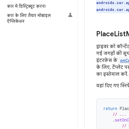
androidx.car.a
कार में डिस्ट्रिब्यूट करना
androidx.car.a
कार के लिए तैयार मोबाइल
ऐप्लिकेशन
Place
List
ड्राइवर को कॉन्ट
गई जगहों की सूच
इंटरफ़ेस के
onC
के लिए, टेंप्लेट
का इस्तेमाल करें.
यहां दिए गए स्निप
return
Plac
// ...
.
setOnC
// 