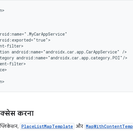
tion
android:name="androidx.car.app.CarAppService"
tegory
 ऐक्सेस करना
प्लिकेशन,
PlaceListMapTemplate
और
MapWithContentTemp