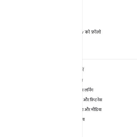
X
X पर @AndroidDev को फ़ॉलो
करें
ANDROID के बारे में ज़्यादा
खोजें
जानें
गेमिंग
Android
मशीन लर्निंग
Android for Enterprise
सेहत और फ़िटनेस
सुरक्षा
कैमरा और मीडिया
सोर्स
निजता
समाचार
5G
ब्लॉग