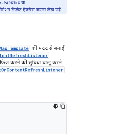
या
y.PARKING
विगेशन टेंप्लेट ऐक्सेस करना
लेख पढ़ें.
tMapTemplate
की मदद से बनाई
tentRefreshListener
फ़्रेश करने की सुविधा चालू करने
tOnContentRefreshListener