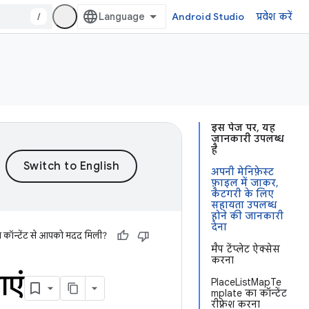
/
Android Studio
प्रवेश करें
इस पेज पर, यह
जानकारी उपलब्ध
है
अपनी मेनिफ़ेस्ट
फ़ाइल में जाकर,
कैटगरी के लिए
सहायता उपलब्ध
होने की जानकारी
देना
स कॉन्टेंट से आपको मदद मिली?
मैप टेंप्लेट ऐक्सेस
करना
ाएं
PlaceListMapTe
mplate का कॉन्टेंट
रीफ़्रेश करना