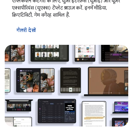
ऐप्लिकेशन कैटगरी के लिए, यूज़र इंटरफ़ेस (यूआई) और यूज़र
एक्सपीरियंस (यूएक्स) टेंप्लेट ब्राउज़ करें. इनमें मीडिया,
क्रिएटिविटी, गेम वगैरह शामिल हैं.
गैलरी देखें