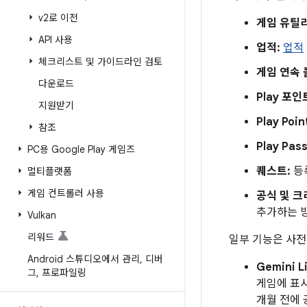
v2로 이전
게임 유틸
API 사용
업적:
업적
체크리스트 및 가이드라인 검토
게임 연속 
다운로드
Play 포
지원받기
Play Poi
참조
Play Pa
PC용 Google Play 게임즈
퀘스트:
등
멀티플랫폼
게임 컨트롤러 사용
공식 및 크
추가하는 
Vulkan
리워드
일부 기능은 사전
Android 스튜디오에서 관리
,
디버
Gemini L
그
,
프로파일링
게임에 표시
개월 전에 