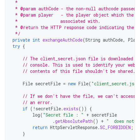
 *
 * @param authCode - the non-null authcode passed 
 * @param player   - the player object which the g
 *                 associated with.
 * @return the HTTP response code indicating the o
 */
private
int
exchangeAuthCode
(
String
authCode
,
Play
try
{
// The client_secret.json file is downloaded f
// console. This is used to identify your web 
// contents of this file shouldn't be shared.
File
secretFile
=
new
File
(
"client_secret.json
// If we don't have the file, we can't access 
// an error.
if
(
!
secretFile
.
exists
())
{
log
(
"Secret file : "
+
secretFile
.
getAbsolutePath
()
+
"  does not e
return
HttpServletResponse
.
SC_FORBIDDEN
;
}