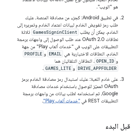
هو "الويب".
في تطبيق Android: كجزء من مصادقة المنصة، عليك
طلب رمز تفويض الخادم لبيانات اعتماد الخادم وتمريره إلى
الخادم. يمكن أن يطلب
GamesSigninClient
ثلاثة
نطاقات OAuth 2.0 عند طلب الوصول إلى واجهات برمجة
التطبيقات على الويب في "خدمات ألعاب Play" من جهة
الخادم. النطاقات الاختيارية هي
EMAIL
و
PROFILE
و
OPEN_ID
. النطاقان التلقائيان هما
DRIVE_APPFOLDER
و
GAMES_LITE
.
على خادم اللعبة: عليك استبدال رمز مصادقة الخادم برمز
OAuth المميّز للوصول باستخدام خدمات مصادقة
Google، ثم استخدامه لطلب بيانات من واجهات برمجة
التطبيقات REST في
"خدمات ألعاب Play"
.
قبل البدء