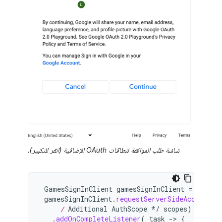
شاشة طلب الموافقة لنطاقات OAuth الإضافية (انقر للتكبير).
GamesSignInClient
gamesSignInClient
=
PlayGa
gamesSignInClient
.
requestServerSideAccess
(
OA
     /
 Additional AuthScope */
scopes
)
.
addOnCompleteListener
(
task
-
>
{