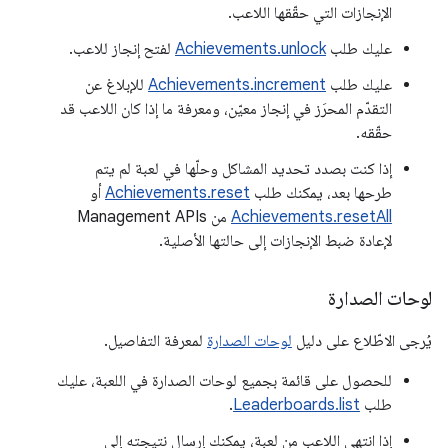
الإنجازات التي حقّقها اللاعب.
عليك طلب
Achievements.unlock
لفتح إنجاز للاعب.
عليك طلب
Achievements.increment
للإبلاغ عن
التقدّم المحرَز في إنجاز معيّن، ومعرفة ما إذا كان اللاعب قد
حقّقه.
إذا كنت بصدد تحديد المشاكل وحلّها في لعبة لم يتم
طرحها بعد، يمكنك طلب
Achievements.reset
أو
Achievements.resetAll
من Management APIs
لإعادة ضبط الإنجازات إلى حالتها الأصلية.
لوحات الصدارة
يُرجى الاطّلاع على دليل
لوحات الصدارة
لمعرفة التفاصيل.
للحصول على قائمة بجميع لوحات الصدارة في اللعبة، عليك
طلب
Leaderboards.list
.
إذا انتهى اللاعب من لعبة، يمكنك إرسال نتيجته إلى