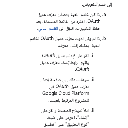
إلى قسم
التفويض
.
إذا كان خادم اللعبة يتضمّن معرّف عميل
OAuth، اختَره من القائمة المنسدلة. بعد
حفظ التغييرات، انتقِل إلى
القسم التالي
.
إذا لم يكن لديك معرّف عميل OAuth لخادم
اللعبة، يمكنك إنشاء معرّف.
انقر على
إنشاء عميل OAuth
واتّبِع الرابط
إنشاء معرّف عميل
.
OAuth
سينقلك ذلك إلى صفحة
إنشاء
معرّف عميل OAuth
في
Google Cloud Platform
للمشروع المرتبط بلعبتك.
املأ نموذج الصفحة وانقر على
"إنشاء". احرِص على ضبط
"نوع التطبيق" على "تطبيق