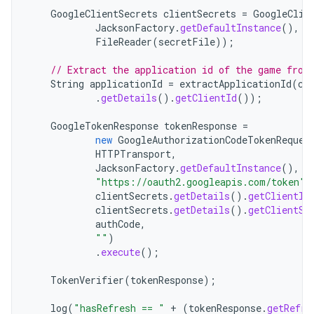
GoogleClientSecrets
clientSecrets
=
GoogleClie
JacksonFactory
.
getDefaultInstance
(),
n
FileReader
(
secretFile
));
// Extract the application id of the game from
String
applicationId
=
extractApplicationId
(
cl
.
getDetails
().
getClientId
());
GoogleTokenResponse
tokenResponse
=
new
GoogleAuthorizationCodeTokenReques
HTTPTransport
,
JacksonFactory
.
getDefaultInstance
(),
"https://oauth2.googleapis.com/token"
,
clientSecrets
.
getDetails
().
getClientId
clientSecrets
.
getDetails
().
getClientSe
authCode
,
""
)
.
execute
();
TokenVerifier
(
tokenResponse
);
log
(
"hasRefresh == "
+
(
tokenResponse
.
getRefre