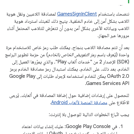
ننصحك باستخدام
GamesSignInClient
لمصادقة اللاعبين ونقل هوية
اللاعب بشكل آمن إلى خادم الخلفية. يتيح ذلك للعبتك استرداد هوية
اللاعب وبياناته الأخرى بشكل آمن بدون أن تتعرّض للتلاعب المحتمل أثناء
مرورها عبر الجهاز.
بعد أن تتم مصادقة اللاعب بنجاح، يمكنك طلب رمز خاص للاستخدام مرة
واحدة (يُعرف باسم
رمز التفويض الخاص بالخادم
) من حزمة تطوير البرامج
(SDK) الإصدار 2 من "خدمات ألعاب Play"، والذي يمرّرها العميل إلى
الخادم. بعد ذلك، على الخادم، يمكنك استبدال رمز مصادقة الخادم برمز
OAuth 2.0 يمكن للخادم استخدامه لإجراء طلبات إلى Google Play
Games Services API.
للحصول على إرشادات إضافية حول إضافة المصادقة في ألعابك، يُرجى
الاطّلاع على
مصادقة المنصة لألعاب Android
.
يجب اتّباع الخطوات التالية للوصول بلا إنترنت:
في Google Play Console: عليك إنشاء بيانات اعتماد
لخادم اللعبة. سيكون نوع عميل OAuth لبيانات الاعتماد