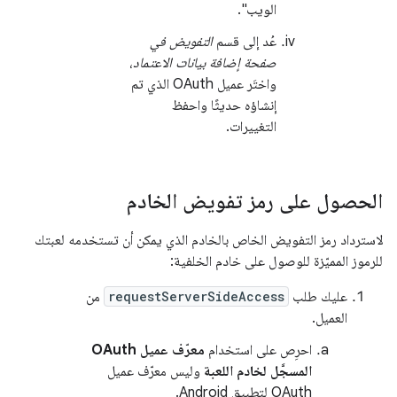
الويب".
عُد إلى قسم
التفويض في
صفحة إضافة بيانات الاعتماد
،
واختَر عميل OAuth الذي تم
إنشاؤه حديثًا واحفظ
التغييرات.
الحصول على رمز تفويض الخادم
لاسترداد رمز التفويض الخاص بالخادم الذي يمكن أن تستخدمه لعبتك
للرموز المميّزة للوصول على خادم الخلفية:
عليك طلب
requestServerSideAccess
من
العميل.
احرِص على استخدام
معرّف عميل OAuth
المسجَّل لخادم اللعبة
وليس معرّف عميل
OAuth لتطبيق Android.