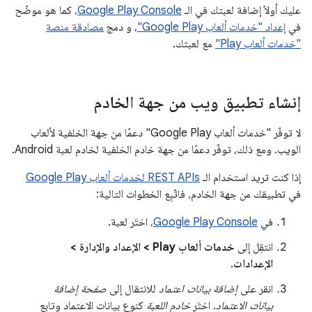
عليك أولاً إضافة لعبتك في الـ
Google Play Console
، كما هو موضّح
في
إعداد "خدمات ألعاب Google Play"
، و دمج
مصادقة منصة
"خدمات ألعاب Play"
مع لعبتك.
إنشاء تطبيق ويب من جهة الخادم
لا توفّر "خدمات ألعاب Google Play" دعمًا من جهة الخلفية لألعاب
الويب. ومع ذلك، توفّر دعمًا من جهة خادم الخلفية لخادم لعبة Android.
إذا كنت تريد استخدام الـ
REST APIs لخدمات ألعاب Google Play
في تطبيقك من جهة الخادم، فاتّبِع الخطوات التالية:
في
Google Play Console
، اختَر لعبة.
انتقِل إلى
خدمات ألعاب Play > الإعداد والإدارة >
الإعدادات
.
انقر على
إضافة بيانات اعتماد
للانتقال إلى
صفحة إضافة
بيانات الاعتماد
. اختَر
خادم اللعبة
كنوع بيانات الاعتماد وتابِع