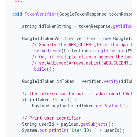
 **/
void
TokenVerifier
(
GoogleTokenResponse
tokenRespon
string
idTokenString
=
tokenResponse
.
getIdToke
GoogleIdTokenVerifier
verifier
=
new
GoogleIdT
// Specify the WEB_CLIENT_ID of the app th
.
setAudience
(
Collections
.
singletonList
(
WEB
// Or, if multiple clients access the back
//.setAudience(Arrays.asList(WEB_CLIENT_ID
.
build
();
GoogleIdToken
idToken
=
verifier
.
verify
(
idToke
// The idToken can be null if additional OAuth
if
(
idToken
!=
null
)
{
Payload
payload
=
idToken
.
getPayload
();
// Print user identifier
String
userId
=
payload
.
getSubject
();
System
.
out
.
println
(
"User ID: "
+
userId
);