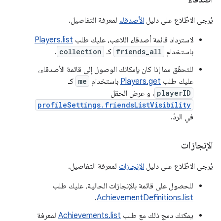
يُرجى الاطّلاع على دليل
الأصدقاء
لمعرفة التفاصيل.
لاسترداد قائمة أصدقاء اللاعب، عليك طلب
Players.list
باستخدام
friends_all
كـ
collection
.
للتحقّق مما إذا كان بإمكانك الوصول إلى قائمة الأصدقاء،
عليك طلب
Players.get
باستخدام
me
كـ
playerID
، و عرض الحقل
profileSettings.friendsListVisibility
في الردّ.
الإنجازات
يُرجى الاطّلاع على دليل
الإنجازات
لمعرفة التفاصيل.
للحصول على قائمة بالإنجازات الحالية، عليك طلب
.
AchievementDefinitions.list
يمكنك دمج ذلك مع طلب
Achievements.list
لمعرفة