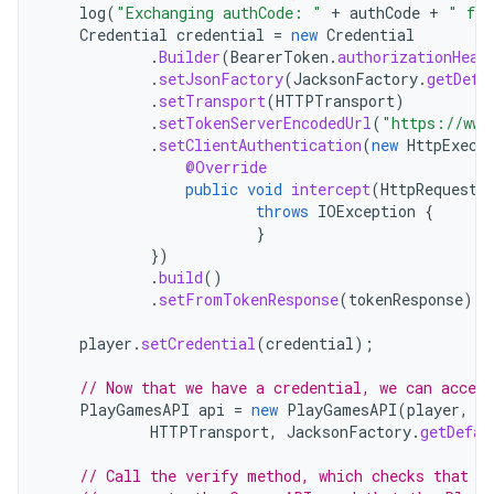
log
(
"Exchanging authCode: "
+
authCode
+
" for
Credential
credential
=
new
Credential
.
Builder
(
BearerToken
.
authorizationHead
.
setJsonFactory
(
JacksonFactory
.
getDefa
.
setTransport
(
HTTPTransport
)
.
setTokenServerEncodedUrl
(
"https://www
.
setClientAuthentication
(
new
HttpExecu
@Override
public
void
intercept
(
HttpRequest
throws
IOException
{
}
})
.
build
()
.
setFromTokenResponse
(
tokenResponse
);
player
.
setCredential
(
credential
);
// Now that we have a credential, we can acces
PlayGamesAPI
api
=
new
PlayGamesAPI
(
player
,
a
HTTPTransport
,
JacksonFactory
.
getDefau
// Call the verify method, which checks that t