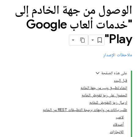
الوصول من جهة الخادم إلى
"خدمات ألعاب Google
Play"
ملاحظات الإصدار
على هذه الصفحة
قبل البدء
إنشاء تطبيق ويب من جهة الخادم
الحصول على رمز تفويض الخادم
إرسال رمز التفويض للخادم
طلب بيانات من واجهات برمجة التطبيقات REST من الخادم
لاعب
أصدقاء
الإنجازات