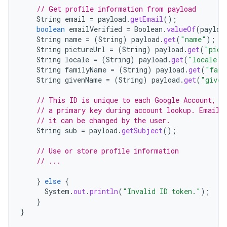
// Get profile information from payload
String
email
=
payload
.
getEmail
();
boolean
emailVerified
=
Boolean
.
valueOf
(
payloa
String
name
=
(
String
)
payload
.
get
(
"name"
);
String
pictureUrl
=
(
String
)
payload
.
get
(
"pict
String
locale
=
(
String
)
payload
.
get
(
"locale"
)
String
familyName
=
(
String
)
payload
.
get
(
"fami
String
givenName
=
(
String
)
payload
.
get
(
"given
// This ID is unique to each Google Account, m
// a primary key during account lookup. Email 
// it can be changed by the user.
String
sub
=
payload
.
getSubject
();
// Use or store profile information
// ...
}
else
{
System
.
out
.
println
(
"Invalid ID token."
);
}
}