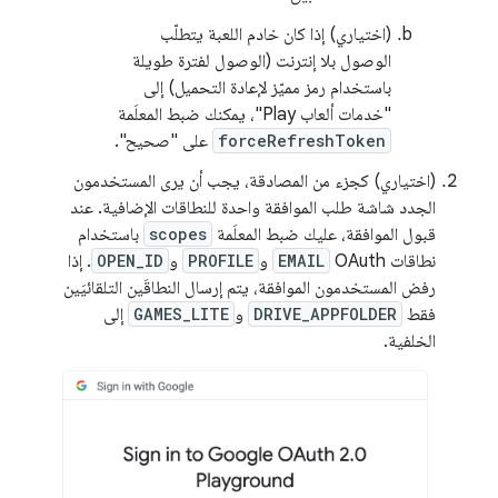
(اختياري) إذا كان خادم اللعبة يتطلّب
الوصول بلا إنترنت (الوصول لفترة طويلة
باستخدام رمز مميّز لإعادة التحميل) إلى
"خدمات ألعاب Play"، يمكنك ضبط المعلَمة
forceRefreshToken
على "صحيح".
(اختياري) كجزء من المصادقة، يجب أن يرى المستخدمون
الجدد شاشة طلب الموافقة واحدة للنطاقات الإضافية. عند
قبول الموافقة، عليك ضبط المعلَمة
scopes
باستخدام
نطاقات OAuth‏
EMAIL
و
PROFILE
و
OPEN_ID
. إذا
رفض المستخدمون الموافقة، يتم إرسال النطاقَين التلقائيَين
فقط
DRIVE_APPFOLDER
و
GAMES_LITE
إلى
الخلفية.