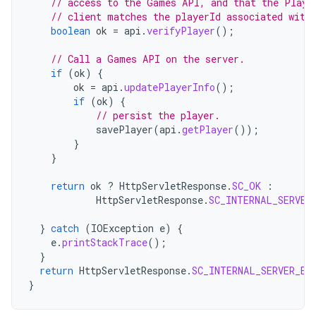
// access to the Games API, and that the Playe
// client matches the playerId associated with
boolean
ok
=
api
.
verifyPlayer
();
// Call a Games API on the server.
if
(
ok
)
{
ok
=
api
.
updatePlayerInfo
();
if
(
ok
)
{
// persist the player.
savePlayer
(
api
.
getPlayer
());
}
}
return
ok
?
HttpServletResponse
.
SC_OK
:
HttpServletResponse
.
SC_INTERNAL_SERVER
}
catch
(
IOException
e
)
{
e
.
printStackTrace
();
}
return
HttpServletResponse
.
SC_INTERNAL_SERVER_ER
}