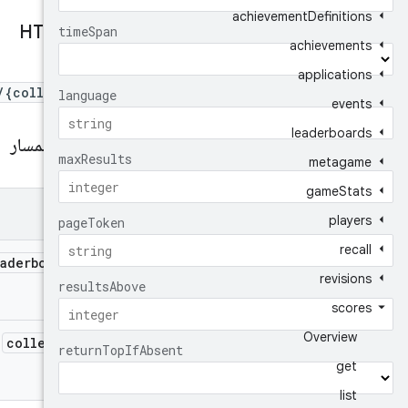
achievement
Definitions
طلب HTTP
achievements
GET
applications
/{collection}
events
leaderboards
مَعلمات المسار
metagame
game
Stats
المَعلمات
players
recall
aderboard
Id
revisions
scores
Overview
collection
get
list