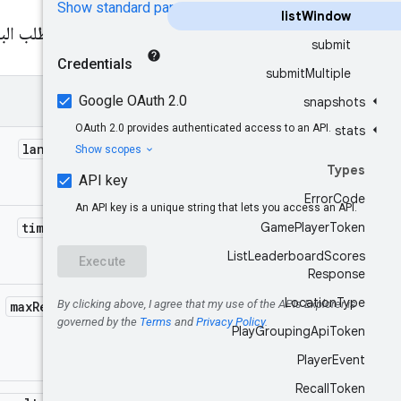
list
Window
معلمات طلب ال
submit
submit
Multiple
المَعلمات
snapshots
stats
language
Types
Error
Code
time
Span
Game
Player
Token
List
Leaderboard
Scores
Response
Location
Type
max
Results
Play
Grouping
Api
Token
Player
Event
Recall
Token