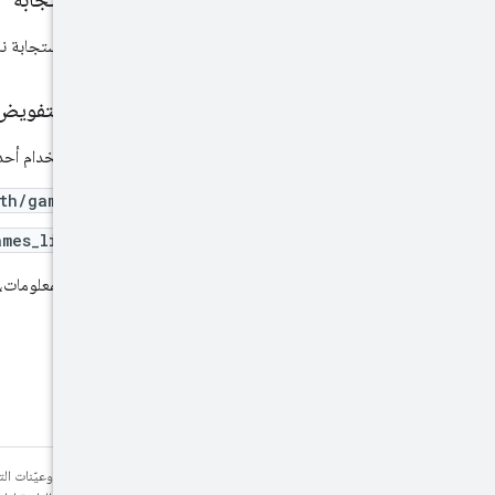
إذا كانت الاستجابة
نطاقات التفويض
يتطلب استخدام أحد نطاقات th
th/games
mes_lite
لمزيد من المعلومات،
يخضع كل من المحتوى وعيّنات الت