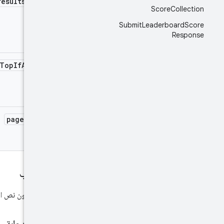
results
Above
Score
Collection
Submit
Leaderboard
Score
Response
Top
If
Absent
page
Token
نص الطلب
يجب أن يكون نص الط
نص الاستجابة