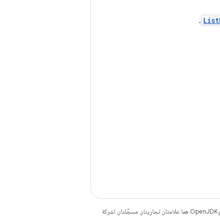
.
Lis
. إنّ Java وOpenJDK هما علامتان تجاريتان مسجَّلتان لشركة