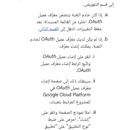
إلى قسم
التفويض
.
إذا كان خادم اللعبة يتضمّن معرّف عميل
OAuth، اختَره من القائمة المنسدلة. بعد
حفظ التغييرات، انتقِل إلى
القسم التالي
.
إذا لم يكن لديك معرّف عميل OAuth لخادم
اللعبة، يمكنك إنشاء معرّف.
انقر على
إنشاء عميل OAuth
واتّبِع الرابط
إنشاء معرّف عميل
.
OAuth
سينقلك ذلك إلى صفحة
إنشاء
معرّف عميل OAuth
في
Google Cloud Platform
للمشروع المرتبط بلعبتك.
املأ نموذج الصفحة وانقر على
"إنشاء". احرِص على ضبط
"نوع التطبيق" على "تطبيق