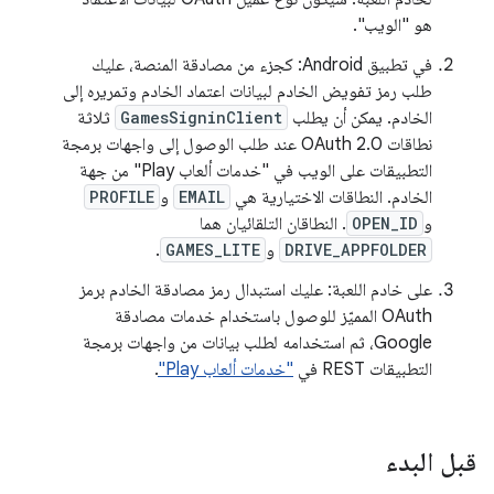
هو "الويب".
في تطبيق Android: كجزء من مصادقة المنصة، عليك
طلب رمز تفويض الخادم لبيانات اعتماد الخادم وتمريره إلى
الخادم. يمكن أن يطلب
GamesSigninClient
ثلاثة
نطاقات OAuth 2.0 عند طلب الوصول إلى واجهات برمجة
التطبيقات على الويب في "خدمات ألعاب Play" من جهة
الخادم. النطاقات الاختيارية هي
EMAIL
و
PROFILE
و
OPEN_ID
. النطاقان التلقائيان هما
DRIVE_APPFOLDER
و
GAMES_LITE
.
على خادم اللعبة: عليك استبدال رمز مصادقة الخادم برمز
OAuth المميّز للوصول باستخدام خدمات مصادقة
Google، ثم استخدامه لطلب بيانات من واجهات برمجة
التطبيقات REST في
"خدمات ألعاب Play"
.
قبل البدء