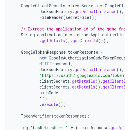
GoogleClientSecrets
clientSecrets
=
GoogleClie
JacksonFactory
.
getDefaultInstance
(),
n
FileReader
(
secretFile
));
// Extract the application id of the game from
String
applicationId
=
extractApplicationId
(
cl
.
getDetails
().
getClientId
());
GoogleTokenResponse
tokenResponse
=
new
GoogleAuthorizationCodeTokenReques
HTTPTransport
,
JacksonFactory
.
getDefaultInstance
(),
"https://oauth2.googleapis.com/token"
,
clientSecrets
.
getDetails
().
getClientId
clientSecrets
.
getDetails
().
getClientSe
authCode
,
""
)
.
execute
();
TokenVerifier
(
tokenResponse
);
log
(
"hasRefresh == "
+
(
tokenResponse
.
getRefre