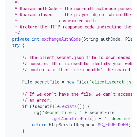
 *
 * @param authCode - the non-null authcode passed 
 * @param player   - the player object which the g
 *                 associated with.
 * @return the HTTP response code indicating the o
 */
private
int
exchangeAuthCode
(
String
authCode
,
Play
try
{
// The client_secret.json file is downloaded f
// console. This is used to identify your web 
// contents of this file shouldn't be shared.
File
secretFile
=
new
File
(
"client_secret.json
// If we don't have the file, we can't access 
// an error.
if
(
!
secretFile
.
exists
())
{
log
(
"Secret file : "
+
secretFile
.
getAbsolutePath
()
+
"  does not e
return
HttpServletResponse
.
SC_FORBIDDEN
;
}