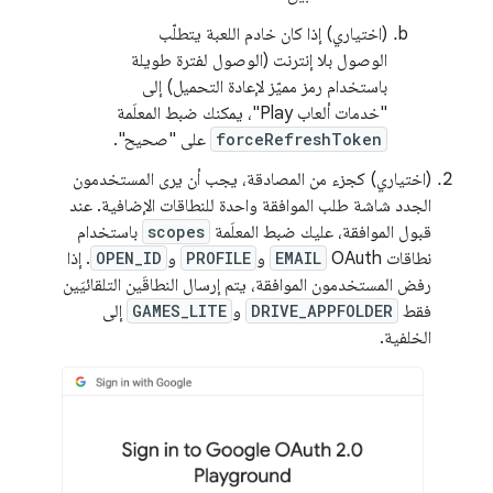
(اختياري) إذا كان خادم اللعبة يتطلّب
الوصول بلا إنترنت (الوصول لفترة طويلة
باستخدام رمز مميّز لإعادة التحميل) إلى
"خدمات ألعاب Play"، يمكنك ضبط المعلَمة
forceRefreshToken
على "صحيح".
(اختياري) كجزء من المصادقة، يجب أن يرى المستخدمون
الجدد شاشة طلب الموافقة واحدة للنطاقات الإضافية. عند
قبول الموافقة، عليك ضبط المعلَمة
scopes
باستخدام
نطاقات OAuth‏
EMAIL
و
PROFILE
و
OPEN_ID
. إذا
رفض المستخدمون الموافقة، يتم إرسال النطاقَين التلقائيَين
فقط
DRIVE_APPFOLDER
و
GAMES_LITE
إلى
الخلفية.