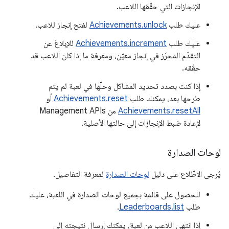
الإنجازات التي حقّقها اللاعب.
عليك طلب
Achievements.unlock
لفتح إنجاز للاعب.
عليك طلب
Achievements.increment
للإبلاغ عن
التقدّم المحرَز في إنجاز معيّن، ومعرفة ما إذا كان اللاعب قد
حقّقه.
إذا كنت بصدد تحديد المشاكل وحلّها في لعبة لم يتم
طرحها بعد، يمكنك طلب
Achievements.reset
أو
Achievements.resetAll
من Management APIs
لإعادة ضبط الإنجازات إلى حالتها الأصلية.
لوحات الصدارة
يُرجى الاطّلاع على دليل
لوحات الصدارة
لمعرفة التفاصيل.
للحصول على قائمة بجميع لوحات الصدارة في اللعبة، عليك
طلب
Leaderboards.list
.
إذا انتهى اللاعب من لعبة، يمكنك إرسال نتيجته إلى