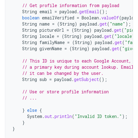
// Get profile information from payload
String
email
=
payload
.
getEmail
();
boolean
emailVerified
=
Boolean
.
valueOf
(
payloa
String
name
=
(
String
)
payload
.
get
(
"name"
);
String
pictureUrl
=
(
String
)
payload
.
get
(
"pict
String
locale
=
(
String
)
payload
.
get
(
"locale"
)
String
familyName
=
(
String
)
payload
.
get
(
"fami
String
givenName
=
(
String
)
payload
.
get
(
"given
// This ID is unique to each Google Account, m
// a primary key during account lookup. Email 
// it can be changed by the user.
String
sub
=
payload
.
getSubject
();
// Use or store profile information
// ...
}
else
{
System
.
out
.
println
(
"Invalid ID token."
);
}
}