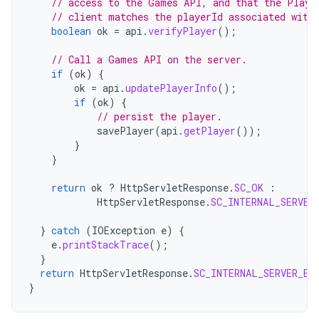
// access to the Games API, and that the Playe
// client matches the playerId associated with
boolean
ok
=
api
.
verifyPlayer
();
// Call a Games API on the server.
if
(
ok
)
{
ok
=
api
.
updatePlayerInfo
();
if
(
ok
)
{
// persist the player.
savePlayer
(
api
.
getPlayer
());
}
}
return
ok
?
HttpServletResponse
.
SC_OK
:
HttpServletResponse
.
SC_INTERNAL_SERVER
}
catch
(
IOException
e
)
{
e
.
printStackTrace
();
}
return
HttpServletResponse
.
SC_INTERNAL_SERVER_ER
}