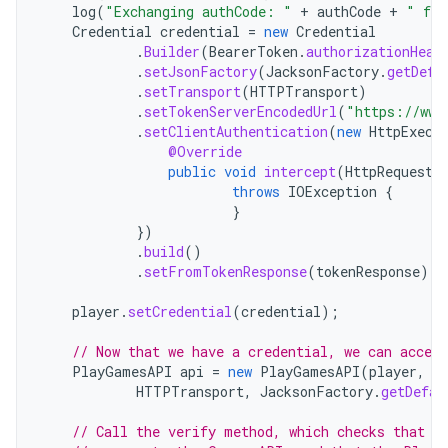
log
(
"Exchanging authCode: "
+
authCode
+
" for
Credential
credential
=
new
Credential
.
Builder
(
BearerToken
.
authorizationHead
.
setJsonFactory
(
JacksonFactory
.
getDefa
.
setTransport
(
HTTPTransport
)
.
setTokenServerEncodedUrl
(
"https://www
.
setClientAuthentication
(
new
HttpExecu
@Override
public
void
intercept
(
HttpRequest
throws
IOException
{
}
})
.
build
()
.
setFromTokenResponse
(
tokenResponse
);
player
.
setCredential
(
credential
);
// Now that we have a credential, we can acces
PlayGamesAPI
api
=
new
PlayGamesAPI
(
player
,
a
HTTPTransport
,
JacksonFactory
.
getDefau
// Call the verify method, which checks that t