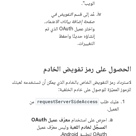
الويب".
عُد إلى قسم
التفويض في
صفحة إضافة بيانات الاعتماد
،
واختَر عميل OAuth الذي تم
إنشاؤه حديثًا واحفظ
التغييرات.
الحصول على رمز تفويض الخادم
لاسترداد رمز التفويض الخاص بالخادم الذي يمكن أن تستخدمه لعبتك
للرموز المميّزة للوصول على خادم الخلفية:
عليك طلب
requestServerSideAccess
من
العميل.
احرِص على استخدام
معرّف عميل OAuth
المسجَّل لخادم اللعبة
وليس معرّف عميل
OAuth لتطبيق Android.