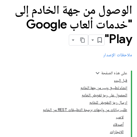
الوصول من جهة الخادم إلى
"خدمات ألعاب Google
Play"
ملاحظات الإصدار
على هذه الصفحة
قبل البدء
إنشاء تطبيق ويب من جهة الخادم
الحصول على رمز تفويض الخادم
إرسال رمز التفويض للخادم
طلب بيانات من واجهات برمجة التطبيقات REST من الخادم
لاعب
أصدقاء
الإنجازات