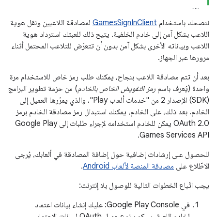
ننصحك باستخدام
GamesSignInClient
لمصادقة اللاعبين ونقل هوية
اللاعب بشكل آمن إلى خادم الخلفية. يتيح ذلك للعبتك استرداد هوية
اللاعب وبياناته الأخرى بشكل آمن بدون أن تتعرّض للتلاعب المحتمل أثناء
مرورها عبر الجهاز.
بعد أن تتم مصادقة اللاعب بنجاح، يمكنك طلب رمز خاص للاستخدام مرة
واحدة (يُعرف باسم
رمز التفويض الخاص بالخادم
) من حزمة تطوير البرامج
(SDK) الإصدار 2 من "خدمات ألعاب Play"، والذي يمرّرها العميل إلى
الخادم. بعد ذلك، على الخادم، يمكنك استبدال رمز مصادقة الخادم برمز
OAuth 2.0 يمكن للخادم استخدامه لإجراء طلبات إلى Google Play
Games Services API.
للحصول على إرشادات إضافية حول إضافة المصادقة في ألعابك، يُرجى
الاطّلاع على
مصادقة المنصة لألعاب Android
.
يجب اتّباع الخطوات التالية للوصول بلا إنترنت:
في Google Play Console: عليك إنشاء بيانات اعتماد
لخادم اللعبة. سيكون نوع عميل OAuth لبيانات الاعتماد