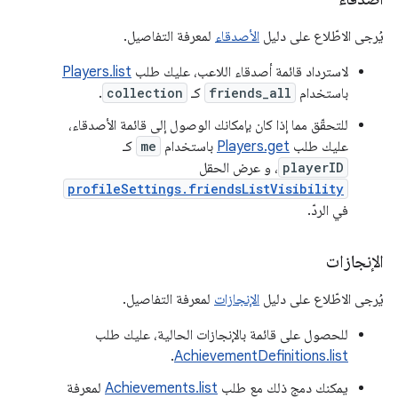
يُرجى الاطّلاع على دليل
الأصدقاء
لمعرفة التفاصيل.
لاسترداد قائمة أصدقاء اللاعب، عليك طلب
Players.list
باستخدام
friends_all
كـ
collection
.
للتحقّق مما إذا كان بإمكانك الوصول إلى قائمة الأصدقاء،
عليك طلب
Players.get
باستخدام
me
كـ
playerID
، و عرض الحقل
profileSettings.friendsListVisibility
في الردّ.
الإنجازات
يُرجى الاطّلاع على دليل
الإنجازات
لمعرفة التفاصيل.
للحصول على قائمة بالإنجازات الحالية، عليك طلب
.
AchievementDefinitions.list
يمكنك دمج ذلك مع طلب
Achievements.list
لمعرفة