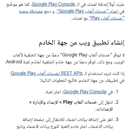
عليك أولاً إضافة لعبتك في الـ
Google Play Console
، كما هو موضّح
في
إعداد "خدمات ألعاب Google Play"
، و دمج
مصادقة منصة
"خدمات ألعاب Play"
مع لعبتك.
إنشاء تطبيق ويب من جهة الخادم
لا توفّر "خدمات ألعاب Google Play" دعمًا من جهة الخلفية لألعاب
الويب. ومع ذلك، توفّر دعمًا من جهة خادم الخلفية لخادم لعبة Android.
إذا كنت تريد استخدام الـ
REST APIs لخدمات ألعاب Google Play
في تطبيقك من جهة الخادم، فاتّبِع الخطوات التالية:
في
Google Play Console
، اختَر لعبة.
انتقِل إلى
خدمات ألعاب Play > الإعداد والإدارة >
الإعدادات
.
انقر على
إضافة بيانات اعتماد
للانتقال إلى
صفحة إضافة
بيانات الاعتماد
. اختَر
خادم اللعبة
كنوع بيانات الاعتماد وتابِع