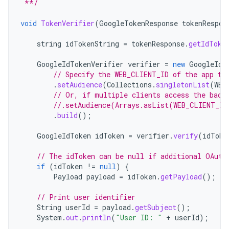
 **/
void
TokenVerifier
(
GoogleTokenResponse
tokenRespon
string
idTokenString
=
tokenResponse
.
getIdToke
GoogleIdTokenVerifier
verifier
=
new
GoogleIdT
// Specify the WEB_CLIENT_ID of the app th
.
setAudience
(
Collections
.
singletonList
(
WEB
// Or, if multiple clients access the back
//.setAudience(Arrays.asList(WEB_CLIENT_ID
.
build
();
GoogleIdToken
idToken
=
verifier
.
verify
(
idToke
// The idToken can be null if additional OAuth
if
(
idToken
!=
null
)
{
Payload
payload
=
idToken
.
getPayload
();
// Print user identifier
String
userId
=
payload
.
getSubject
();
System
.
out
.
println
(
"User ID: "
+
userId
);