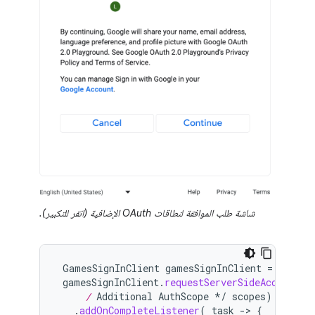
شاشة طلب الموافقة لنطاقات OAuth الإضافية (انقر للتكبير).
GamesSignInClient
gamesSignInClient
=
PlayGa
gamesSignInClient
.
requestServerSideAccess
(
OA
     /
 Additional AuthScope */
scopes
)
.
addOnCompleteListener
(
task
-
>
{