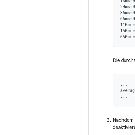
13ms=0
24ms=0
36ms=0
66ms=0
110ms=
150ms=
Die durchs
...

averag
Nachdem Si
deaktivier