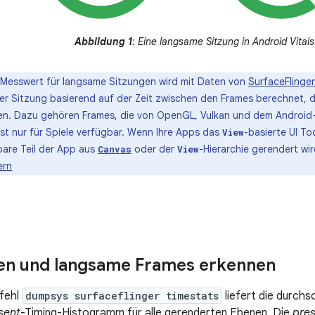
Abbildung 1
: Eine langsame Sitzung in Android Vitals
 Messwert für langsame Sitzungen wird mit Daten von
SurfaceFlinger
ner Sitzung basierend auf der Zeit zwischen den Frames berechnet, 
n. Dazu gehören Frames, die von OpenGL, Vulkan und dem Android-
ist nur für Spiele verfügbar. Wenn Ihre Apps das
-basierte UI To
View
bare Teil der App aus
oder der
-Hierarchie gerendert wir
Canvas
View
ern
en und langsame Frames erkennen
fehl
dumpsys surfaceflinger timestats
liefert die durchs
sent
-Timing-Histogramm für alle gerenderten Ebenen. Die
pres