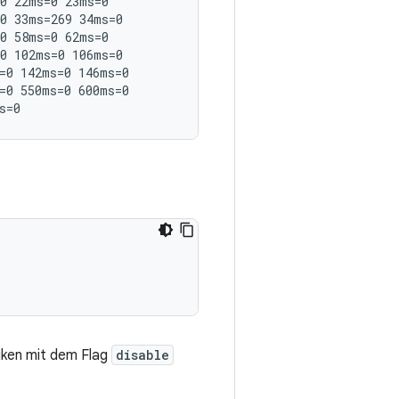
0 22ms=0 23ms=0

0 33ms=269 34ms=0

0 58ms=0 62ms=0

0 102ms=0 106ms=0

=0 142ms=0 146ms=0

=0 550ms=0 600ms=0

tiken mit dem Flag
disable