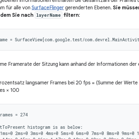
gebenen Informationen enthalten die Gesamtzahl der Frames 
m für alle von
SurfaceFlinger
gerenderten Ebenen.
Sie müssen
indem Sie nach
layerName
filtern
:
ame Framerate der Sitzung kann anhand der Informationen der
 Prozentsatz langsamer Frames bei 20 fps = (Summe der Werte 
es × 100
rames = 274

tToPresent histogram is as below:

1ms=0 2ms=0 3ms=0 4ms=0 5ms=0 6ms=0 7ms=0 8ms=0 9ms=0 1