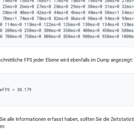
 14ms=0 15ms=0 16ms=1 17ms=0 18ms=0 19ms=0 20ms=0 21ms=
 25ms=0 26ms=0 27ms=0 28ms=0 29ms=0 30ms=0 31ms=0 32ms=
 38ms=0 40ms=0 42ms=0 44ms=0 46ms=0 48ms=0 50ms=1 54ms=
 70ms=1 74ms=0 78ms=0 82ms=0 86ms=0 90ms=0 94ms=0 98ms=
0 114ms=0 118ms=0 122ms=0 126ms=0 130ms=0 134ms=0 138ms
0 200ms=0 250ms=0 300ms=0 350ms=0 400ms=0 450ms=0 500ms
chnittliche FPS jeder Ebene wird ebenfalls im Dump angezeigt:
eFPS = 30.179

e alle Informationen erfasst haben, sollten Sie die Zeitstatis
en: