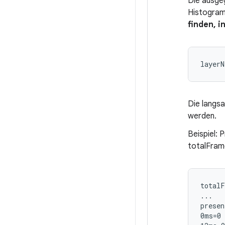
Die ausge
Histogram
finden, 
Die langs
werden.
Beispiel:
totalFram
totalF
...

presen
0ms=0 