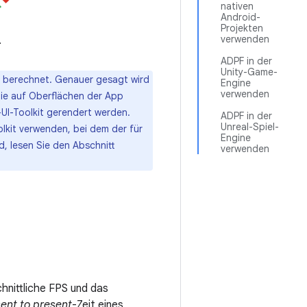
nativen
Android-
Projekten
verwenden
.
ADPF in der
Unity-Game-
berechnet. Genauer gesagt wird
Engine
verwenden
die auf Oberflächen der App
UI-Toolkit gerendert werden.
ADPF in der
Unreal-Spiel-
olkit verwenden, bei dem der für
Engine
d, lesen Sie den Abschnitt
verwenden
chnittliche FPS und das
ent to present
-Zeit eines