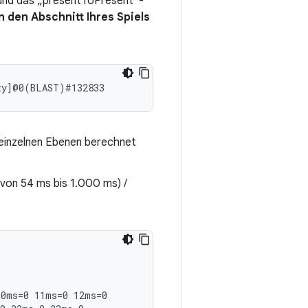
und das „presentToPresent“-
 den Abschnitt Ihres Spiels
 einzelnen Ebenen berechnet
von 54 ms bis 1.000 ms) /
0ms=0 11ms=0 12ms=0
