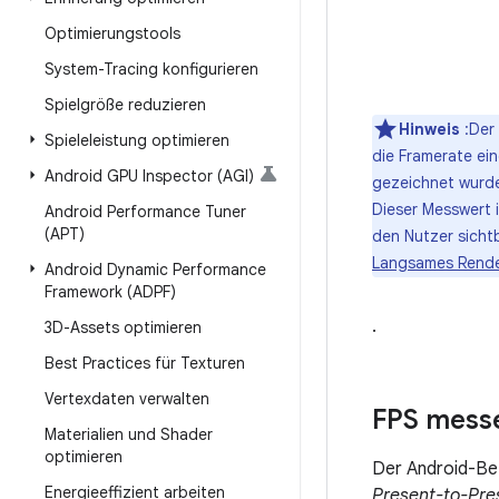
Optimierungstools
System-Tracing konfigurieren
Spielgröße reduzieren
Hinweis
:Der
Spieleleistung optimieren
die Framerate ei
Android GPU Inspector (AGI)
gezeichnet wurde
Dieser Messwert 
Android Performance Tuner
(APT)
den Nutzer sicht
Langsames Rend
Android Dynamic Performance
Framework (ADPF)
.
3D-Assets optimieren
Best Practices für Texturen
Vertexdaten verwalten
FPS mess
Materialien und Shader
optimieren
Der Android-Be
Energieeffizient arbeiten
Present-to-Pre