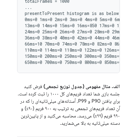
totalFrames = 1000

...

presentToPresent histogram is as below:

0ms=0 1ms=0 2ms=0 3ms=0 4ms=0 5ms=0 6ms=0 7ms
13ms=0 14ms=0 15ms=0 16ms=850 17ms=0 18ms=0 1
24ms=0 25ms=0 26ms=0 27ms=0 28ms=0 29ms=0 30m
36ms=0 38ms=0 40ms=0 42ms=0 44ms=0 46ms=0 48m
66ms=10 70ms=0 74ms=0 78ms=0 82ms=0 86ms=0 90
110ms=0 114ms=0 118ms=0 122ms=0 126ms=0 130ms
150ms=0 200ms=0 250ms=0 300ms=0 350ms=0 400ms
الف. مثال مفهومی (جدول توزیع تجمعی)
فرض کنید
جلسه بازی شما تعداد فریم‌های کل ۱۰۰۰ را ثبت کرده است.
برای یافتن P90 و P99، آستانه‌های میلی‌ثانیه‌ای را که در
آن تعداد فریم‌های تجمعی به ترتیب به ۹۰۰ فریم (۹۰٪) و
۹۹۰ فریم (۹۹٪) می‌رسد، محاسبه می‌کنید و از پایین‌ترین
دسته میلی‌ثانیه به بالا می‌شمارید.