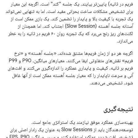
فریم در ثانیه) پایین‌تر بیایند، یک جلسه "کند" است. اگرچه این معیار
برای تشخیص مشکلات ساخت بحرانی مفید است، اما به تنهایی نمی‌تواند
یک تجربه با کیفیت بالا و پایدار را تضمین کند. یک بازی ممکن است از
آستانه جلسه آهسته (Slow Session) اجتناب کند، اما همچنان از
لکنت‌های ریز رنج می‌برد که یک تجربه روان ۶۰ فریم در ثانیه را به خطر
می‌اندازد.
اگرچه هر دو از زمان فریم‌ها مشتق شده‌اند، «جلسه آهسته» و «نرخ
فریم» نقش‌های متفاوتی ایفا می‌کنند. معیارهای میانگین، P90 و P99
فریم بر ثانیه، کیفیت و پایداری عملکرد را اندازه‌گیری می‌کنند و افت‌های
آنی و سرعت ناپایدار را که معیار جلسه آهسته ممکن است از آنها غافل
شود، تشخیص می‌دهند.
نتیجه‌گیری
بهینه‌سازی عملکرد موفق نیازمند یک استراتژی جامع است.
توسعه‌دهندگان باید از Slow Sessions به عنوان یک رادار اصلی برای
تشخیص افت شدید عملکرد استفاده کنند و سپس میانگین FPS، P90 و