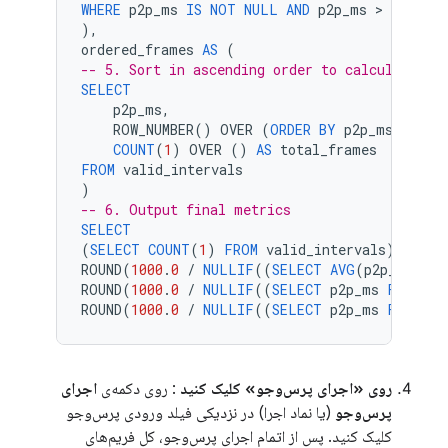
WHERE
p2p_ms
IS
NOT
NULL
AND
p2p_ms
 > 
0
),
ordered_frames
AS
(
-- 5. Sort in ascending order to calculate pe
SELECT
p2p_ms
,
ROW_NUMBER
()
OVER
(
ORDER
BY
p2p_ms
ASC
)
COUNT
(
1
)
OVER
()
AS
total_frames
FROM
valid_intervals
)
-- 6. Output final metrics
SELECT
(
SELECT
COUNT
(
1
)
FROM
valid_intervals
)
AS
to
ROUND
(
1000
.
0
/
NULLIF
((
SELECT
AVG
(
p2p_ms
)
FR
ROUND
(
1000
.
0
/
NULLIF
((
SELECT
p2p_ms
FROM
or
ROUND
(
1000
.
0
/
NULLIF
((
SELECT
p2p_ms
FROM
or
روی «اجرای پرس‌وجو» کلیک کنید
: روی دکمه‌ی
اجرای
پرس‌وجو
(یا نماد اجرا) در نزدیکی فیلد ورودی پرس‌وجو
کلیک کنید. پس از اتمام اجرای پرس‌وجو، کل فریم‌های