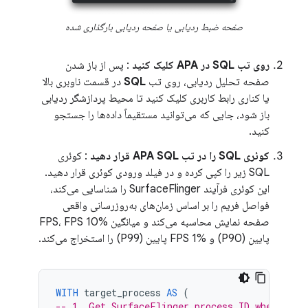
صفحه ضبط ردیابی یا صفحه ردیابی بارگذاری شده
روی تب SQL در APA کلیک کنید
: پس از باز شدن
صفحه تحلیل ردیابی، روی تب
SQL
در قسمت ناوبری بالا
یا کناری رابط کاربری کلیک کنید تا محیط پردازشگر ردیابی
باز شود، جایی که می‌توانید مستقیماً داده‌ها را جستجو
کنید.
کوئری SQL را در تب APA SQL قرار دهید
: کوئری
SQL زیر را کپی کرده و در فیلد ورودی کوئری قرار دهید.
این کوئری فرآیند SurfaceFlinger را شناسایی می‌کند،
فواصل فریم را بر اساس زمان‌های به‌روزرسانی واقعی
صفحه نمایش محاسبه می‌کند و میانگین FPS، FPS 10%
پایین (P90) و FPS 1% پایین (P99) را استخراج می‌کند.
WITH
target_process
AS
(
-- 1. Get SurfaceFlinger process ID where fra