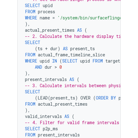
SELECT
upid
FROM
process
WHERE
name
=
'/system/bin/surfaceflinger'
),
actual_present_times
AS
(
-- 2. Calculate the hardware display timestam
SELECT
(
ts
+
dur
)
AS
present_ts
FROM
actual_frame_timeline_slice
WHERE
upid
IN
(
SELECT
upid
FROM
target_proces
AND
dur
 > 
0
),
present_intervals
AS
(
-- 3. Calculate intervals between physical sc
SELECT
(
LEAD
(
present_ts
)
OVER
(
ORDER
BY
present
FROM
actual_present_times
),
valid_intervals
AS
(
-- 4. Filter for valid frame intervals
SELECT
p2p_ms
FROM
present_intervals