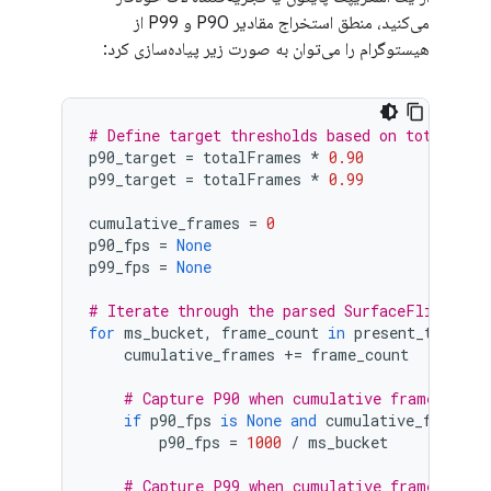
می‌کنید، منطق استخراج مقادیر P90 و P99 از
هیستوگرام را می‌توان به صورت زیر پیاده‌سازی کرد:
# Define target thresholds based on total fra
p90_target
=
totalFrames
*
0.90
p99_target
=
totalFrames
*
0.99
cumulative_frames
=
0
p90_fps
=
None
p99_fps
=
None
# Iterate through the parsed SurfaceFlinger h
for
ms_bucket
,
frame_count
in
present_to_pres
cumulative_frames
+=
frame_count
# Capture P90 when cumulative frames cros
if
p90_fps
is
None
and
cumulative_frames
 
p90_fps
=
1000
/
ms_bucket
# Capture P99 when cumulative frames cros