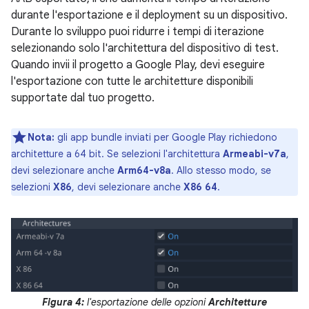
durante l'esportazione e il deployment su un dispositivo.
Durante lo sviluppo puoi ridurre i tempi di iterazione
selezionando solo l'architettura del dispositivo di test.
Quando invii il progetto a Google Play, devi eseguire
l'esportazione con tutte le architetture disponibili
supportate dal tuo progetto.
Nota:
gli app bundle inviati per Google Play richiedono
architetture a 64 bit. Se selezioni l'architettura
Armeabi-v7a
,
devi selezionare anche
Arm64-v8a
. Allo stesso modo, se
selezioni
X86
, devi selezionare anche
X86 64
.
Figura 4:
l'esportazione delle opzioni
Architetture