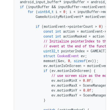
android_input_buffer
*
inputBuffer
=
android_a
if
(
inputBuffer
 && 
inputBuffer
-
>
motionEventsC
for
(
uint64_t
i
=
0
;
i
 < 
inputBuffer
-
>
mot
GameActivityMotionEvent
*
motionEvent
if
(
motionEvent
-
>
pointerCount
 > 
0
)
{
const
int
action
=
motionEvent
-
>
a
const
int
actionMasked
=
action
 &
// Initialize pointerIndex to the
// event at the end of the functi
uint32_t
pointerIndex
=
GAMEACTIV
struct
CookedEvent
ev
;
memset
(
&
ev
,
0
,
sizeof
(
ev
));
ev
.
motionIsOnScreen
=
motionEvent
if
(
ev
.
motionIsOnScreen
)
{
// use screen size as the mot
ev
.
motionMinX
=
0.0f
;
ev
.
motionMaxX
=
SceneManager
:
ev
.
motionMinY
=
0.0f
;
ev
.
motionMaxY
=
SceneManager
:
}
switch
(
actionMasked
)
{