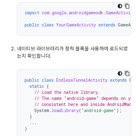
import
com.google.androidgamesdk.GameActivity
public
class
YourGameActivity
extends
GameAct
네이티브 라이브러리가 정적 블록을 사용하여 로드되었
는지 확인합니다.
public
class
EndlessTunnelActivity
extends
Ga
static
{
// Load the native library.
// The name "android-game" depends on you
// consistent here and inside AndroidMani
System
.
loadLibrary
(
"android-game"
);
}
...
}