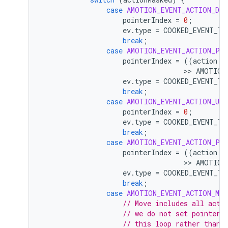
case
AMOTION_EVENT_ACTION_DOW
pointerIndex
=
0
;
ev
.
type
=
COOKED_EVENT_TY
break
;
case
AMOTION_EVENT_ACTION_PO
pointerIndex
=
((
action
 &
                                   >> 
AMOTION
ev
.
type
=
COOKED_EVENT_TY
break
;
case
AMOTION_EVENT_ACTION_UP
pointerIndex
=
0
;
ev
.
type
=
COOKED_EVENT_TY
break
;
case
AMOTION_EVENT_ACTION_PO
pointerIndex
=
((
action
 &
                                   >> 
AMOTION
ev
.
type
=
COOKED_EVENT_TY
break
;
case
AMOTION_EVENT_ACTION_MOV
// Move includes all acti
// we do not set pointerI
// this loop rather than 