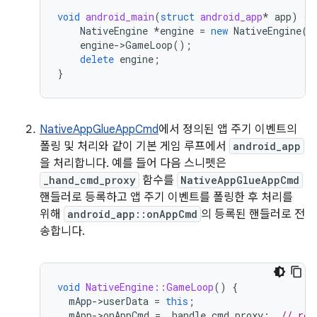
void
android_main
(
struct
android_app
*
app
)
{
NativeEngine
*
engine
=
new
NativeEngine
(
a
engine
-
>
GameLoop
();
delete
engine
;
}
NativeAppGlueAppCmd
에서 정의된 앱 주기 이벤트의
폴링 및 처리와 같이 기본 게임 루프에서
android_app
을 처리합니다. 예를 들어 다음 스니펫은
_hand_cmd_proxy
함수를
NativeAppGlueAppCmd
핸들러로 등록하고 앱 주기 이벤트를 폴링한 후 처리를
위해
android_app::onAppCmd
의 등록된 핸들러로 전
송합니다.
void
NativeEngine::GameLoop
()
{
mApp
-
>
userData
=
this
;
mApp
-
>
onAppCmd
=
_handle_cmd_proxy
;
// reg