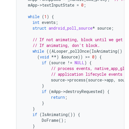
mApp
-
>
textInputState
=
0
;
while
(
1
)
{
int
events
;
struct
android_poll_source
*
source
;
// If not animating, block until we get a
// If animating, don't block.
while
((
ALooper_pollOnce
(
IsAnimating
()
?
(
void
**
)
&
source
))
>
=
0
)
{
if
(
source
!=
NULL
)
{
// process events, native_app_glu
// application lifecycle events t
source
-
>
process
(
source
-
>
app
,
sour
}
if
(
mApp
-
>
destroyRequested
)
{
return
;
}
}
if
(
IsAnimating
())
{
DoFrame
();
}