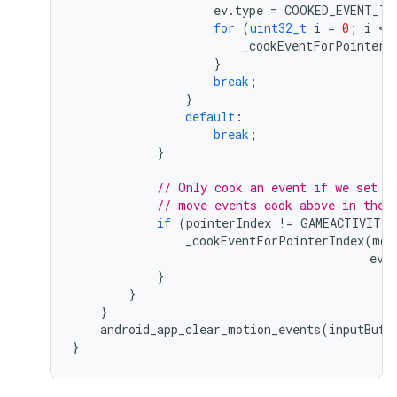
ev
.
type
=
COOKED_EVENT_TY
for
(
uint32_t
i
=
0
;
i
 < 
_cookEventForPointerI
}
break
;
}
default
:
break
;
}
// Only cook an event if we set t
// move events cook above in the 
if
(
pointerIndex
!=
GAMEACTIVITY_
_cookEventForPointerIndex
(
mot
ev
,
}
}
}
android_app_clear_motion_events
(
inputBuff
}