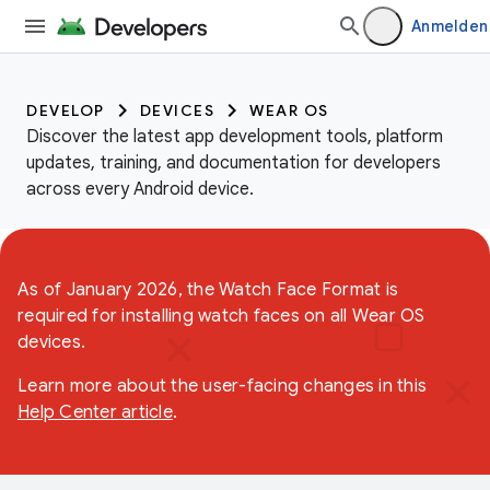
Anmelden
DEVELOP
DEVICES
WEAR OS
Discover the latest app development tools, platform
updates, training, and documentation for developers
across every Android device.
As of January 2026, the Watch Face Format is
required for installing watch faces on all Wear OS
devices.
Learn more about the user-facing changes in this
Help Center article
.