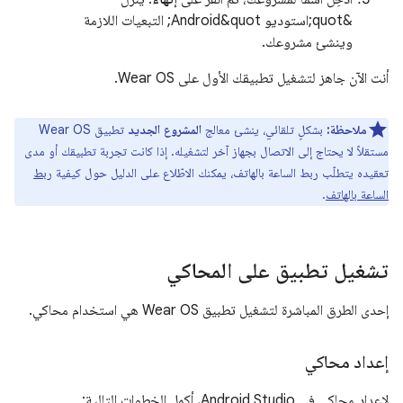
&quot;استوديو Android&quot; التبعيات اللازمة
وينشئ مشروعك.
أنت الآن جاهز لتشغيل تطبيقك الأول على Wear OS.
ملاحظة:
بشكلٍ تلقائي، ينشئ معالج
المشروع الجديد
تطبيق Wear OS
مستقلاً لا يحتاج إلى الاتصال بجهاز آخر لتشغيله. إذا كانت تجربة تطبيقك أو مدى
تعقيده يتطلّب ربط الساعة بالهاتف، يمكنك الاطّلاع على الدليل حول كيفية
ربط
الساعة بالهاتف
.
تشغيل تطبيق على المحاكي
إحدى الطرق المباشرة لتشغيل تطبيق Wear OS هي استخدام محاكي.
إعداد محاكي
لإعداد محاكي في Android Studio، أكمِل الخطوات التالية: