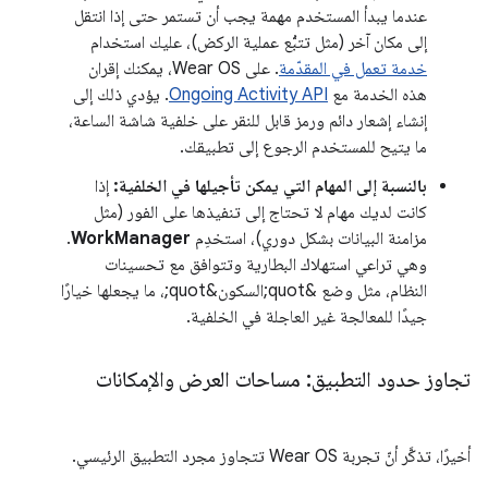
عندما يبدأ المستخدم مهمة يجب أن تستمر حتى إذا انتقل
إلى مكان آخر (مثل تتبُّع عملية الركض)، عليك استخدام
خدمة تعمل في المقدّمة
. على Wear OS، يمكنك إقران
هذه الخدمة مع
Ongoing Activity API
. يؤدي ذلك إلى
إنشاء إشعار دائم ورمز قابل للنقر على خلفية شاشة الساعة،
ما يتيح للمستخدم الرجوع إلى تطبيقك.
بالنسبة إلى المهام التي يمكن تأجيلها في الخلفية:
إذا
كانت لديك مهام لا تحتاج إلى تنفيذها على الفور (مثل
مزامنة البيانات بشكل دوري)، استخدِم
WorkManager
.
وهي تراعي استهلاك البطارية وتتوافق مع تحسينات
النظام، مثل وضع &quot;السكون&quot;، ما يجعلها خيارًا
جيدًا للمعالجة غير العاجلة في الخلفية.
تجاوز حدود التطبيق: مساحات العرض والإمكانات
أخيرًا، تذكَّر أنّ تجربة Wear OS تتجاوز مجرد التطبيق الرئيسي.