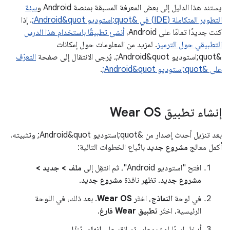
يستند هذا الدليل إلى بعض المعرفة المسبقة بمنصة Android و
بيئة
التطوير المتكاملة (IDE) في &quot;استوديو Android&quot;
. إذا
كنت جديدًا تمامًا على Android،
أنشئ تطبيقًا باستخدام هذا الدرس
التطبيقي حول الترميز
. لمزيد من المعلومات حول إمكانات
&quot;استوديو Android&quot;، يُرجى الانتقال إلى صفحة
التعرّف
على &quot;استوديو Android&quot;
.
إنشاء تطبيق Wear OS
بعد تنزيل أحدث إصدار من &quot;استوديو Android&quot; وتثبيته،
أكمل معالج
مشروع جديد
باتّباع الخطوات التالية:
افتح "استوديو Android"، ثم انتقِل إلى
ملف > جديد >
مشروع جديد
. تظهر نافذة
مشروع جديد
.
في لوحة
النماذج
، اختَر
Wear OS
. بعد ذلك، في اللوحة
الرئيسية، اختَر
تطبيق Wear فارغ
.
أدخِل اسمًا لمشروعك، ثم انقر على
إنهاء
. يُنزّل