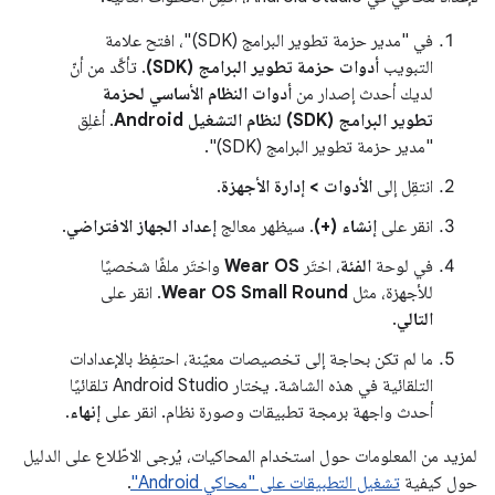
في "مدير حزمة تطوير البرامج (SDK)"، افتح علامة
التبويب
أدوات حزمة تطوير البرامج (SDK)
. تأكَّد من أنّ
لديك أحدث إصدار من
أدوات النظام الأساسي لحزمة
تطوير البرامج (SDK) لنظام التشغيل Android
. أغلِق
"مدير حزمة تطوير البرامج (SDK)".
انتقِل إلى
الأدوات > إدارة الأجهزة
.
انقر على
إنشاء (+)
. سيظهر معالج
إعداد الجهاز الافتراضي
.
في لوحة
الفئة
، اختَر
Wear OS
واختَر ملفًا شخصيًا
للأجهزة، مثل
Wear OS Small Round
. انقر على
التالي
.
ما لم تكن بحاجة إلى تخصيصات معيّنة، احتفِظ بالإعدادات
التلقائية في هذه الشاشة. يختار Android Studio تلقائيًا
أحدث واجهة برمجة تطبيقات وصورة نظام. انقر على
إنهاء
.
لمزيد من المعلومات حول استخدام المحاكيات، يُرجى الاطّلاع على الدليل
حول كيفية
تشغيل التطبيقات على "محاكي Android"
.