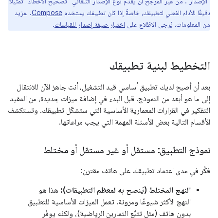
"الإصدار". من غير المرجّح أن يقدّم نوع الإصدار التلقائي "تصحيح الأخطاء" تمثيلاً
دقيقًا للأداء الفعلي لتطبيقك، خاصةً إذا كان تطبيقك يستخدم
Compose
. لمزيد
من المعلومات، يُرجى الاطّلاع على
اختيار صيغة إصدار للقياسات
.
التخطيط لبنية تطبيقك
بعد أن أصبح لديك تطبيق أساسي قيد التشغيل، أنت جاهز الآن للانتقال
إلى ما هو أبعد من النموذج. قبل البدء في إضافة ميزات جديدة، من المفيد
التفكير في القرارات المعمارية الأساسية التي ستشكّل تطبيقك. وتستكشف
الأقسام التالية بعض الأسئلة المهمة التي يجب مراعاتها.
نموذج التطبيق: مستقل أو غير مستقل أو مختلط
فكِّر في مدى اعتماد تطبيقك على هاتف مقترن:
النهج المختلط (يُنصح به لمعظم التطبيقات):
هذا هو
النهج الأكثر شيوعًا ومرونة. تعمل الميزات الأساسية للتطبيق
بدون هاتف (مثل تتبُّع التمارين الرياضية)، ولكنّه يوفّر