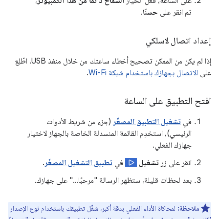
على الساعة، فعِّل الخيار
السماح دائمًا من هذا الكمبيوتر
،
ثم انقر على
حسنًا
.
إعداد اتصال لاسلكي
إذا لم يكن من الممكن تصحيح أخطاء ساعتك من خلال منفذ USB، اطّلِع
على
الاتصال بجهازك باستخدام شبكة Wi-Fi
.
افتح التطبيق على الساعة
في
تشغيل التطبيق المصغّر
(جزء من شريط الأدوات
الرئيسي)، استخدِم القائمة المنسدلة الخاصة بالجهاز لاختيار
جهازك الفعلي.
انقر على زر
تشغيل
في
تطبيق التشغيل المصغّر
.
بعد لحظات قليلة، ستظهر الرسالة "مرحبًا..." على جهازك.
ملاحظة:
لمحاكاة الأداء الفعلي بدقة أكبر، شغِّل تطبيقك باستخدام نوع الإصدار