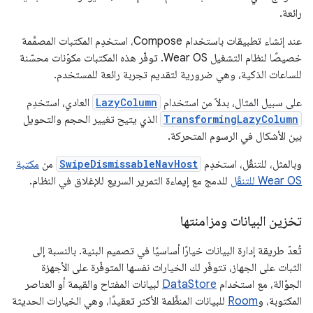
رائعة.
عند إنشاء تطبيقات باستخدام Compose، استخدِم المكتبات المصمَّمة
خصيصًا لنظام التشغيل Wear OS. توفّر هذه المكتبات مكوّنات محسّنة
للساعات الذكية، وهي ضرورية لتقديم تجربة رائعة للمستخدم.
على سبيل المثال، بدلاً من استخدام
LazyColumn
العادي، استخدِم
TransformingLazyColumn
الذي يتيح تغيير الحجم والتحويل
بين الأشكال في الرسوم المتحركة.
وبالمثل، للتنقّل، استخدِم
SwipeDismissableNavHost
من
مكتبة
Wear OS للتنقّل
للدمج مع إيماءة التمرير السريع للإغلاق في النظام.
تخزين البيانات ومزامنتها
تُعدّ طريقة إدارة البيانات خيارًا أساسيًا في تصميم البنية. بالنسبة إلى
الثبات على الجهاز، تتوفّر لك الخيارات نفسها المتوفّرة على الأجهزة
الجوّالة، مع استخدام
DataStore
لبيانات المفتاح والقيمة أو العناصر
المكتوبة، و
Room
للبيانات المنظَّمة الأكثر تعقيدًا، وهي الخيارات الحديثة