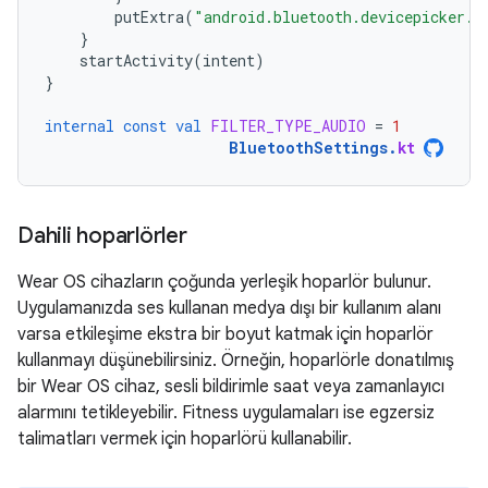
putExtra
(
"android.bluetooth.devicepicker.e
}
startActivity
(
intent
)
}
internal
const
val
FILTER_TYPE_AUDIO
=
1
BluetoothSettings
.
kt
Dahili hoparlörler
Wear OS cihazların çoğunda yerleşik hoparlör bulunur.
Uygulamanızda ses kullanan medya dışı bir kullanım alanı
varsa etkileşime ekstra bir boyut katmak için hoparlör
kullanmayı düşünebilirsiniz. Örneğin, hoparlörle donatılmış
bir Wear OS cihaz, sesli bildirimle saat veya zamanlayıcı
alarmını tetikleyebilir. Fitness uygulamaları ise egzersiz
talimatları vermek için hoparlörü kullanabilir.