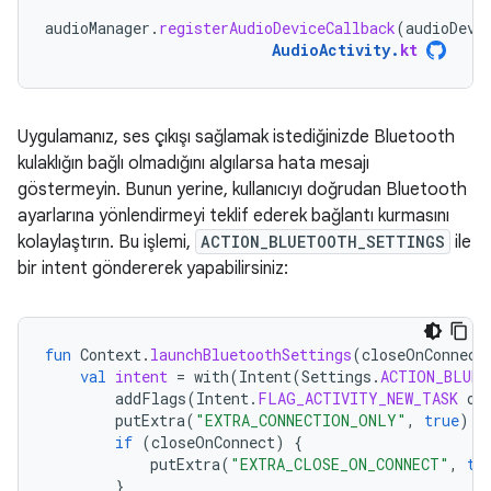
audioManager
.
registerAudioDeviceCallback
(
audioDevi
AudioActivity
.
kt
Uygulamanız, ses çıkışı sağlamak istediğinizde Bluetooth
kulaklığın bağlı olmadığını algılarsa hata mesajı
göstermeyin. Bunun yerine, kullanıcıyı doğrudan Bluetooth
ayarlarına yönlendirmeyi teklif ederek bağlantı kurmasını
kolaylaştırın. Bu işlemi,
ACTION_BLUETOOTH_SETTINGS
ile
bir intent göndererek yapabilirsiniz:
fun
Context
.
launchBluetoothSettings
(
closeOnConnect
val
intent
=
with
(
Intent
(
Settings
.
ACTION_BLUET
addFlags
(
Intent
.
FLAG_ACTIVITY_NEW_TASK
or
putExtra
(
"EXTRA_CONNECTION_ONLY"
,
true
)
if
(
closeOnConnect
)
{
putExtra
(
"EXTRA_CLOSE_ON_CONNECT"
,
tr
}