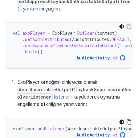
setSuppressPlaybackOnUnsuitableOutput(true
)
yöntemini
çağırın:
val
exoPlayer
=
ExoPlayer
.
Builder
(
context
)
.
setAudioAttributes
(
AudioAttributes
.
DEFAULT
,
t
.
setSuppressPlaybackOnUnsuitableOutput
(
true
)
.
build
()
AudioActivity
.
kt
ExoPlayer örneğinin dinleyicisi olarak
WearUnsuitableOutputPlaybackSuppressionRes
olverListener
listener
'ı kaydederek oynatma
engelleme etkinliğine yanıt verin:
exoPlayer
.
addListener
(
WearUnsuitableOutputPlayback
AudioActivity
.
kt