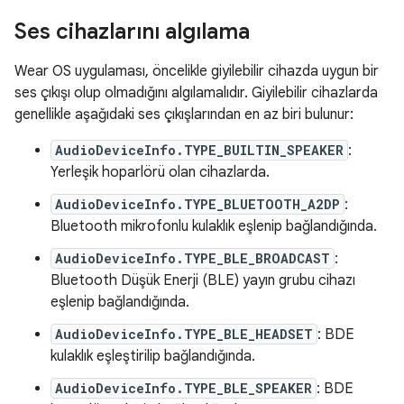
Ses cihazlarını algılama
Wear OS uygulaması, öncelikle giyilebilir cihazda uygun bir
ses çıkışı olup olmadığını algılamalıdır. Giyilebilir cihazlarda
genellikle aşağıdaki ses çıkışlarından en az biri bulunur:
AudioDeviceInfo.TYPE_BUILTIN_SPEAKER
:
Yerleşik hoparlörü olan cihazlarda.
AudioDeviceInfo.TYPE_BLUETOOTH_A2DP
:
Bluetooth mikrofonlu kulaklık eşlenip bağlandığında.
AudioDeviceInfo.TYPE_BLE_BROADCAST
:
Bluetooth Düşük Enerji (BLE) yayın grubu cihazı
eşlenip bağlandığında.
AudioDeviceInfo.TYPE_BLE_HEADSET
: BDE
kulaklık eşleştirilip bağlandığında.
AudioDeviceInfo.TYPE_BLE_SPEAKER
: BDE