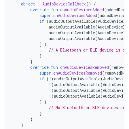
object
:
AudioDeviceCallback
()
{
override
fun
onAudioDevicesAdded
(
addedDevi
super
.
onAudioDevicesAdded
(
addedDevices
if
(
audioOutputAvailable
(
AudioDeviceIn
audioOutputAvailable
(
AudioDeviceIn
audioOutputAvailable
(
AudioDeviceIn
audioOutputAvailable
(
AudioDeviceIn
)
{
// A Bluetooth or BLE device is co
}
}
override
fun
onAudioDevicesRemoved
(
removed
super
.
onAudioDevicesRemoved
(
removedDev
if
(
!
(
audioOutputAvailable
(
AudioDevice
!
(
audioOutputAvailable
(
AudioDevice
!
(
audioOutputAvailable
(
AudioDevice
!
(
audioOutputAvailable
(
AudioDevice
)
{
// No Bluetooth or BLE devices are
}
}
}