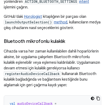
yönlendiren
ACTION_BLUETOOTH_SETTINGS
intent
işlemini çağırın.
GitHub'daki
Horologist
kitaplığının bir parçası olan
launchOutputSelection()
method
, kullanıcıların medya
çıkış cihazlarını nasıl seçeceklerini gösterir.
Bluetooth mikrofonlu kulaklık
Cihazda varsa her zaman kullanılabilen dahili hoparlörlerin
aksine, bir uygulama çalışırken Bluetooth mikrofonlu
kulaklık eşlenebilir veya eşlemesi kaldırılabilir. Uygulamanızın
devam etmesi için kulaklık gerekiyorsa kullanıcı
registerAudioDeviceCallback
kullanarak Bluetooth
kulaklık bağladığında ve bağlantısını kestiğinde bunu
algılamak için geri çağırma kaydı yapın:
val
audioDeviceCallback
=