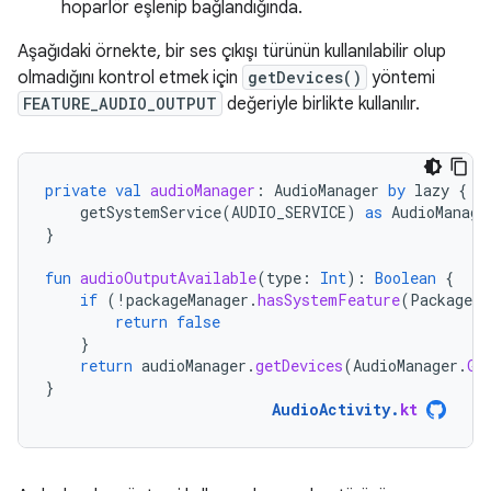
hoparlör eşlenip bağlandığında.
Aşağıdaki örnekte, bir ses çıkışı türünün kullanılabilir olup
olmadığını kontrol etmek için
getDevices()
yöntemi
FEATURE_AUDIO_OUTPUT
değeriyle birlikte kullanılır.
private
val
audioManager
:
AudioManager
by
lazy
{
getSystemService
(
AUDIO_SERVICE
)
as
AudioManage
}
fun
audioOutputAvailable
(
type
:
Int
):
Boolean
{
if
(
!
packageManager
.
hasSystemFeature
(
PackageMa
return
false
}
return
audioManager
.
getDevices
(
AudioManager
.
GE
}
AudioActivity
.
kt