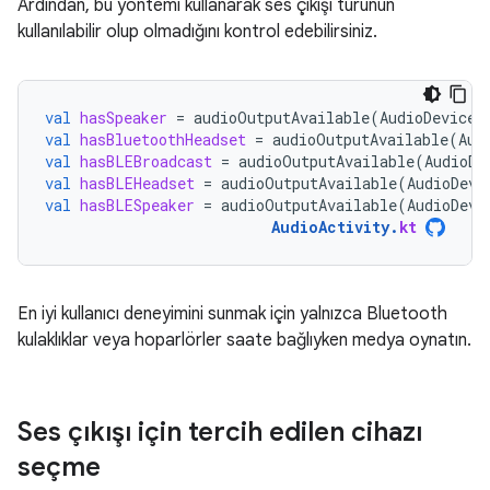
Ardından, bu yöntemi kullanarak ses çıkışı türünün
kullanılabilir olup olmadığını kontrol edebilirsiniz.
val
hasSpeaker
=
audioOutputAvailable
(
AudioDeviceI
val
hasBluetoothHeadset
=
audioOutputAvailable
(
Aud
val
hasBLEBroadcast
=
audioOutputAvailable
(
AudioDe
val
hasBLEHeadset
=
audioOutputAvailable
(
AudioDevi
val
hasBLESpeaker
=
audioOutputAvailable
(
AudioDevi
AudioActivity
.
kt
En iyi kullanıcı deneyimini sunmak için yalnızca Bluetooth
kulaklıklar veya hoparlörler saate bağlıyken medya oynatın.
Ses çıkışı için tercih edilen cihazı
seçme