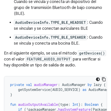
Cuando se vincula y conecta un dispositivo del
grupo de transmisión Bluetooth de bajo consumo
(BLE).
AudioDeviceInfo.TYPE_BLE_HEADSET
: Cuando
se vinculan y se conectan auriculares BLE
AudioDeviceInfo.TYPE_BLE_SPEAKER
: Cuando
se vincula y conecta una bocina BLE.
En el siguiente ejemplo, se usa el método
getDevices()
con el valor
FEATURE_AUDIO_OUTPUT
para verificar si
hay disponible un tipo de salida de audio.
private
val
audioManager
:
AudioManager
by
lazy
{
getSystemService
(
AUDIO_SERVICE
)
as
AudioManage
}
fun
audioOutputAvailable
(
type
:
Int
):
Boolean
{
if
(
!
packageManager
.
hasSystemFeature
(
PackageMa