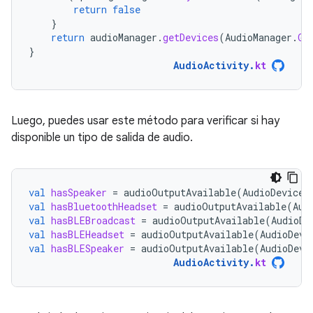
return
false
}
return
audioManager
.
getDevices
(
AudioManager
.
GE
}
AudioActivity
.
kt
Luego, puedes usar este método para verificar si hay
disponible un tipo de salida de audio.
val
hasSpeaker
=
audioOutputAvailable
(
AudioDeviceI
val
hasBluetoothHeadset
=
audioOutputAvailable
(
Aud
val
hasBLEBroadcast
=
audioOutputAvailable
(
AudioDe
val
hasBLEHeadset
=
audioOutputAvailable
(
AudioDevi
val
hasBLESpeaker
=
audioOutputAvailable
(
AudioDevi
AudioActivity
.
kt