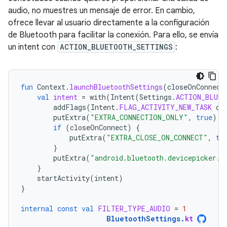
audio, no muestres un mensaje de error. En cambio,
ofrece llevar al usuario directamente a la configuración
de Bluetooth para facilitar la conexión. Para ello, se envía
un intent con
ACTION_BLUETOOTH_SETTINGS
:
fun
Context
.
launchBluetoothSettings
(
closeOnConnect
val
intent
=
with
(
Intent
(
Settings
.
ACTION_BLUET
addFlags
(
Intent
.
FLAG_ACTIVITY_NEW_TASK
or
putExtra
(
"EXTRA_CONNECTION_ONLY"
,
true
)
if
(
closeOnConnect
)
{
putExtra
(
"EXTRA_CLOSE_ON_CONNECT"
,
tr
}
putExtra
(
"android.bluetooth.devicepicker.e
}
startActivity
(
intent
)
}
internal
const
val
FILTER_TYPE_AUDIO
=
1
BluetoothSettings
.
kt