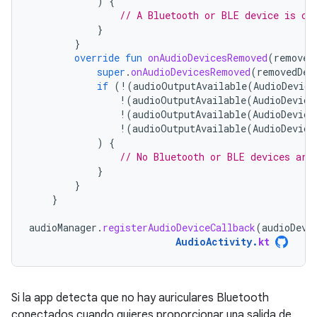
)
{
// A Bluetooth or BLE device is co
}
}
override
fun
onAudioDevicesRemoved
(
removed
super
.
onAudioDevicesRemoved
(
removedDev
if
(
!
(
audioOutputAvailable
(
AudioDevice
!
(
audioOutputAvailable
(
AudioDevice
!
(
audioOutputAvailable
(
AudioDevice
!
(
audioOutputAvailable
(
AudioDevice
)
{
// No Bluetooth or BLE devices are
}
}
}
audioManager
.
registerAudioDeviceCallback
(
audioDevi
AudioActivity
.
kt
Si la app detecta que no hay auriculares Bluetooth
conectados cuando quieres proporcionar una salida de