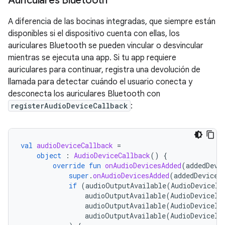
Auriculares Bluetooth
A diferencia de las bocinas integradas, que siempre están
disponibles si el dispositivo cuenta con ellas, los
auriculares Bluetooth se pueden vincular o desvincular
mientras se ejecuta una app. Si tu app requiere
auriculares para continuar, registra una devolución de
llamada para detectar cuándo el usuario conecta y
desconecta los auriculares Bluetooth con
registerAudioDeviceCallback
:
val
audioDeviceCallback
=
object
:
AudioDeviceCallback
()
{
override
fun
onAudioDevicesAdded
(
addedDevi
super
.
onAudioDevicesAdded
(
addedDevices
if
(
audioOutputAvailable
(
AudioDeviceIn
audioOutputAvailable
(
AudioDeviceIn
audioOutputAvailable
(
AudioDeviceIn
audioOutputAvailable
(
AudioDeviceIn