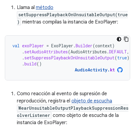
Llama al
método
setSuppressPlaybackOnUnsuitableOutput(true
)
mientras compilas la instancia de ExoPlayer:
val
exoPlayer
=
ExoPlayer
.
Builder
(
context
)
.
setAudioAttributes
(
AudioAttributes
.
DEFAULT
,
t
.
setSuppressPlaybackOnUnsuitableOutput
(
true
)
.
build
()
AudioActivity
.
kt
Como reacción al evento de supresión de
reproducción, registra el
objeto de escucha
WearUnsuitableOutputPlaybackSuppressionRes
olverListener
como objeto de escucha de la
instancia de ExoPlayer: