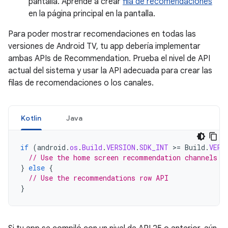
pantalla. Aprende a crear
fila de recomendaciones
en la página principal en la pantalla.
Para poder mostrar recomendaciones en todas las
versiones de Android TV, tu app debería implementar
ambas APIs de Recommendation. Prueba el nivel de API
actual del sistema y usar la API adecuada para crear las
filas de recomendaciones o los canales.
Kotlin
Java
if
(
android
.
os
.
Build
.
VERSION
.
SDK_INT
>=
Build
.
VERS
// Use the home screen recommendation channels A
}
else
{
// Use the recommendations row API
}