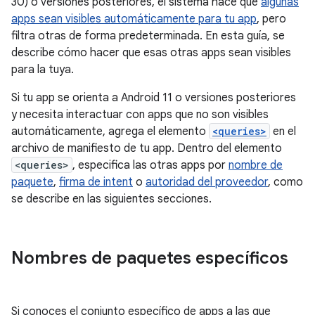
30) o versiones posteriores, el sistema hace que
algunas
apps sean visibles automáticamente para tu app
, pero
filtra otras de forma predeterminada. En esta guía, se
describe cómo hacer que esas otras apps sean visibles
para la tuya.
Si tu app se orienta a Android 11 o versiones posteriores
y necesita interactuar con apps que no son visibles
automáticamente, agrega el elemento
<queries>
en el
archivo de manifiesto de tu app. Dentro del elemento
<queries>
, especifica las otras apps por
nombre de
paquete
,
firma de intent
o
autoridad del proveedor
, como
se describe en las siguientes secciones.
Nombres de paquetes específicos
Si conoces el conjunto específico de apps a las que