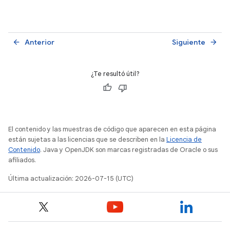
Anterior
Siguiente
arrow_back
arrow_forward
¿Te resultó útil?
El contenido y las muestras de código que aparecen en esta página
están sujetas a las licencias que se describen en la
Licencia de
Contenido
. Java y OpenJDK son marcas registradas de Oracle o sus
afiliados.
Última actualización: 2026-07-15 (UTC)