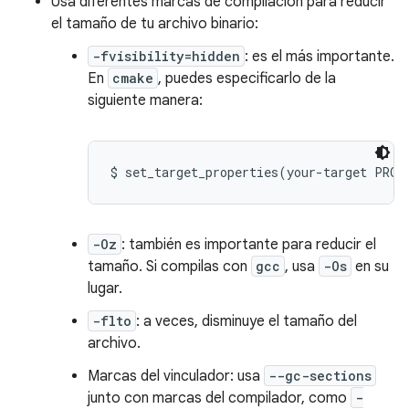
Usa diferentes marcas de compilación para reducir
el tamaño de tu archivo binario:
-fvisibility=hidden
: es el más importante.
En
cmake
, puedes especificarlo de la
siguiente manera:
-Oz
: también es importante para reducir el
tamaño. Si compilas con
gcc
, usa
-Os
en su
lugar.
-flto
: a veces, disminuye el tamaño del
archivo.
Marcas del vinculador: usa
--gc-sections
junto con marcas del compilador, como
-