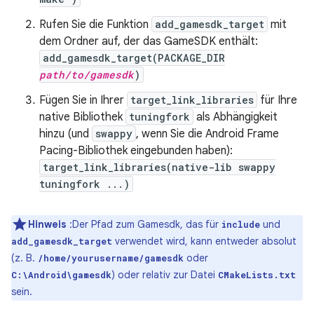
Rufen Sie die Funktion
add_gamesdk_target
mit
dem Ordner auf, der das GameSDK enthält:
add_gamesdk_target(PACKAGE_DIR
path/to/gamesdk
)
Fügen Sie in Ihrer
target_link_libraries
für Ihre
native Bibliothek
tuningfork
als Abhängigkeit
hinzu (und
swappy
, wenn Sie die Android Frame
Pacing-Bibliothek eingebunden haben):
target_link_libraries(native-lib swappy
tuningfork ...)
Hinweis
:Der Pfad zum Gamesdk, das für
und
include
verwendet wird, kann entweder absolut
add_gamesdk_target
(z. B.
oder
/home/yourusername/gamesdk
) oder relativ zur Datei
C:\Android\gamesdk
CMakeLists.txt
sein.