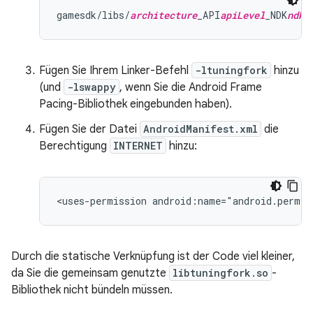
gamesdk/libs/
architecture
_API
apiLevel
_NDK
ndkV
Fügen Sie Ihrem Linker-Befehl
-ltuningfork
hinzu
(und
-lswappy
, wenn Sie die Android Frame
Pacing-Bibliothek eingebunden haben).
Fügen Sie der Datei
AndroidManifest.xml
die
Berechtigung
INTERNET
hinzu:
<uses-permission
android:name="android.permis
Durch die statische Verknüpfung ist der Code viel kleiner,
da Sie die gemeinsam genutzte
libtuningfork.so
-
Bibliothek nicht bündeln müssen.