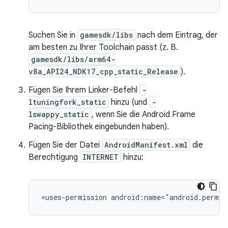
Suchen Sie in
gamesdk/libs
nach dem Eintrag, der
am besten zu Ihrer Toolchain passt (z. B.
gamesdk/libs/arm64-
v8a_API24_NDK17_cpp_static_Release
).
Fügen Sie Ihrem Linker-Befehl
-
ltuningfork_static
hinzu (und
-
lswappy_static
, wenn Sie die Android Frame
Pacing-Bibliothek eingebunden haben).
Fügen Sie der Datei
AndroidManifest.xml
die
Berechtigung
INTERNET
hinzu:
<uses-permission
android:name="android.permis