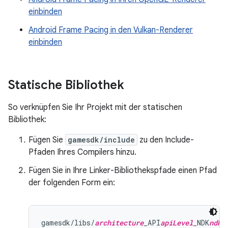
einbinden
Android Frame Pacing in den Vulkan-Renderer
einbinden
Statische Bibliothek
So verknüpfen Sie Ihr Projekt mit der statischen
Bibliothek:
Fügen Sie
gamesdk/include
zu den Include-
Pfaden Ihres Compilers hinzu.
Fügen Sie in Ihre Linker-Bibliothekspfade einen Pfad
der folgenden Form ein:
gamesdk/libs/
architecture
_API
apiLevel
_NDK
ndkV