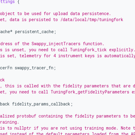
ttings
{
object to be used for upload data persistence.
et, data is persisted to /data/local/tmp/tuningfork
ache
*
persistent_cache
;
dress of the Swappy_injectTracers function.
s is unset, you need to call TuningFork_tick explicitly
is set, telemetry for 4 instrument keys is automaticall
acerFn
swappy_tracer_fn
;
ck
, this is called with the fidelity parameters that are 
et, you need to call TuningFork_getFidelityParameters e
back
fidelity_params_callback
;
alized protobuf containing the fidelity parameters to b
raining.
is to nullptr if you are not using training mode. Note 
sed instead of the default parameters loaded from the A