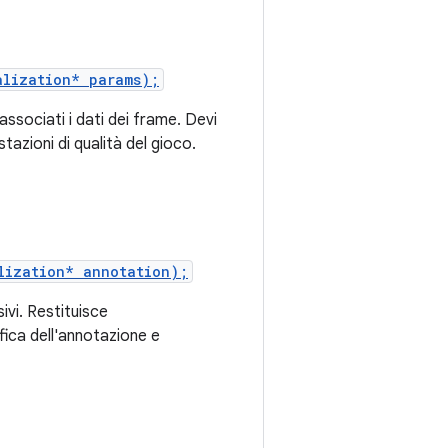
alization* params);
ssociati i dati dei frame. Devi
zioni di qualità del gioco.
lization* annotation);
vi. Restituisce
fica dell'annotazione e