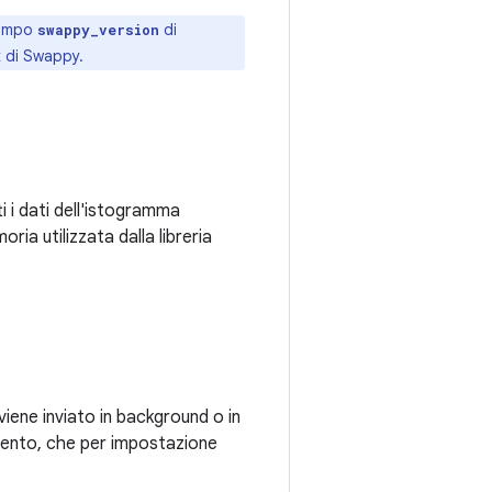
campo
di
swappy_version
k di Swappy.
i i dati dell'istogramma
ia utilizzata dalla libreria
iene inviato in background o in
amento, che per impostazione