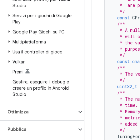
   *  are p
Studio
   */
Servizi per i giochi di Google
const
CPr
Play
/**
   * A null
Google Play Giochi su PC
   * will c
Multipiattaforma
   * the va
   * purpos
Usa il controller di gioco
   */
const
cha
Vulkan
/**
Premi
   * The ve
   */
Gestire
,
eseguire il debug e
uint32_t
creare un profilo in Android
/**
Studio
   * The nu
   * time. 
   * Memory
Ottimizza
   * metric
   * added 
Pubblica
   */
TuningFo