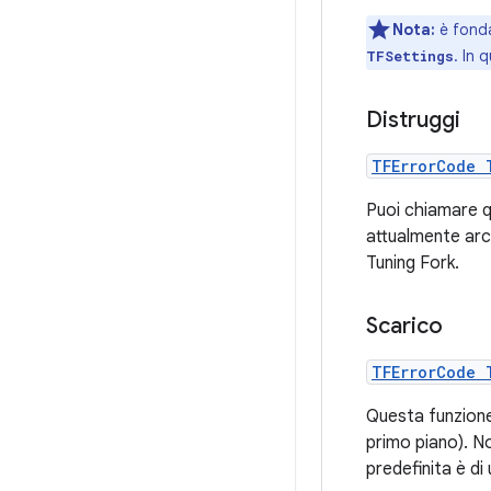
Nota:
è fonda
. In 
TFSettings
Distruggi
TFErrorCode 
Puoi chiamare qu
attualmente arch
Tuning Fork.
Scarico
TFErrorCode 
Questa funzione 
primo piano). N
predefinita è di