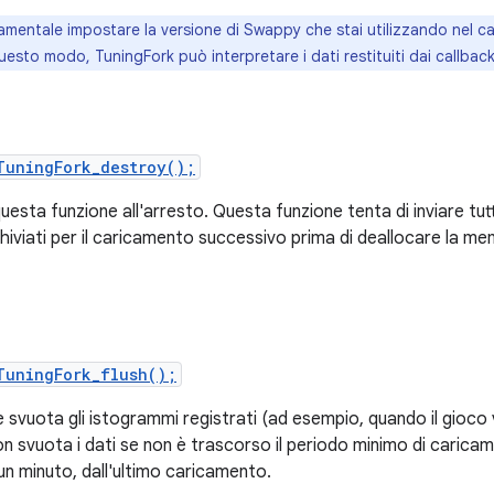
mentale impostare la versione di Swappy che stai utilizzando nel 
questo modo, TuningFork può interpretare i dati restituiti dai callbac
TuningFork_destroy();
esta funzione all'arresto. Questa funzione tenta di inviare tutt
iviati per il caricamento successivo prima di deallocare la memor
TuningFork_flush();
svuota gli istogrammi registrati (ad esempio, quando il gioco v
on svuota i dati se non è trascorso il periodo minimo di caric
 un minuto, dall'ultimo caricamento.