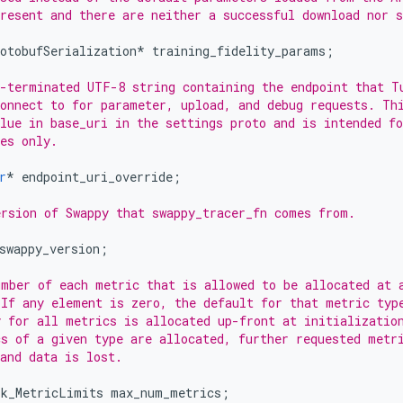
resent and there are neither a successful download nor 
otobufSerialization
*
training_fidelity_params
;
-terminated UTF-8 string containing the endpoint that T
onnect to for parameter, upload, and debug requests. Th
lue in base_uri in the settings proto and is intended fo
es only.
r
*
endpoint_uri_override
;
rsion of Swappy that swappy_tracer_fn comes from.
swappy_version
;
mber of each metric that is allowed to be allocated at 
If any element is zero, the default for that metric typ
 for all metrics is allocated up-front at initializatio
s of a given type are allocated, further requested metr
and data is lost.
rk_MetricLimits
max_num_metrics
;