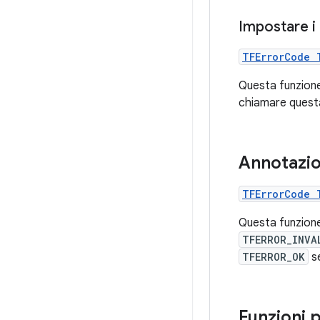
Impostare i 
TFErrorCode 
Questa funzione 
chiamare questa
Annotazio
TFErrorCode 
Questa funzione
TFERROR_INVA
TFERROR_OK
se
Funzioni 