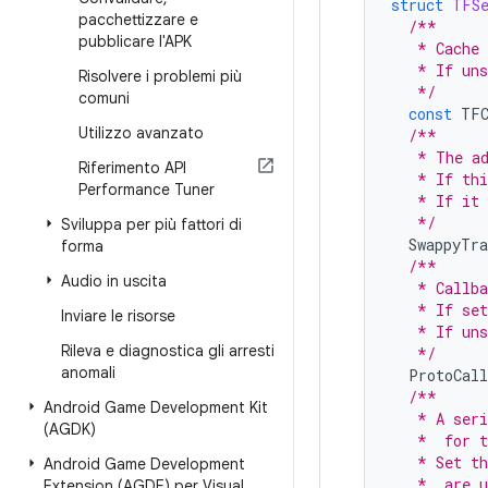
struct
TFSe
pacchettizzare e
/**
pubblicare l'APK
   * Cache 
   * If uns
Risolvere i problemi più
   */
comuni
const
TFC
Utilizzo avanzato
/**
   * The ad
Riferimento API
   * If thi
Performance Tuner
   * If it 
   */
Sviluppa per più fattori di
SwappyTr
forma
/**
Audio in uscita
   * Callba
   * If set
Inviare le risorse
   * If uns
Rileva e diagnostica gli arresti
   */
anomali
ProtoCall
/**
Android Game Development Kit
   * A seri
(AGDK)
   *  for t
   * Set th
Android Game Development
   *  are u
Extension (AGDE) per Visual