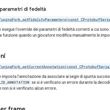
parametri di fedeltà
TuningFork_setFidelityParameters(const CProtobufSeri
esegue l'override dei parametri di fedeltà correnti a cui sono a
 funzione quando un giocatore modifica manualmente le imposta
ni
TuningFork_setCurrentAnnotation(const CProtobufSeria
 imposta l'annotazione da associare ai segni di spunta successi
LID_ANNOTATION
se si è verificato un errore durante la decodi
 non si è verificato alcun errore.
per frame