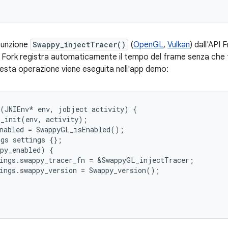
 funzione
Swappy_injectTracer()
(
OpenGL
,
Vulkan
) dall'API 
ing Fork registra automaticamente il tempo del frame senza che 
Questa operazione viene eseguita nell'app demo:
(
JNIEnv
*
env
,
jobject
activity
)
{
L_init
(
env
,
activity
);
nabled
=
SwappyGL_isEnabled
();
ngs
settings
{};
py_enabled
)
{
ings
.
swappy_tracer_fn
=
&
SwappyGL_injectTracer
;
ings
.
swappy_version
=
Swappy_version
();