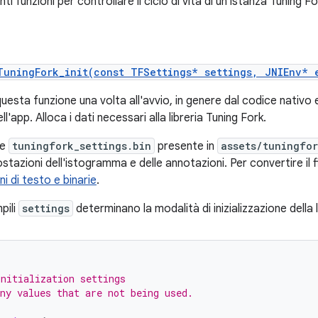
nti funzioni per controllare il ciclo di vita di un'istanza Tuning Fo
TuningFork_init(const TFSettings* settings, JNIEnv* 
uesta funzione una volta all'avvio, in genere dal codice nativ
ll'app. Alloca i dati necessari alla libreria Tuning Fork.
le
tuningfork_settings.bin
presente in
assets/tuningfo
stazioni dell'istogramma e delle annotazioni. Per convertire il fi
i di testo e binarie
.
pili
settings
determinano la modalità di inizializzazione della l
nitialization settings
ny values that are not being used.