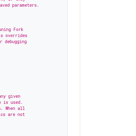
saved parameters.
uning Fork
is overrides
r debugging
any given
e is used.
n. When all
ics are not