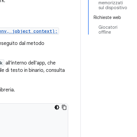
rk.
memorizzati
sul dispositivo
Richieste web
Giocatori
env, jobject context);
offline
o eseguito dal metodo
rk
all'interno dell'app, che
le di testo in binario, consulta
ibreria.