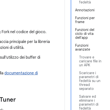
fedeltà
Annotazioni
Funzioni per
frame
Funzioni del
g Fork nel codice del gioco.
ciclo di vita
dell'app
ccia principale per la libreria
Funzioni
ioni di utilità.
avanzate
ll'utilizzo dei buffer di
Trovare e
caricare file in
un APK
lla
documentazione di
Scaricare i
parametri di
fedeltà su un
thread
separato
Salvare ed
 Tuner
eliminare i
parametri di
fedeltà