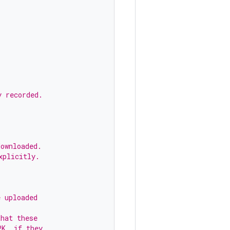
.
y recorded.
downloaded.
xplicitly.
e uploaded
that these
PK, if they