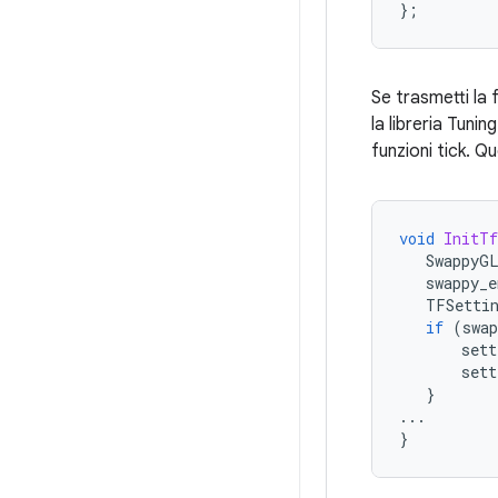
};
Se trasmetti la
la libreria Tun
funzioni tick. 
void
InitTf
SwappyG
swappy_e
TFSetti
if
(
swap
sett
sett
}
...
}