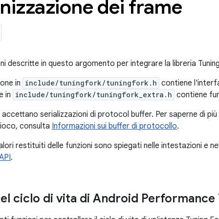
nizzazione dei frame
ioni descritte in questo argomento per integrare la libreria Tunin
zione in
include/tuningfork/tuningfork.h
contiene l'interfa
le in
include/tuningfork/tuningfork_extra.h
contiene funz
accettano serializzazioni di protocol buffer. Per saperne di più su
gioco, consulta
Informazioni sui buffer di protocollo
.
alori restituiti delle funzioni sono spiegati nelle intestazioni e ne
'API
.
el ciclo di vita di Android Performance