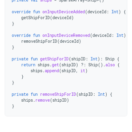
override
fun
onInputDeviceAdded
(
deviceId
:
Int
)
{
getShipForID
(
deviceId
)
}
override
fun
onInputDeviceRemoved
(
deviceId
:
Int
)
{
removeShipForID
(
deviceId
)
}
private
fun
getShipForID
(
shipID
:
Int
):
Ship
{
return
ships
.
get
(
shipID
)
?:
Ship
().
also
{
ships
.
append
(
shipID
,
it
)
}
}
private
fun
removeShipForID
(
shipID
:
Int
)
{
ships
.
remove
(
shipID
)
}