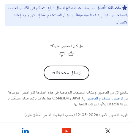
ملاحظة:
كأفضل ممارسة، عند انقطاع اتصال ذراع التحكّم في الألعاب الخاصة
بالمستخدم، عليك إيقاف اللعبة مؤقتًا وسؤال المستخدم عمّا إذا كان يريد إعادة
الاتصال.
هل كان المحتوى مفيدًا؟
إرسال ملاحظات
يخضع كل من المحتوى وعيّنات التعليمات البرمجية في هذه الصفحة للتراخيص الموضحّة
في
ترخيص استخدام المحتوى
. إنّ Java وOpenJDK هما علامتان تجاريتان مسجَّلتان
لشركة Oracle و/أو الشركات التابعة لها.
تاريخ التعديل الأخير: 2026-05-12 (حسب التوقيت العالمي المتفَّق عليه)