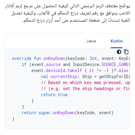
يوضّح مقتطف الرمز البرمجي التالي كيفية الحصول على مرجع لرمز أفاتار
اللاعب يتوافق مع رقم تعريف ذراع التحكّم في الألعاب، وكيفية تعديل
اللعبة استنادًا إلى ضغطة المستخدم على أحد أزرار ذراع التحكّم.
Java
Kotlin
override
fun
onKeyDown
(
keyCode
:
Int
,
event
:
KeyEve
if
(
event
.
source
and
InputDevice
.
SOURCE_GAMEPA
event
.
deviceId
.
takeIf
{
it
!=
-
1
}
?.
also
{
val
currentShip
:
Ship
=
getShipForID
(
d
// Based on which key was pressed, upda
// (e.g. set the ship headings or fire
return
true
}
}
return
super
.
onKeyDown
(
keyCode
,
event
)
}