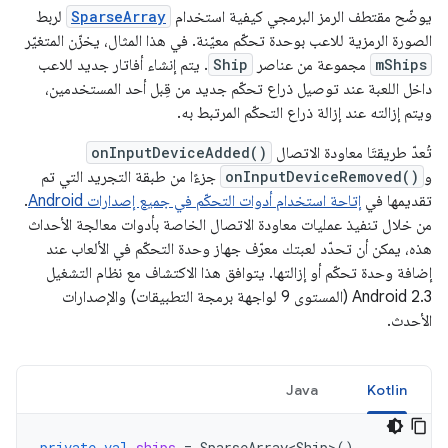
يوضّح مقتطف الرمز البرمجي كيفية استخدام
SparseArray
لربط
الصورة الرمزية للاعب بوحدة تحكّم معيّنة. في هذا المثال، يخزّن المتغيّر
mShips
مجموعة من عناصر
Ship
. يتم إنشاء أفاتار جديد للاعب
داخل اللعبة عند توصيل ذراع تحكّم جديد من قِبل أحد المستخدمين،
ويتم إزالته عند إزالة ذراع التحكّم المرتبط به.
تُعدّ طريقتَا معاودة الاتصال
onInputDeviceAdded()
و
onInputDeviceRemoved()
جزءًا من طبقة التجريد التي تم
تقديمها في
إتاحة استخدام أدوات التحكّم في جميع إصدارات Android
.
من خلال تنفيذ عمليات معاودة الاتصال الخاصة بأدوات معالجة الأحداث
هذه، يمكن أن تحدّد لعبتك معرّف جهاز وحدة التحكّم في الألعاب عند
إضافة وحدة تحكّم أو إزالتها. يتوافق هذا الاكتشاف مع نظام التشغيل
Android 2.3 (المستوى 9 لواجهة برمجة التطبيقات) والإصدارات
الأحدث.
Java
Kotlin
private
val
ships
=
SparseArray<Ship>
()