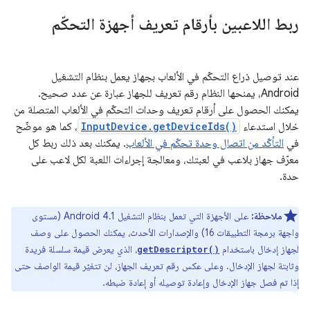
ربط اللاعبين بأرقام تعريف أجهزة التحكّم
عند توصيل ذراع التحكّم في الألعاب بجهاز يعمل بنظام التشغيل
Android، يمنحها النظام رقم تعريف للجهاز عبارة عن عدد صحيح.
يمكنك الحصول على أرقام تعريف وحدات التحكّم في الألعاب المتصلة من
خلال استدعاء
InputDevice.getDeviceIds()
، كما هو موضّح
في
التأكّد من اتصال وحدة تحكّم في الألعاب
. يمكنك بعد ذلك ربط كل
معرّف جهاز بلاعب في لعبتك، ومعالجة إجراءات اللعبة لكل لاعب على
حدة.
ملاحظة:
على الأجهزة التي تعمل بنظام التشغيل Android 4.1 (مستوى
واجهة برمجة التطبيقات 16) والإصدارات الأحدث، يمكنك الحصول على وصف
لجهاز إدخال باستخدام
، الذي يعرض قيمة سلسلة فريدة
getDescriptor()
وثابتة لجهاز الإدخال. وعلى عكس رقم تعريف الجهاز، لن تتغيّر قيمة الواصف حتى
إذا تم فصل جهاز الإدخال وإعادة توصيله أو إعادة ضبطه.