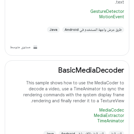
text.
GestureDetector
MotionEvent
طرق عرض واجهة المستخدم في Android
Java
مستوى متوسط
BasicMediaDecoder
This sample shows how to use the MediaCoder to
decode a video, use a TimeAnimator to sync the
rendering commands with the system display frame
rendering and finally render it to a TextureView.
MediaCodec
MediaExtractor
TimeAnimator
الوسائط
الوسائط والكاميرا في Android
Java