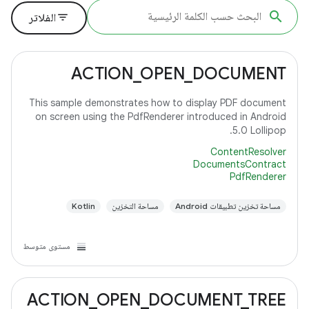
filter_list
الفلاتر
ACTION_OPEN_DOCUMENT
This sample demonstrates how to display PDF document
on screen using the PdfRenderer introduced in Android
5.0 Lollipop.
ContentResolver
DocumentsContract
PdfRenderer
مساحة تخزين تطبيقات Android
مساحة التخزين
Kotlin
مستوى متوسط
ACTION_OPEN_DOCUMENT_TREE