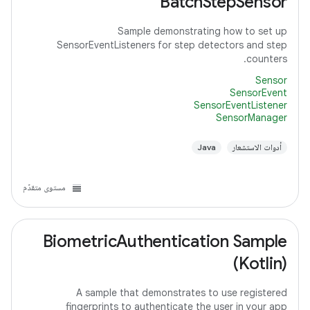
BatchStepSensor
Sample demonstrating how to set up
SensorEventListeners for step detectors and step
counters.
Sensor
SensorEvent
SensorEventListener
SensorManager
أدوات الاستشعار
Java
مستوى متقدّم
BiometricAuthentication Sample
(Kotlin)
A sample that demonstrates to use registered
fingerprints to authenticate the user in your app