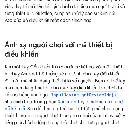
việc duy trì mối liên kết giữa hình đại diện của người chơi và
từng thiết bị điều khiển, cũng như xử lý các sự kiện đầu
vào của bộ điều khiển một cách thích hợp.
Ánh xạ người chơi với mã thiết bị
điều khiển
Khi một tay điều khiển trò chơi được kết nối với một thiết
bị chạy Android, hệ thống sẽ chỉ định cho tay điều khiển
đó một mã nhận dạng thiết bị là số nguyên. Bạn có thể lấy
mã nhận dạng thiết bị cho các tay điều khiển trò chơi đã
kết nối bằng cách gọi
InputDevice.getDeviceIds()
,
như minh hoạ trong phần
Xác minh tay điều khiển trò chơi
đã kết nối
. Sau đó, bạn có thể liên kết từng mã nhận dạng
thiết bị với một người chơi trong trò chơi của mình và xử lý
riêng các hành động trong trò chơi cho từng người chơi.