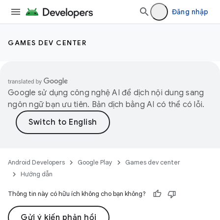
Đăng nhập
GAMES DEV CENTER
Google sử dụng công nghệ AI để dịch nội dung sang
ngôn ngữ bạn ưu tiên. Bản dịch bằng AI có thể có lỗi.
Android Developers
Google Play
Games dev center
Hướng dẫn
Thông tin này có hữu ích không cho bạn không?
Gửi ý kiến phản hồi