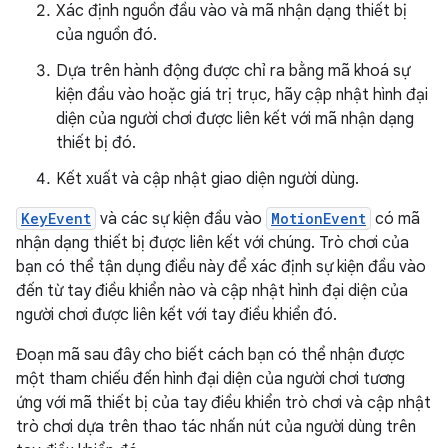
Xác định nguồn đầu vào và mã nhận dạng thiết bị
của nguồn đó.
Dựa trên hành động được chỉ ra bằng mã khoá sự
kiện đầu vào hoặc giá trị trục, hãy cập nhật hình đại
diện của người chơi được liên kết với mã nhận dạng
thiết bị đó.
Kết xuất và cập nhật giao diện người dùng.
KeyEvent
và các sự kiện đầu vào
MotionEvent
có mã
nhận dạng thiết bị được liên kết với chúng. Trò chơi của
bạn có thể tận dụng điều này để xác định sự kiện đầu vào
đến từ tay điều khiển nào và cập nhật hình đại diện của
người chơi được liên kết với tay điều khiển đó.
Đoạn mã sau đây cho biết cách bạn có thể nhận được
một tham chiếu đến hình đại diện của người chơi tương
ứng với mã thiết bị của tay điều khiển trò chơi và cập nhật
trò chơi dựa trên thao tác nhấn nút của người dùng trên