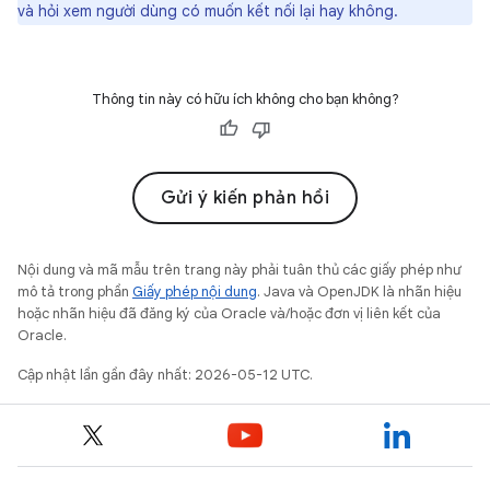
và hỏi xem người dùng có muốn kết nối lại hay không.
Thông tin này có hữu ích không cho bạn không?
Gửi ý kiến phản hồi
Nội dung và mã mẫu trên trang này phải tuân thủ các giấy phép như
mô tả trong phần
Giấy phép nội dung
. Java và OpenJDK là nhãn hiệu
hoặc nhãn hiệu đã đăng ký của Oracle và/hoặc đơn vị liên kết của
Oracle.
Cập nhật lần gần đây nhất: 2026-05-12 UTC.