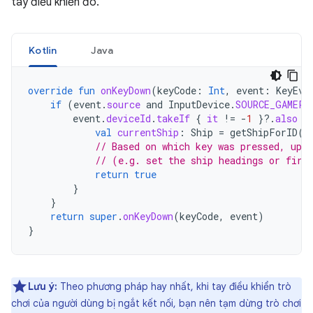
tay điều khiển đó.
Kotlin
Java
override
fun
onKeyDown
(
keyCode
:
Int
,
event
:
KeyEve
if
(
event
.
source
and
InputDevice
.
SOURCE_GAMEPA
event
.
deviceId
.
takeIf
{
it
!=
-
1
}
?.
also
{
val
currentShip
:
Ship
=
getShipForID
(
d
// Based on which key was pressed, upda
// (e.g. set the ship headings or fire
return
true
}
}
return
super
.
onKeyDown
(
keyCode
,
event
)
}
Lưu ý:
Theo phương pháp hay nhất, khi tay điều khiển trò
chơi của người dùng bị ngắt kết nối, bạn nên tạm dừng trò chơi