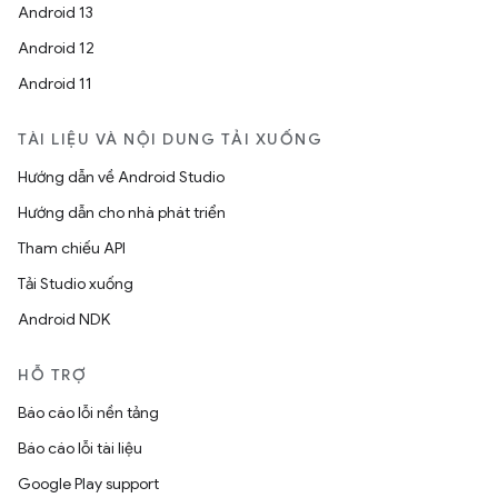
Android 13
Android 12
Android 11
TÀI LIỆU VÀ NỘI DUNG TẢI XUỐNG
Hướng dẫn về Android Studio
Hướng dẫn cho nhà phát triển
Tham chiếu API
Tải Studio xuống
Android NDK
HỖ TRỢ
Báo cáo lỗi nền tảng
Báo cáo lỗi tài liệu
Google Play support