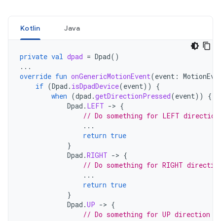
Kotlin
Java
private
val
dpad
=
Dpad
()
...
override
fun
onGenericMotionEvent
(
event
:
MotionEve
if
(
Dpad
.
isDpadDevice
(
event
))
{
when
(
dpad
.
getDirectionPressed
(
event
))
{
Dpad
.
LEFT
-
>
{
// Do something for LEFT direction
...
return
true
}
Dpad
.
RIGHT
-
>
{
// Do something for RIGHT directio
...
return
true
}
Dpad
.
UP
-
>
{
// Do something for UP direction p