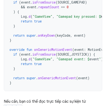
if
(
event
.
isFromSource
(
SOURCE_GAMEPAD
)
      && 
event
.
repeatCount
==
0
)
{
Log
.
d
(
"GameView"
,
"Gamepad key pressed: 
$
ke
return
true
}
return
super
.
onKeyDown
(
keyCode
,
event
)
}
override
fun
onGenericMotionEvent
(
event
:
MotionEve
if
(
event
.
isFromSource
(
SOURCE_JOYSTICK
))
{
Log
.
d
(
"GameView"
,
"Gamepad event: 
$
event
"
)
return
true
}
return
super
.
onGenericMotionEvent
(
event
)
}
Nếu cần, bạn có thể đọc trực tiếp các sự kiện từ