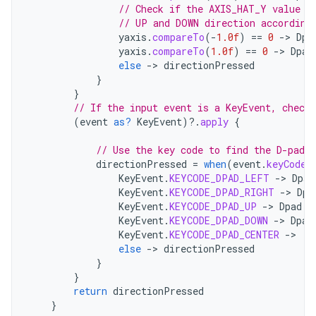
// Check if the AXIS_HAT_Y value i
// UP and DOWN direction according
yaxis
.
compareTo
(
-
1.0f
)
==
0
-
>
Dpa
yaxis
.
compareTo
(
1.0f
)
==
0
-
>
Dpad
else
-
>
directionPressed
}
}
// If the input event is a KeyEvent, check 
(
event
as?
KeyEvent
)
?.
apply
{
// Use the key code to find the D-pad d
directionPressed
=
when
(
event
.
keyCode
)
KeyEvent
.
KEYCODE_DPAD_LEFT
-
>
Dpad
KeyEvent
.
KEYCODE_DPAD_RIGHT
-
>
Dpa
KeyEvent
.
KEYCODE_DPAD_UP
-
>
Dpad
.
U
KeyEvent
.
KEYCODE_DPAD_DOWN
-
>
Dpad
KeyEvent
.
KEYCODE_DPAD_CENTER
-
>
D
else
-
>
directionPressed
}
}
return
directionPressed
}