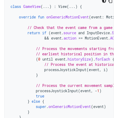
class
GameView
(...)
:
View
(...)
{
override
fun
onGenericMotionEvent
(
event
:
Motio
// Check that the event came from a game c
return
if
(
event
.
source
and
InputDevice
.
SO
                && 
event
.
action
==
MotionEvent
.
ACT
// Process the movements starting from
// earliest historical position in the 
(
0
until
event
.
historySize
).
forEach
{
// Process the event at historical
processJoystickInput
(
event
,
i
)
}
// Process the current movement sample
processJoystickInput
(
event
,
-
1
)
true
}
else
{
super
.
onGenericMotionEvent
(
event
)
}
}