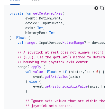
private
fun
getCenteredAxis
(
event
:
MotionEvent
,
device
:
InputDevice
,
axis
:
Int
,
historyPos
:
Int
):
Float
{
val
range
:
InputDevice
.
MotionRange
?
=
device
.
g
// A joystick at rest does not always report a
// (0,0). Use the getFlat() method to determin
// bounding the joystick axis center.
range
?.
apply
{
val
value
:
Float
=
if
(
historyPos
 < 
0
)
{
event
.
getAxisValue
(
axis
)
}
else
{
event
.
getHistoricalAxisValue
(
axis
,
his
}
// Ignore axis values that are within the 
// joystick axis center.