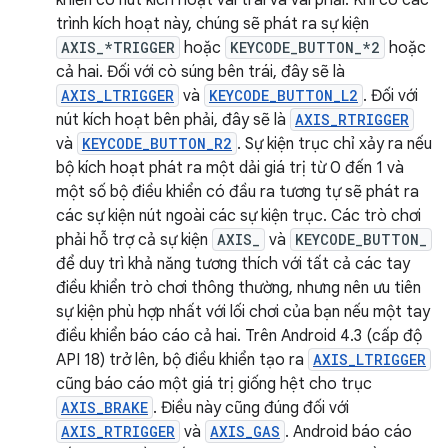
khiển có nút kích hoạt vai trái và vai phải. Khi có các
trình kích hoạt này, chúng sẽ phát ra sự kiện
AXIS_*TRIGGER
hoặc
KEYCODE_BUTTON_*2
hoặc
cả hai. Đối với cò súng bên trái, đây sẽ là
AXIS_LTRIGGER
và
KEYCODE_BUTTON_L2
. Đối với
nút kích hoạt bên phải, đây sẽ là
AXIS_RTRIGGER
và
KEYCODE_BUTTON_R2
. Sự kiện trục chỉ xảy ra nếu
bộ kích hoạt phát ra một dải giá trị từ 0 đến 1 và
một số bộ điều khiển có đầu ra tương tự sẽ phát ra
các sự kiện nút ngoài các sự kiện trục. Các trò chơi
phải hỗ trợ cả sự kiện
AXIS_
và
KEYCODE_BUTTON_
để duy trì khả năng tương thích với tất cả các tay
điều khiển trò chơi thông thường, nhưng nên ưu tiên
sự kiện phù hợp nhất với lối chơi của bạn nếu một tay
điều khiển báo cáo cả hai. Trên Android 4.3 (cấp độ
API 18) trở lên, bộ điều khiển tạo ra
AXIS_LTRIGGER
cũng báo cáo một giá trị giống hệt cho trục
AXIS_BRAKE
. Điều này cũng đúng đối với
AXIS_RTRIGGER
và
AXIS_GAS
. Android báo cáo