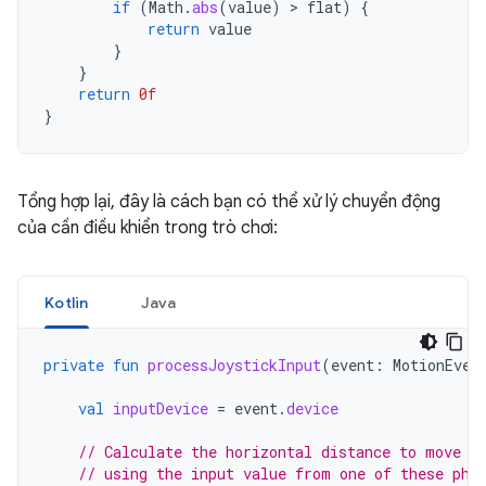
if
(
Math
.
abs
(
value
)
 > 
flat
)
{
return
value
}
}
return
0f
}
Tổng hợp lại, đây là cách bạn có thể xử lý chuyển động
của cần điều khiển trong trò chơi:
Kotlin
Java
private
fun
processJoystickInput
(
event
:
MotionEven
val
inputDevice
=
event
.
device
// Calculate the horizontal distance to move b
// using the input value from one of these phy