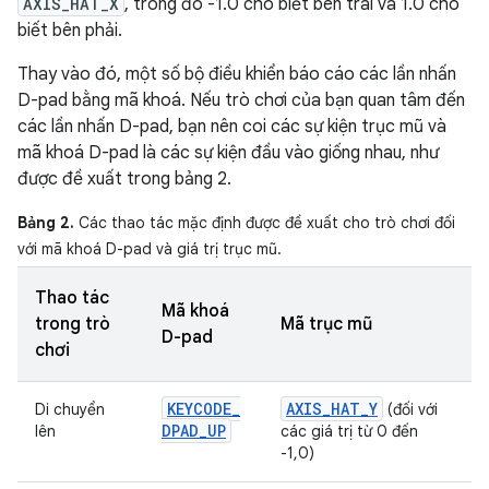
AXIS_HAT_X
, trong đó -1.0 cho biết bên trái và 1.0 cho
biết bên phải.
Thay vào đó, một số bộ điều khiển báo cáo các lần nhấn
D-pad bằng mã khoá. Nếu trò chơi của bạn quan tâm đến
các lần nhấn D-pad, bạn nên coi các sự kiện trục mũ và
mã khoá D-pad là các sự kiện đầu vào giống nhau, như
được đề xuất trong bảng 2.
Bảng 2.
Các thao tác mặc định được đề xuất cho trò chơi đối
với mã khoá D-pad và giá trị trục mũ.
Thao tác
Mã khoá
trong trò
Mã trục mũ
D-pad
chơi
KEYCODE
_
AXIS
_
HAT
_
Y
Di chuyển
(đối với
DPAD
_
UP
lên
các giá trị từ 0 đến
-1,0)