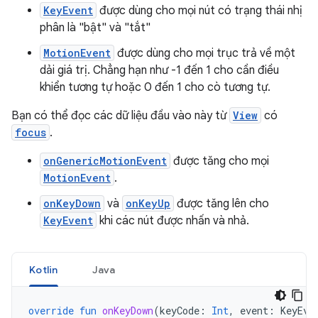
KeyEvent
được dùng cho mọi nút có trạng thái nhị
phân là "bật" và "tắt"
MotionEvent
được dùng cho mọi trục trả về một
dải giá trị. Chẳng hạn như -1 đến 1 cho cần điều
khiển tương tự hoặc 0 đến 1 cho cò tương tự.
Bạn có thể đọc các dữ liệu đầu vào này từ
View
có
focus
.
onGenericMotionEvent
được tăng cho mọi
MotionEvent
.
onKeyDown
và
onKeyUp
được tăng lên cho
KeyEvent
khi các nút được nhấn và nhả.
Kotlin
Java
override
fun
onKeyDown
(
keyCode
:
Int
,
event
:
KeyEve