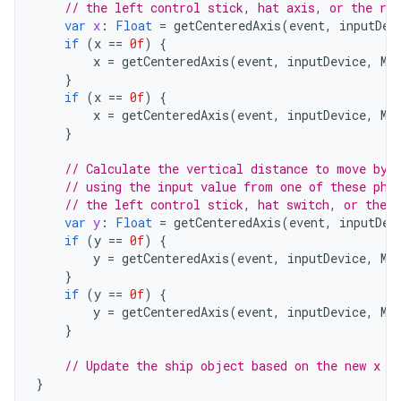
// the left control stick, hat axis, or the rig
var
x
:
Float
=
getCenteredAxis
(
event
,
inputDev
if
(
x
==
0f
)
{
x
=
getCenteredAxis
(
event
,
inputDevice
,
Mo
}
if
(
x
==
0f
)
{
x
=
getCenteredAxis
(
event
,
inputDevice
,
Mo
}
// Calculate the vertical distance to move by
// using the input value from one of these phy
// the left control stick, hat switch, or the r
var
y
:
Float
=
getCenteredAxis
(
event
,
inputDev
if
(
y
==
0f
)
{
y
=
getCenteredAxis
(
event
,
inputDevice
,
Mo
}
if
(
y
==
0f
)
{
y
=
getCenteredAxis
(
event
,
inputDevice
,
Mo
}
// Update the ship object based on the new x a
}