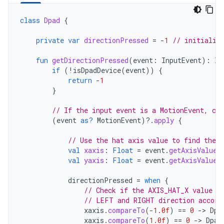
class
Dpad
{
private
var
directionPressed
=
-
1
// initializ
fun
getDirectionPressed
(
event
:
InputEvent
):
In
if
(
!
isDpadDevice
(
event
))
{
return
-
1
}
// If the input event is a MotionEvent, che
(
event
as?
MotionEvent
)
?.
apply
{
// Use the hat axis value to find the D
val
xaxis
:
Float
=
event
.
getAxisValue
(
val
yaxis
:
Float
=
event
.
getAxisValue
(
directionPressed
=
when
{
// Check if the AXIS_HAT_X value i
// LEFT and RIGHT direction accord
xaxis
.
compareTo
(
-
1.0f
)
==
0
-
>
Dpa
xaxis
.
compareTo
(
1.0f
)
==
0
-
>
Dpad