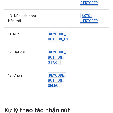
RTRIGGER
AXIS
_
10. Nút kích hoạt
LTRIGGER
bên trái
KEYCODE
_
11. Nút L
BUTTON
_
L1
KEYCODE
_
12. Bắt đầu
BUTTON
_
START
KEYCODE
_
13. Chọn
BUTTON
_
SELECT
Xử lý thao tác nhấn nút