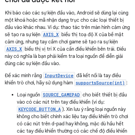
Khi báo cáo các sự kiện đầu vào, Android sẽ dùng lại cùng
một khoá hoặc mã nhận dạng trục cho các loại thiết bị
đầu vào khác nhau. Ví dụ: thao tác trên màn hình cảm ứng
sẽ tạo ra sự kiện
AXIS_X
biểu thị toạ độ X của bề mặt
cảm ứng, nhưng tay cầm chơi game sẽ tạo ra sự kiện
AXIS_X
biểu thị vị trí X của cần điều khiển bên trái. Điều
này có nghĩa là bạn phải kiểm tra loại nguồn để diễn giải
đúng các sự kiện đầu vào.
Để xác minh rằng
InputDevice
đã kết nối là tay điều
khiển trò chơi, hãy sử dụng hàm
supportsSource(int)
:
Loại nguồn
SOURCE_GAMEPAD
cho biết thiết bị đầu
vào có các nút trên tay điều khiển (ví dụ:
KEYCODE_BUTTON_A
). Xin lưu ý rằng loại nguồn này
không cho biết chính xác liệu tay điều khiển trò chơi
có các nút trên d-pad hay không, mặc dù hầu hết
các tay điều khiển thường có các chế độ điều khiển