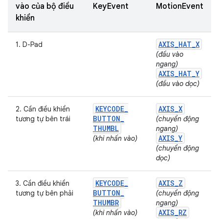
vào của bộ điều
KeyEvent
MotionEvent
khiển
AXIS
_
HAT
_
X
1. D-Pad
(đầu vào
ngang)
AXIS
_
HAT
_
Y
(đầu vào dọc)
KEYCODE
_
AXIS
_
X
2. Cần điều khiển
BUTTON
_
tương tự bên trái
(chuyển động
THUMBL
ngang)
AXIS
_
Y
(khi nhấn vào)
(chuyển động
dọc)
KEYCODE
_
AXIS
_
Z
3. Cần điều khiển
BUTTON
_
tương tự bên phải
(chuyển động
THUMBR
ngang)
AXIS
_
RZ
(khi nhấn vào)