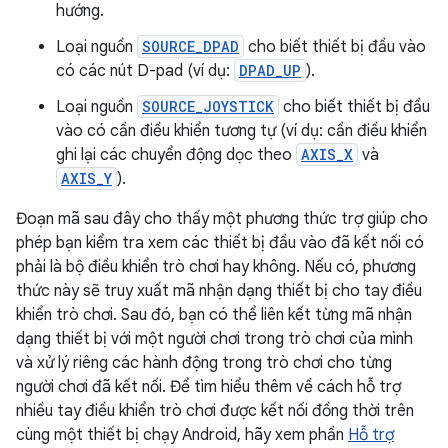
hướng.
Loại nguồn
SOURCE_DPAD
cho biết thiết bị đầu vào
có các nút D-pad (ví dụ:
DPAD_UP
).
Loại nguồn
SOURCE_JOYSTICK
cho biết thiết bị đầu
vào có cần điều khiển tương tự (ví dụ: cần điều khiển
ghi lại các chuyển động dọc theo
AXIS_X
và
AXIS_Y
).
Đoạn mã sau đây cho thấy một phương thức trợ giúp cho
phép bạn kiểm tra xem các thiết bị đầu vào đã kết nối có
phải là bộ điều khiển trò chơi hay không. Nếu có, phương
thức này sẽ truy xuất mã nhận dạng thiết bị cho tay điều
khiển trò chơi. Sau đó, bạn có thể liên kết từng mã nhận
dạng thiết bị với một người chơi trong trò chơi của mình
và xử lý riêng các hành động trong trò chơi cho từng
người chơi đã kết nối. Để tìm hiểu thêm về cách hỗ trợ
nhiều tay điều khiển trò chơi được kết nối đồng thời trên
cùng một thiết bị chạy Android, hãy xem phần
Hỗ trợ