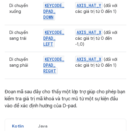
KEYCODE
_
AXIS
_
HAT
_
Y
Di chuyển
(đối với
DPAD
_
xuống
các giá trị từ 0 đến 1)
DOWN
KEYCODE
_
AXIS
_
HAT
_
X
Di chuyển
(đối với
DPAD
_
sang trái
các giá trị từ 0 đến
LEFT
-1,0)
KEYCODE
_
AXIS
_
HAT
_
X
Di chuyển
(đối với
DPAD
_
sang phải
các giá trị từ 0 đến 1)
RIGHT
Đoạn mã sau đây cho thấy một lớp trợ giúp cho phép bạn
kiểm tra giá trị mã khoá và trục mũ từ một sự kiện đầu
vào để xác định hướng của D-pad.
Kotlin
Java