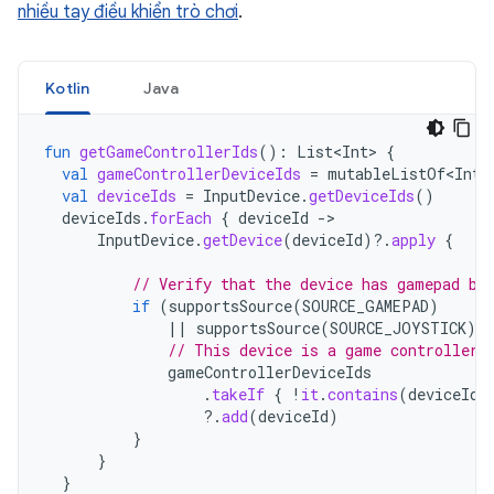
nhiều tay điều khiển trò chơi
.
Kotlin
Java
fun
getGameControllerIds
():
List<Int>
{
val
gameControllerDeviceIds
=
mutableListOf<Int>
val
deviceIds
=
InputDevice
.
getDeviceIds
()
deviceIds
.
forEach
{
deviceId
-
InputDevice
.
getDevice
(
deviceId
)
?.
apply
{
// Verify that the device has gamepad bu
if
(
supportsSource
(
SOURCE_GAMEPAD
)
||
supportsSource
(
SOURCE_JOYSTICK
))
// This device is a game controller.
gameControllerDeviceIds
.
takeIf
{
!
it
.
contains
(
deviceId
)
?.
add
(
deviceId
)
}
}
}