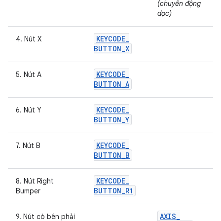
(chuyển động
dọc)
KEYCODE
_
4. Nút X
BUTTON
_
X
KEYCODE
_
5. Nút A
BUTTON
_
A
KEYCODE
_
6. Nút Y
BUTTON
_
Y
KEYCODE
_
7. Nút B
BUTTON
_
B
KEYCODE
_
8. Nút Right
BUTTON
_
R1
Bumper
AXIS
_
9. Nút cò bên phải