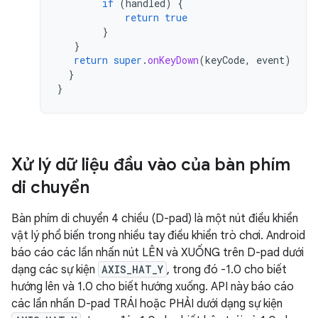
if
(
handled
)
{
return
true
}
}
return
super
.
onKeyDown
(
keyCode
,
event
)
}
}
Xử lý dữ liệu đầu vào của bàn phím
di chuyển
Bàn phím di chuyển 4 chiều (D-pad) là một nút điều khiển
vật lý phổ biến trong nhiều tay điều khiển trò chơi. Android
báo cáo các lần nhấn nút LÊN và XUỐNG trên D-pad dưới
dạng các sự kiện
AXIS_HAT_Y
, trong đó -1.0 cho biết
hướng lên và 1.0 cho biết hướng xuống. API này báo cáo
các lần nhấn D-pad TRÁI hoặc PHẢI dưới dạng sự kiện