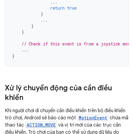
...
return
true
}
...
}
}
// Check if this event is from a joystick move
...
}
Xử lý chuyển động của cần điều
khiển
Khi người chơi di chuyển cần điều khiển trên bộ điều khiển
trò chơi, Android sẽ báo cáo một
MotionEvent
chứa mã
thao tác
ACTION_MOVE
và vị trí mới của các trục cần
điều khiển. Trò chơi của bạn có thể sử dụng dữ liệu do