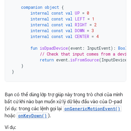
companion
object
{
internal
const
val
UP
=
0
internal
const
val
LEFT
=
1
internal
const
val
RIGHT
=
2
internal
const
val
DOWN
=
3
internal
const
val
CENTER
=
4
fun
isDpadDevice
(
event
:
InputEvent
):
Boole
// Check that input comes from a devic
return
event
.
isFromSource
(
InputDevice
.
}
}
Bạn có thể dùng lớp trợ giúp này trong trò chơi của mình
bất cứ khi nào bạn muốn xử lý dữ liệu đầu vào của D-pad
(ví dụ: trong các lệnh gọi lại
onGenericMotionEvent()
hoặc
onKeyDown()
).
Ví dụ: