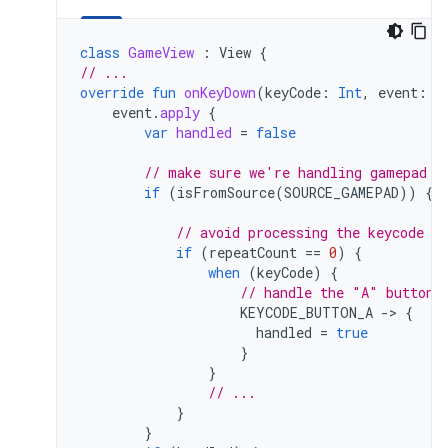
class
GameView
:
View
{
// ...
override
fun
onKeyDown
(
keyCode
:
Int
,
event
:
K
event
.
apply
{
var
handled
=
false
// make sure we're handling gamepad e
if
(
isFromSource
(
SOURCE_GAMEPAD
))
{
// avoid processing the keycode re
if
(
repeatCount
==
0
)
{
when
(
keyCode
)
{
// handle the "A" button
KEYCODE_BUTTON_A
-
>
{
handled
=
true
}
}
// ...
}
}