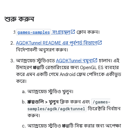
শুরু করুন
games-samples
সংগ্রহস্থল
ক্লোন করুন।
AGDKTunnel README এর পূর্বশর্ত বিভাগে
নির্দেশাবলী অনুসরণ করুন।
অ্যান্ড্রয়েড স্টুডিওতে
AGDKTunnel নমুনা
চালান। এই
উদাহরণ প্রকল্পটি রেন্ডারিংয়ের জন্য OpenGL ES ব্যবহার
করে এমন একটি গেমে Android ফ্রেম পেসিংকে একীভূত
করে।
অ্যান্ড্রয়েড স্টুডিও খুলুন।
প্রকল্পগুলি > খুলুন
ক্লিক করুন এবং
/games-
samples/agdk/agdktunnel
ডিরেক্টরি নির্বাচন
করুন।
অ্যান্ড্রয়েড স্টুডিও প্রকল্পটি সিঙ্ক করার জন্য অপেক্ষা