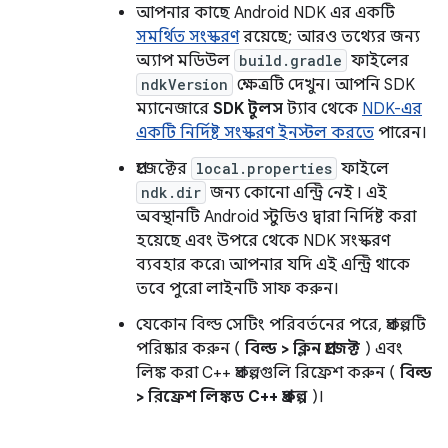
আপনার কাছে Android NDK এর একটি
সমর্থিত সংস্করণ
রয়েছে; আরও তথ্যের জন্য
অ্যাপ মডিউল
build.gradle
ফাইলের
ndkVersion
ক্ষেত্রটি দেখুন। আপনি SDK
ম্যানেজারে
SDK টুলস
ট্যাব থেকে
NDK-এর
একটি নির্দিষ্ট সংস্করণ ইনস্টল করতে
পারেন।
প্রজেক্টের
local.properties
ফাইলে
ndk.dir
জন্য কোনো এন্ট্রি
নেই
। এই
অবস্থানটি Android স্টুডিও দ্বারা নির্দিষ্ট করা
হয়েছে এবং উপরে থেকে NDK সংস্করণ
ব্যবহার করে৷ আপনার যদি এই এন্ট্রি থাকে
তবে পুরো লাইনটি সাফ করুন।
যেকোন বিল্ড সেটিং পরিবর্তনের পরে, প্রকল্পটি
পরিষ্কার করুন (
বিল্ড > ক্লিন প্রজেক্ট
) এবং
লিঙ্ক করা C++ প্রকল্পগুলি রিফ্রেশ করুন (
বিল্ড
> রিফ্রেশ লিঙ্কড C++ প্রকল্প
)।