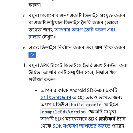
করুন।
নমুনা চালানোর জন্য একটি ডিভাইস সংযুক্ত করুন
বা একটি ভার্চুয়াল ডিভাইস তৈরি করুন (আরো
তথ্যের জন্য,
আপনার অ্যাপ তৈরি করুন এবং
চালান
দেখুন)।
লক্ষ্য ডিভাইস নির্বাচন করুন এবং
রান
ক্লিক করুন
.
নমুনা APK টার্গেট ডিভাইসে তৈরি এবং ইনস্টল করা
উচিত। আপনি ত্রুটি সম্মুখীন হলে, নিম্নলিখিত
পরীক্ষা করুন:
আপনার কাছে Android SDK-এর একটি
সমর্থিত সংস্করণ
আছে; আরও তথ্যের জন্য
অ্যাপ মডিউল
build.gradle
ফাইলে
compileSdkVersion
ক্ষেত্রটি দেখুন।
আপনি SDK ম্যানেজারে
SDK প্ল্যাটফর্ম
ট্যাব
থেকে
SDK সংস্করণ আপডেট করতে
পারেন৷