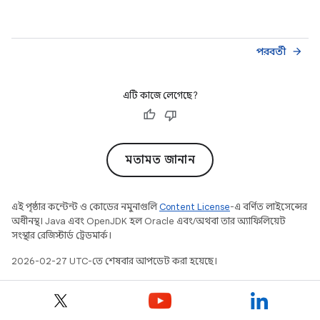
পরবর্তী
arrow_forward
এটি কাজে লেগেছে?
মতামত জানান
এই পৃষ্ঠার কন্টেন্ট ও কোডের নমুনাগুলি
Content License
-এ বর্ণিত লাইসেন্সের
অধীনস্থ। Java এবং OpenJDK হল Oracle এবং/অথবা তার অ্যাফিলিয়েট
সংস্থার রেজিস্টার্ড ট্রেডমার্ক।
2026-02-27 UTC-তে শেষবার আপডেট করা হয়েছে।