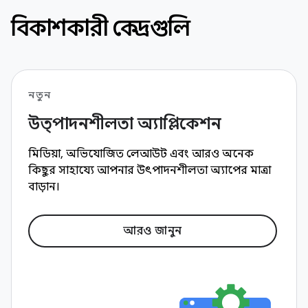
বিকাশকারী কেন্দ্রগুলি
নতুন
উত্পাদনশীলতা অ্যাপ্লিকেশন
মিডিয়া, অভিযোজিত লেআউট এবং আরও অনেক
কিছুর সাহায্যে আপনার উৎপাদনশীলতা অ্যাপের মাত্রা
বাড়ান।
আরও জানুন