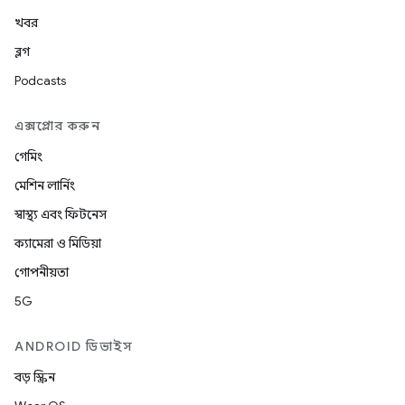
খবর
ব্লগ
Podcasts
এক্সপ্লোর করুন
গেমিং
মেশিন লার্নিং
স্বাস্থ্য এবং ফিটনেস
ক্যামেরা ও মিডিয়া
গোপনীয়তা
5G
ANDROID ডিভাইস
বড় স্ক্রিন