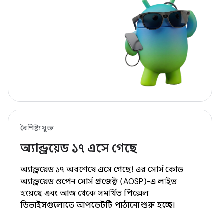
বৈশিষ্ট্যযুক্ত
অ্যান্ড্রয়েড ১৭ এসে গেছে
অ্যান্ড্রয়েড ১৭ অবশেষে এসে গেছে! এর সোর্স কোড
অ্যান্ড্রয়েড ওপেন সোর্স প্রজেক্ট (AOSP)-এ লাইভ
হয়েছে এবং আজ থেকে সমর্থিত পিক্সেল
ডিভাইসগুলোতে আপডেটটি পাঠানো শুরু হচ্ছে।