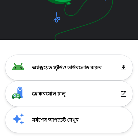
get_app
অ্যান্ড্রয়েড স্টুডিও ডাউনলোড করুন
launch
প্লে কনসোল চালু
সর্বশেষ আপডেট দেখুন