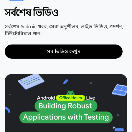
সর্বশেষ ভিডিও
সর্বশেষ Android খবর, সেরা অনুশীলন, লাইভ ভিডিও, প্রদর্শন,
টিউটোরিয়াল পান।
সব ভিডিও দেখুন