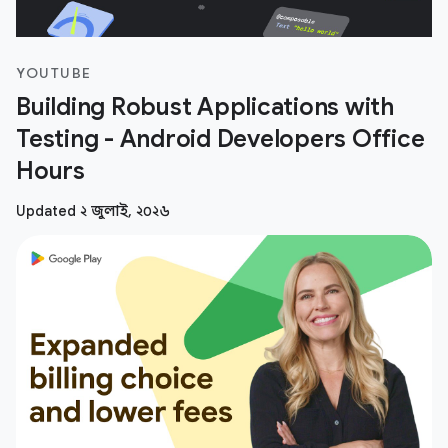
YOUTUBE
Building Robust Applications with
Testing - Android Developers Office
Hours
Updated ২ জুলাই, ২০২৬