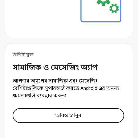
বৈশিষ্ট্যযুক্ত
সামাজিক ও মেসেজিং অ্যাপ
আপনার অ্যাপের সামাজিক এবং মেসেজিং
বৈশিষ্ট্যগুলিকে সুপারচার্জ করতে Android এর অনন্য
ক্ষমতাগুলি ব্যবহার করুন৷
আরও জানুন