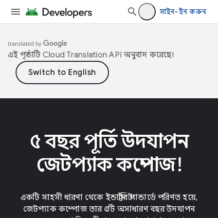
সাইন-ইন করুন
এই পৃষ্ঠাটি
Cloud Translation API
অনুবাদ করেছে।
৫ বছর পূর্তি উদযাপন
জেটপ্যাক কম্পোজ!
একটি সাহসী ধারণা থেকে ইন্ডাস্ট্রির স্ট্যান্ডার্ডে পরিণত হয়ে,
জেটপ্যাক কম্পোজ তার ৫টি অসাধারণ বছর উদযাপন