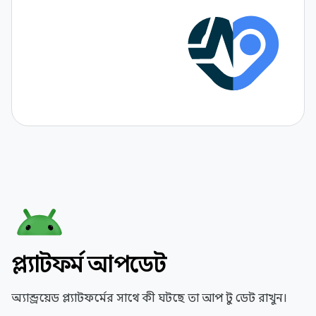
প্ল্যাটফর্ম আপডেট
অ্যান্ড্রয়েড প্ল্যাটফর্মের সাথে কী ঘটছে তা আপ টু ডেট রাখুন।