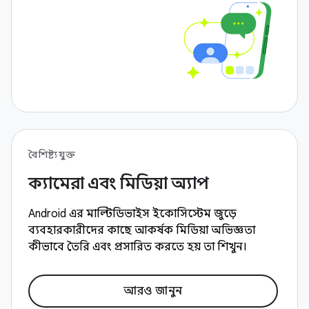
বৈশিষ্ট্যযুক্ত
ক্যামেরা এবং মিডিয়া অ্যাপ
Android এর মাল্টিডিভাইস ইকোসিস্টেম জুড়ে
ব্যবহারকারীদের কাছে আকর্ষক মিডিয়া অভিজ্ঞতা
কীভাবে তৈরি এবং প্রসারিত করতে হয় তা শিখুন।
আরও জানুন