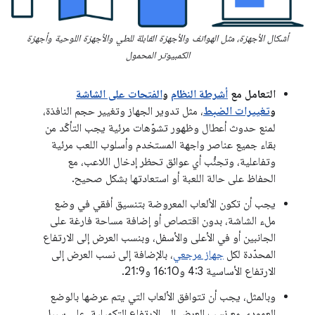
أشكال الأجهزة، مثل الهواتف والأجهزة القابلة للطي والأجهزة اللوحية وأجهزة
الكمبيوتر المحمول
التعامل مع
أشرطة النظام
و
الفتحات على الشاشة
و
تغييرات الضبط
، مثل تدوير الجهاز وتغيير حجم النافذة،
لمنع حدوث أعطال وظهور تشوّهات مرئية يجب التأكّد من
بقاء جميع عناصر واجهة المستخدم وأسلوب اللعب مرئية
وتفاعلية، وتجنُّب أي عوائق تحظر إدخال اللاعب، مع
الحفاظ على حالة اللعبة أو استعادتها بشكل صحيح.
يجب أن تكون الألعاب المعروضة بتنسيق أفقي في وضع
ملء الشاشة، بدون اقتصاص أو إضافة مساحة فارغة على
الجانبين أو في الأعلى والأسفل، وبنسب العرض إلى الارتفاع
المحدّدة لكل
جهاز مرجعي
، بالإضافة إلى نسب العرض إلى
الارتفاع الأساسية 4:3 و16:10 و21:9.
وبالمثل، يجب أن تتوافق الألعاب التي يتم عرضها بالوضع
العمودي مع نِسب العرض إلى الارتفاع التكميلية. على سبيل