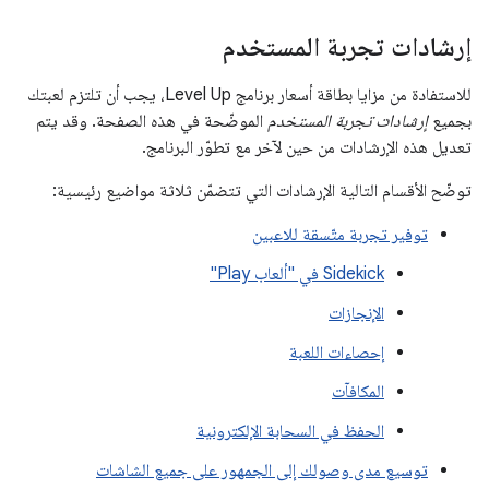
إرشادات تجربة المستخدم
للاستفادة من مزايا بطاقة أسعار برنامج Level Up، يجب أن تلتزم لعبتك
بجميع
إرشادات تجربة المستخدم
الموضّحة في هذه الصفحة. وقد يتم
تعديل هذه الإرشادات من حين لآخر مع تطوّر البرنامج.
توضّح الأقسام التالية الإرشادات التي تتضمّن ثلاثة مواضيع رئيسية:
توفير تجربة متّسقة للاعبين
‫Sidekick في "ألعاب Play"
الإنجازات
إحصاءات اللعبة
المكافآت
الحفظ في السحابة الإلكترونية
توسيع مدى وصولك إلى الجمهور على جميع الشاشات