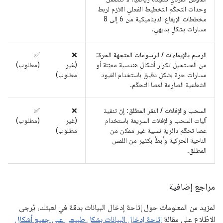
وحدات التحكّم التخطيط الفعلي اللازم لربط
مخططات الإيقاع الديناميكية من 6 إلى 8
مسارات بشكلٍ بديهي.
الرسم بالإيماءات / الرسومات المتجهة الحرة
:
‫❌
‫✅
من المستحيل تكرار أشكال هندسية معيّنة أو
(غير
(مطلوب)
مسارات حرة بشكل دقيق باستخدام القيود
مطلوب)
الشعاعية الصارمة لعصا التحكّم.
السحب والإفلات / النقر المطلق
: إنّ تنفيذ
‫❌
‫✅
آليات السحب والإفلات السريعة باستخدام
(غير
(مطلوب)
عصا تحكّم دائرية نسبية غير ممكن من
مطلوب)
الناحية الحركية وأبطأ بكثير من اللمس
المطلق.
مراجع إضافية
لمزيد من المعلومات حول إتاحة إدخال البيانات بدقة في لعبتك، يُرجى
الاطّلاع على مقالة
إتاحة إدخال البيانات بشكل طبيعي على جميع أشكال