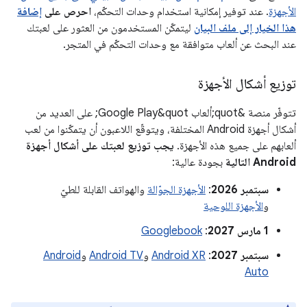
الأجهزة
. عند توفير إمكانية استخدام وحدات التحكّم،
احرص على
إضافة
هذا الخيار إلى ملف البيان
ليتمكّن المستخدمون من العثور على لعبتك
عند البحث عن ألعاب متوافقة مع وحدات التحكّم في المتجر.
توزيع أشكال الأجهزة
تتوفّر منصة &quot;ألعاب Google Play&quot; على العديد من
أشكال أجهزة Android المختلفة، ويتوقّع اللاعبون أن يتمكّنوا من لعب
ألعابهم على جميع هذه الأجهزة.
يجب توزيع لعبتك على أشكال أجهزة
Android التالية
بجودة عالية:
سبتمبر 2026
:
الأجهزة الجوّالة
والهواتف القابلة للطيّ
و
الأجهزة اللوحية
‫1 مارس 2027
:
Googlebook
سبتمبر 2027
:
Android XR
و
Android TV
و
Android
Auto