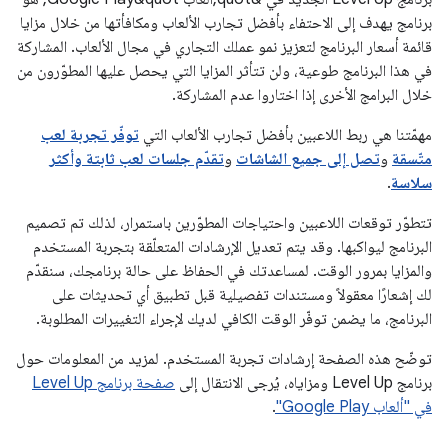
برنامج يهدف إلى الاحتفاء بأفضل تجارب الألعاب ومكافأتها من خلال مزايا
قائمة أسعار البرنامج لتعزيز نمو عملك التجاري في مجال الألعاب. المشاركة
في هذا البرنامج طوعية، ولن تتأثر المزايا التي يحصل عليها المطوّرون من
خلال البرامج الأخرى إذا اختاروا عدم المشاركة.
مهمّتنا هي ربط اللاعبين بأفضل تجارب الألعاب التي
توفّر تجربة لعب
متّسقة
و
تصل إلى جميع الشاشات
و
تقدّم جلسات لعب ثابتة وأكثر
سلاسة
.
تتطوّر توقعات اللاعبين واحتياجات المطوّرين باستمرار، لذلك تم تصميم
البرنامج ليواكبها. وقد يتم تعديل الإرشادات المتعلّقة بتجربة المستخدم
والمزايا بمرور الوقت. لمساعدتك في الحفاظ على حالة برنامجك، سنقدّم
لك إشعارًا معقولاً ومستندات تفصيلية قبل تطبيق أي تحديثات على
البرنامج، ما يضمن توفّر الوقت الكافي لديك لإجراء التغييرات المطلوبة.
توضّح هذه الصفحة إرشادات تجربة المستخدم. لمزيد من المعلومات حول
برنامج Level Up ومزاياه، يُرجى الانتقال إلى
صفحة برنامج Level Up
في "ألعاب Google Play"
.