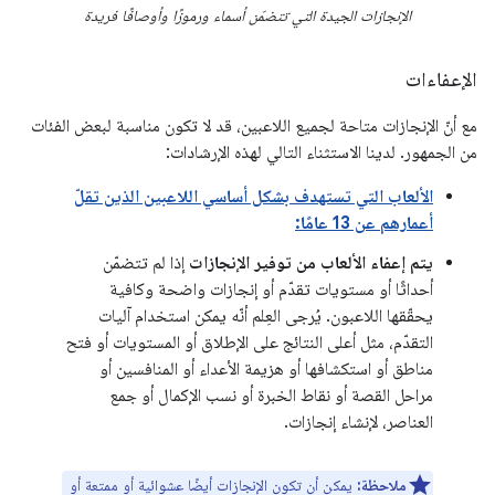
الإنجازات الجيدة التي تتضمّن أسماء ورموزًا وأوصافًا فريدة
الإعفاءات
مع أنّ الإنجازات متاحة لجميع اللاعبين، قد لا تكون مناسبة لبعض الفئات
من الجمهور. لدينا الاستثناء التالي لهذه الإرشادات:
الألعاب التي تستهدف بشكل أساسي اللاعبين الذين تقلّ
أعمارهم عن 13 عامًا:
يتم إعفاء الألعاب من توفير الإنجازات
إذا لم تتضمّن
أحداثًا أو مستويات تقدّم أو إنجازات واضحة وكافية
يحقّقها اللاعبون. يُرجى العِلم أنّه يمكن استخدام آليات
التقدّم، مثل أعلى النتائج على الإطلاق أو المستويات أو فتح
مناطق أو استكشافها أو هزيمة الأعداء أو المنافسين أو
مراحل القصة أو نقاط الخبرة أو نسب الإكمال أو جمع
العناصر، لإنشاء إنجازات.
ملاحظة:
يمكن أن تكون الإنجازات أيضًا عشوائية أو ممتعة أو