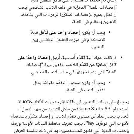
"إحصاءات اللعبة" المخزَّنة في ملف اللاعب الشخصي يجب
أن تمثّل جميع الإحصاءات المتكرّرة الإجراءات التي يتّخذها
اللاعبون بانتظام في اللعبة.
يجب أن يكون
إحصاء واحد على الأقل
قابلاً
للاستخدام في ميزات التفاعل التنافسي بين
اللاعبين.
إذا كانت لديك آلية تقدّم أساسية، أرسِل
إحصاءً واحدًا على
الأقل إضافيًا عن تقدّم اللاعب
لتفعيل ميزة "إحصاءات
اللعبة" التي يتم تخزينها في ملف اللاعب الشخصي.
يجب أن يكون مستوى التقدّم مقياسًا يمثّل
تقدّم اللاعب في اللعبة.
يجب إرسال بيانات اللاعبين في &quot;إحصاءات الألعاب&quot;
باستخدام Game Stats API من خلال التنفيذ من جهة العميل أو
الخادم. يجب إعداد كل مستوى تقدّم للاعب أو إحصاء متكرّر باستخدام
الأدوات التي توفّرها Play. يجب تعريف مخطط البيانات الأولية وربطه
بإحصاءات اللعبة التي تظهر للمستخدمين، بما في ذلك سلسلة العرض