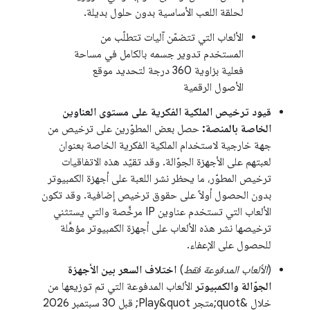
لحلقة اللعب الأساسية بدون حلول بديلة.
الألعاب التي تتضمّن آليات تتطلّب من
المستخدم تدوير جسمه بالكامل في مساحة
فعلية بزاوية 360 درجة لتحديد موقع
الأصول الرقمية
قيود ترخيص الملكية الفكرية على مستوى العناوين
الخاصة بالمنصة:
حصل بعض المطوّرين على ترخيص من
جهة خارجية لاستخدام الملكية الفكرية الخاصة بعنوان
لعبتهم على الأجهزة الجوّالة. وقد تقيّد هذه الاتفاقيات
ترخيص المطوّر، ما يحظر نشر اللعبة على أجهزة الكمبيوتر
بدون الحصول أولاً على حقوق ترخيص إضافية. وقد تكون
الألعاب التي تستخدم عناوين IP مرخَّصة والتي يستثني
ترخيصها نشر هذه الألعاب على أجهزة الكمبيوتر مؤهَّلة
للحصول على الإعفاء.
(
الألعاب المدفوعة فقط
)
اختلاف السعر بين الأجهزة
الجوّالة والكمبيوتر
الألعاب المدفوعة التي تم توزيعها من
خلال &quot;متجر Play&quot; قبل 30 سبتمبر 2026