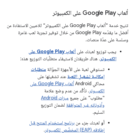
ألعاب Google Play على الكمبيوتر
تتيح خدمة "ألعاب Google Play على الكمبيوتر" للاعبين الاستفادة من
أفضل ما يقدّمه Google Play من خلال توفير تجربة لعب غامرة
وسلسة على عدّة منصات.
يجب توزيع لعبتك على
ألعاب Google Play على
الكمبيوتر
. هناك طريقتان لاستيفاء متطلّبات التوزيع هذه:
تستوفي لعبة على الأجهزة الجوّالة
متطلبات
إمكانية تشغيل اللعبة
عند تشغيلها على
محاكي Android
ألعاب Google Play على
الكمبيوتر
. تأكَّد من عدم وضع علامة
"مطلوب" على جميع
ميزات Android
وأذوناته غير المتوافقة
لضمان التوزيع
السليم.
أو
لعبتك جزء من
برنامج استخدام المنتج قبل
إطلاقه (EAP) المخصَّص للكمبيوتر
.