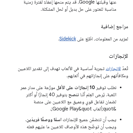
عنها وقبلتها Google، قد يتم منحها إعفاءً لفترة زمنية
مناسبة للعثور على حل بديل أو لحل المشكلة.
مراجع إضافية
لمزيد من المعلومات، اطّلِع على
Sidekick
.
الإنجازات
تُعدّ
الإنجازات
تجربة أساسية في الألعاب تهدف إلى تقدير اللاعبين
ومكافأتهم على إنجازاتهم في ألعابهم.
نطلب توفير
10 إنجازات على الأقل
موزّعة على مدار عمر
اللعبة. يُرجى العِلم أنّنا
ننصح
بتوفير 40 إنجازًا أو أكثر
لضمان تفاعل قوي وعميق مع اللاعبين على منصة
&quot;ألعاب Google Play&quot;.
يجب أن تتضمّن جميع الإنجازات
اسمًا ووصفًا فريدَين
.
ويجب أن توضّح هذه الأوصاف للاعبين ما عليهم فعله