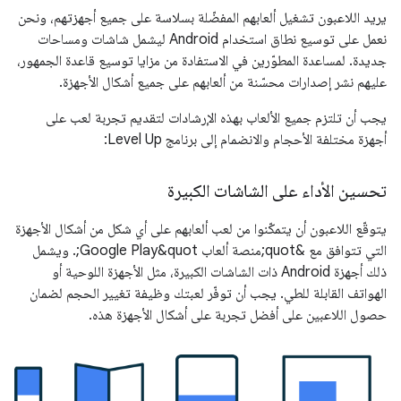
يريد اللاعبون تشغيل ألعابهم المفضّلة بسلاسة على جميع أجهزتهم، ونحن
نعمل على توسيع نطاق استخدام Android ليشمل شاشات ومساحات
جديدة. لمساعدة المطوّرين في الاستفادة من مزايا توسيع قاعدة الجمهور،
عليهم نشر إصدارات محسّنة من ألعابهم على جميع أشكال الأجهزة.
يجب أن تلتزم جميع الألعاب بهذه الإرشادات لتقديم تجربة لعب على
أجهزة مختلفة الأحجام والانضمام إلى برنامج Level Up:
تحسين الأداء على الشاشات الكبيرة
يتوقّع اللاعبون أن يتمكّنوا من لعب ألعابهم على أي شكل من أشكال الأجهزة
التي تتوافق مع &quot;منصة ألعاب Google Play&quot;. ويشمل
ذلك أجهزة Android ذات الشاشات الكبيرة، مثل الأجهزة اللوحية أو
الهواتف القابلة للطي. يجب أن توفّر لعبتك وظيفة تغيير الحجم لضمان
حصول اللاعبين على أفضل تجربة على أشكال الأجهزة هذه.