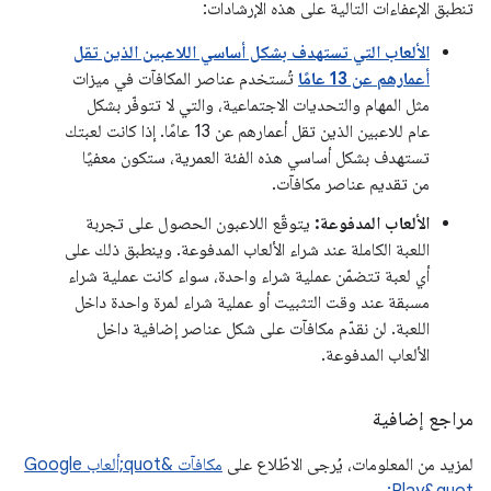
تنطبق الإعفاءات التالية على هذه الإرشادات:
الألعاب التي تستهدف بشكل أساسي اللاعبين الذين تقل
أعمارهم عن 13 عامًا
تُستخدم عناصر المكافآت في ميزات
مثل المهام والتحديات الاجتماعية، والتي لا تتوفّر بشكل
عام للاعبين الذين تقل أعمارهم عن 13 عامًا. إذا كانت لعبتك
تستهدف بشكل أساسي هذه الفئة العمرية، ستكون معفيًا
من تقديم عناصر مكافآت.
الألعاب المدفوعة:
يتوقّع اللاعبون الحصول على تجربة
اللعبة الكاملة عند شراء الألعاب المدفوعة. وينطبق ذلك على
أي لعبة تتضمّن عملية شراء واحدة، سواء كانت عملية شراء
مسبقة عند وقت التثبيت أو عملية شراء لمرة واحدة داخل
اللعبة. لن نقدّم مكافآت على شكل عناصر إضافية داخل
الألعاب المدفوعة.
مراجع إضافية
لمزيد من المعلومات، يُرجى الاطّلاع على
مكافآت &quot;ألعاب Google
.
Play&quot;