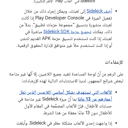
‫Sidekick في "ألعاب Play" (انقر للتكبير).
أضِف Sidekick
إلى لعبتك. ويمكن إجراء ذلك من خلال
تفعيل الميزة في Play Developer Console إذا كانت
لعبتك منشورة بتنسيق "مجموعة حزمات تطبيق". بدلاً من
ذلك، يمكنك
تجميع حزمة Sidekick SDK
مباشرةً في
لعبتك إذا كنت تستخدم تنسيق حزمة APK القديم للنشر،
أو إذا كنت تستخدم حلاً غير متوافق لإدارة الحقوق الرقمية.
الإعفاءات
على الرغم من أنّ لوحة المساعدة تفيد جميع اللاعبين، إلا أنّها غير متاحة
لبعض شرائح الجمهور. لدينا الاستثناءات التالية لهذه الإرشادات:
الألعاب التي تستهدف بشكل أساسي اللاعبين الذين تقل
أعمارهم عن 13 عامًا
بما أنّ ميزة Sidekick غير متاحة في
حسابات الأطفال، فإنّ الألعاب المصمَّمة في المقام الأول
للأطفال دون 13 عامًا معفاة من هذا الشرط.
إذا واجهت إحدى الألعاب مشكلة حظر في Sidekick، وأبلغت