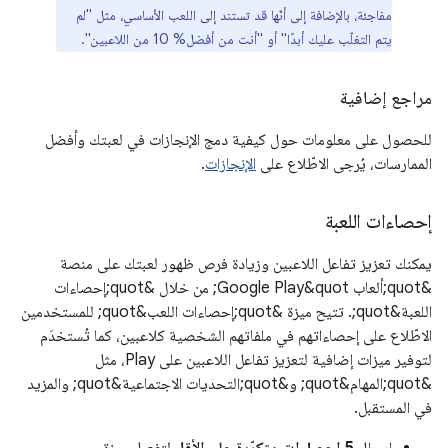
مفاجئة، بالإضافة إلى أنّها قد تستند إلى اللعب الأساسي، مثل "لم
يتم التغلّب عليك أبدًا" أو "أنت من أفضل% 10 من اللاعبين".
مراجع إضافية
للحصول على معلومات حول كيفية دمج الإنجازات في لعبتك وأفضل
الممارسات، يُرجى الاطّلاع على
الإنجازات
.
إحصاءات اللعبة
يمكنك تعزيز تفاعل اللاعبين وزيادة فرص ظهور لعبتك على منصة
&quot;ألعاب Google Play&quot; من خلال &quot;إحصاءات
اللعبة&quot;. تتيح ميزة &quot;إحصاءات اللعب&quot; للمستخدمين
الاطّلاع على إحصاءاتهم في ملفاتهم الشخصية كلاعبين، كما تُستخدَم
لتوفير ميزات إضافية لتعزيز تفاعل اللاعبين على Play، مثل
&quot;المهام&quot; و&quot;التحديات الاجتماعية&quot; والمزيد
في المستقبل.
إرسال
5 إحصاءات متكرّرة على الأقل
لتفعيل ميزة