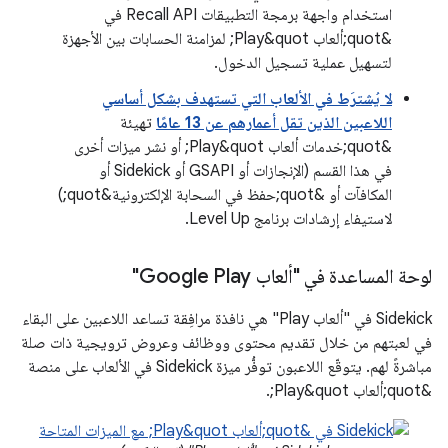
استخدام واجهة برمجة التطبيقات Recall API في
&quot;ألعاب Play&quot; لمزامنة الحسابات بين الأجهزة
لتسهيل عملية تسجيل الدخول.
لا يُشترَط في الألعاب التي تستهدف بشكل أساسي
اللاعبين الذين تقل أعمارهم عن 13 عامًا
تهيئة
&quot;خدمات ألعاب Play&quot; أو نشر ميزات أخرى
في هذا القسم (الإنجازات أو GSAPI أو Sidekick أو
المكافآت أو &quot;حفظ في السحابة الإلكترونية&quot;)
لاستيفاء إرشادات برنامج Level Up.
لوحة المساعدة في "ألعاب Google Play"
‫Sidekick في "ألعاب Play" هي نافذة مرافِقة تساعد اللاعبين على البقاء
في لعبتهم من خلال تقديم محتوى ووظائف وعروض ترويجية ذات صلة
مباشرةً لهم. يتوقّع اللاعبون توفُّر ميزة Sidekick في الألعاب على منصة
&quot;ألعاب Play&quot;.