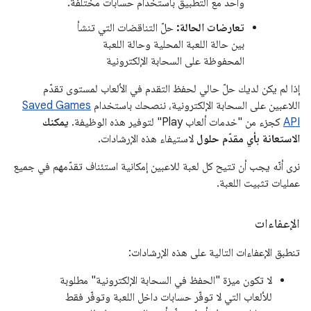
واحد مع التطبيق باستخدام حسابات مختلفة.
تعارضات الحالة:
حلّ التناقضات التي تنشأ
بين حالة اللعبة المحلية وحالة اللعبة
المحفوظة على السحابة الإلكترونية
إذا لم يكن لديك حلّ حالي لحفظ التقدم في الألعاب لمستوى تقدّم
اللاعبين على السحابة الإلكترونية، ننصحك باستخدام
Saved Games
API
كجزء من "خدمات ألعاب Play" لتوفير هذه الوظيفة.
يمكنك
الاستعانة بأي مقدّم حلول
لاستيفاء هذه الإرشادات.
نرى أنّه يجب أن تتيح كل لعبة للاعبين إمكانية استئناف تقدّمهم في جميع
عمليات تثبيت اللعبة.
الإعفاءات
تنطبق الإعفاءات التالية على هذه الإرشادات:
لا تكون ميزة "الحفظ في السحابة الإلكترونية" مطلوبة
للألعاب التي لا توفّر حسابات داخل اللعبة وتوفّر فقط