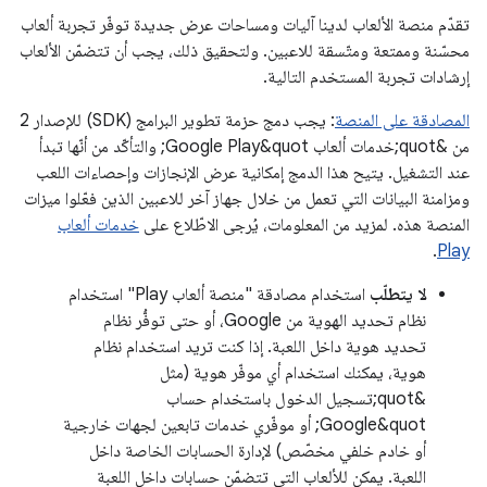
تقدّم منصة الألعاب لدينا آليات ومساحات عرض جديدة توفّر تجربة ألعاب
محسّنة وممتعة ومتّسقة للاعبين. ولتحقيق ذلك، يجب أن تتضمّن الألعاب
إرشادات تجربة المستخدم التالية.
المصادقة على المنصة
: يجب دمج حزمة تطوير البرامج (SDK) للإصدار 2
من &quot;خدمات ألعاب Google Play&quot; والتأكّد من أنّها تبدأ
عند التشغيل. يتيح هذا الدمج إمكانية عرض الإنجازات وإحصاءات اللعب
ومزامنة البيانات التي تعمل من خلال جهاز آخر للاعبين الذين فعّلوا ميزات
المنصة هذه. لمزيد من المعلومات، يُرجى الاطّلاع على
خدمات ألعاب
.
Play
لا يتطلّب
استخدام مصادقة "منصة ألعاب Play" استخدام
نظام تحديد الهوية من Google، أو حتى توفُّر نظام
تحديد هوية داخل اللعبة. إذا كنت تريد استخدام نظام
هوية، يمكنك استخدام أي موفّر هوية (مثل
&quot;تسجيل الدخول باستخدام حساب
Google&quot; أو موفّري خدمات تابعين لجهات خارجية
أو خادم خلفي مخصّص) لإدارة الحسابات الخاصة داخل
اللعبة. يمكن للألعاب التي تتضمّن حسابات داخل اللعبة