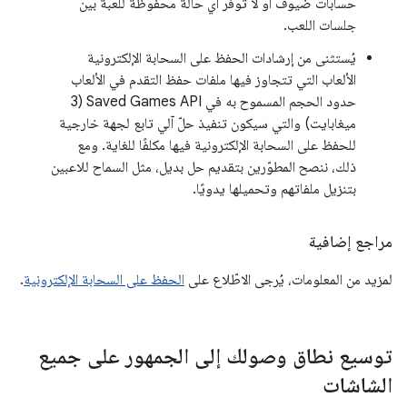
حسابات ضيوف أو لا توفّر أي حالة محفوظة للعبة بين
جلسات اللعب.
يُستثنى من إرشادات الحفظ على السحابة الإلكترونية
الألعاب التي تتجاوز فيها ملفات حفظ التقدم في الألعاب
حدود الحجم المسموح به في Saved Games API (‏3
ميغابايت) والتي سيكون تنفيذ حلّ آلي تابع لجهة خارجية
للحفظ على السحابة الإلكترونية فيها مكلفًا للغاية. ومع
ذلك، ننصح المطوّرين بتقديم حل بديل، مثل السماح للاعبين
بتنزيل ملفاتهم وتحميلها يدويًا.
مراجع إضافية
لمزيد من المعلومات، يُرجى الاطّلاع على
الحفظ على السحابة الإلكترونية
.
توسيع نطاق وصولك إلى الجمهور على جميع
الشاشات