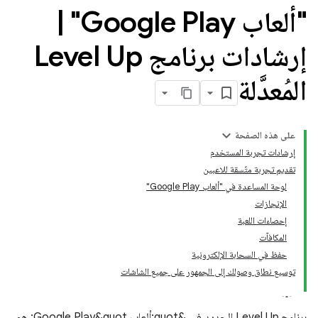
"ألعاب Google Play"
|
إرشادات برنامج Level Up
المُعدَّلة
على هذه الصفحة
إرشادات تجربة المستخدم
تقديم تجربة متّسقة للاعبين
لوحة المساعدة في "ألعاب Google Play"
الإنجازات
إحصاءات اللعبة
المكافآت
حفظ في السحابة الإلكترونية
توسيع نطاق وصولك إلى الجمهور على جميع الشاشات
برنامج Level Up الجديد في &quot;ألعاب Google Play&quot; هو