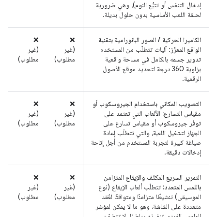
إدخال التنفس أو تتبُّع النوم)، وهي ضرورية
لحلقة اللعب الأساسية بدون حلول بديلة.
الكاميرا الحركية / الصور البانورامية بتقنية
‫❌
‫❌
الواقع المعزّز
: آليات تتطلّب من المستخدم
(غير
(غير
تدوير جسمه بالكامل في مساحة واقعية
مطلوب)
مطلوب)
بزاوية 360 درجة لتحديد موقع الأصول
الرقمية.
التصويب المكاني باستخدام الجيروسكوب أو
‫❌
‫❌
مقياس التسارع:
الألعاب التي تعتمد على
(غير
(غير
توفّر جيروسكوب أو مقياس تسارع على
مطلوب)
مطلوب)
الجهاز لتشغيل اللعبة، والتي تتطلّب إعادة
صياغة كبيرة لتجربة المستخدم من أجل إتاحة
إدخالات دقيقة.
التمرير السريع المكثّف والإيقاع المتزامن
‫❌
‫❌
باللمس المتعدد:
تتطلّب ألعاب الإيقاع (نوع
(غير
(غير
الموسيقى) تنشيطًا متزامنًا ومتواقتًا لعُقد
مطلوب)
مطلوب)
متعددة على الشاشة، وهو ما لا يمكن لمؤشر
الماوس الفردي تنفيذه رياضيًا. لا تتضمّن