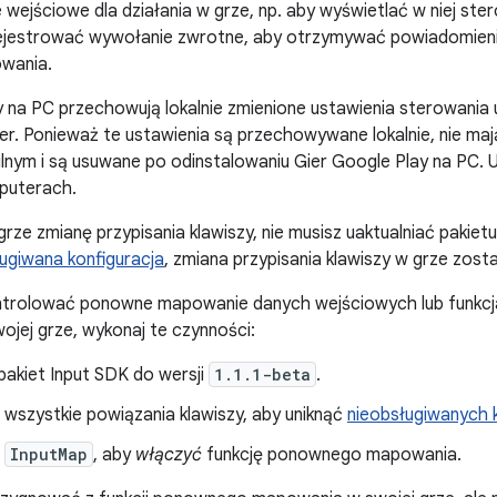
wejściowe dla działania w grze, np. aby wyświetlać w niej ste
rejestrować wywołanie zwrotne, aby otrzymywać powiadomien
wania.
 na PC przechowują lokalnie zmienione ustawienia sterowania
ier. Ponieważ te ustawienia są przechowywane lokalnie, nie m
lnym i są usuwane po odinstalowaniu Gier Google Play na PC.
puterach.
ze zmianę przypisania klawiszy, nie musisz uaktualniać pakietu 
ugiwana konfiguracja
, zmiana przypisania klawiszy w grze zost
ontrolować ponowne mapowanie danych wejściowych lub funkc
jej grze, wykonaj te czynności:
 pakiet Input SDK do wersji
1.1.1-beta
.
j wszystkie powiązania klawiszy, aby uniknąć
nieobsługiwanych k
InputMap
, aby
włączyć
funkcję ponownego mapowania.