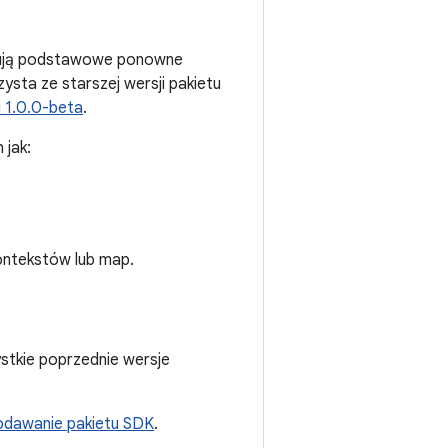
ugują podstawowe ponowne
rzysta ze starszej wersji pakietu
i 1.0.0-beta
.
 jak:
ontekstów lub map.
ystkie poprzednie wersje
dawanie pakietu SDK
.