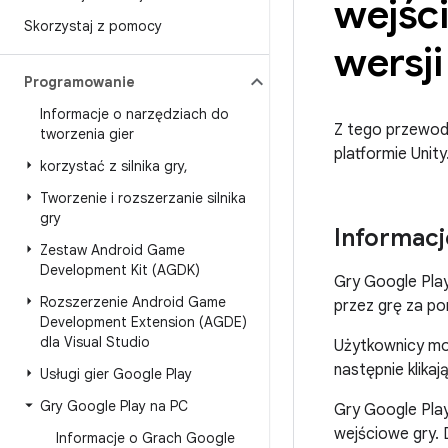
wejśc
Skorzystaj z pomocy
wersji
Programowanie
Informacje o narzędziach do
Z tego przewodni
tworzenia gier
platformie Unity
korzystać z silnika gry
,
Tworzenie i rozszerzanie silnika
gry
Informacj
Zestaw Android Game
Development Kit (AGDK)
Gry Google Play
Rozszerzenie Android Game
przez grę za p
Development Extension (AGDE)
dla Visual Studio
Użytkownicy mog
następnie klika
Usługi gier Google Play
Gry Google Play na PC
Gry Google Pla
wejściowe gry. 
Informacje o Grach Google