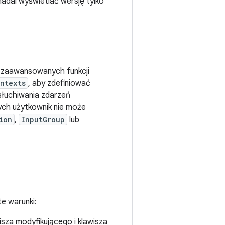
adal wyświetlać wersję tylko
z zaawansowanych funkcji
ntexts
, aby zdefiniować
słuchiwania zdarzeń
ch użytkownik nie może
ion
,
InputGroup
lub
e warunki:
wisza modyfikującego i klawisza