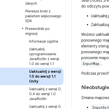
Jeśli chcesz zr
danych
do odczytu powi
Pierwsze kroki z
Uaktualnij
pakietem wejściowego
SDK
Zaktualizu
Przewodniki po
migracji
Możesz uaktualn
ponownego mapo
Informacje ogólne
elementy steru
Uaktualnij
ponownego mapo
oprogramowanie
ponownie mapow
Java
/
Kotlin z wersji
InputMap
.
1
.
0 do wersji 1
.
1
Uaktualnij z wersji
Podczas przech
1
.
0 do wersji 1
.
1
Unity
Nieobsługiw
Uaktualnij z wersji 0
.
0
.
4 do wersji 1
.
0
Zmiana mapowani
Java
/
Kotlin
Uaktualnij z wersji 0
.
InputAc