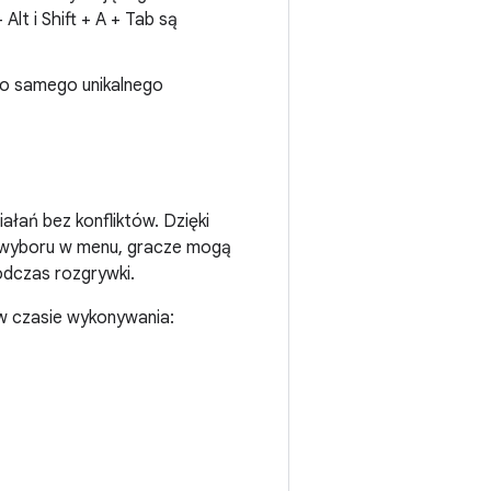
+ Alt
i
Shift + A + Tab
są
o samego unikalnego
łań bez konfliktów. Dzięki
ia wyboru w menu, gracze mogą
dczas rozgrywki.
w czasie wykonywania: