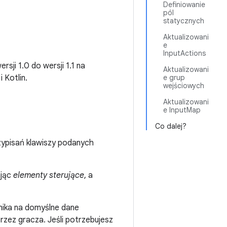
Definiowanie
pól
statycznych
Aktualizowani
e
InputActions
sji 1.0 do wersji 1.1 na
Aktualizowani
 Kotlin.
e grup
wejściowych
Aktualizowani
e InputMap
Co dalej?
zypisań klawiszy podanych
ając
elementy sterujące
, a
ika na domyślne dane
zez gracza. Jeśli potrzebujesz