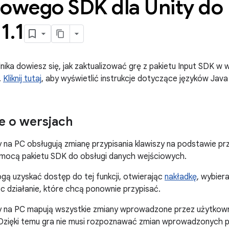
iowego SDK dla Unity do
 1
.
1
ka dowiesz się, jak zaktualizować grę z pakietu Input SDK w wer
.
Kliknij tutaj
, aby wyświetlić instrukcje dotyczące języków Java i
e o wersjach
 na PC obsługują zmianę przypisania klawiszy na podstawie pr
omocą pakietu SDK do obsługi danych wejściowych.
ą uzyskać dostęp do tej funkcji, otwierając
nakładkę
, wybier
jąc działanie, które chcą ponownie przypisać.
y na PC mapują wszystkie zmiany wprowadzone przez użytkown
Dzięki temu gra nie musi rozpoznawać zmian wprowadzonych pr