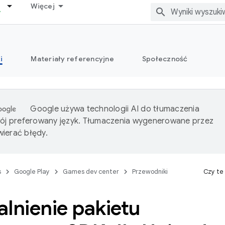
Więcej
i
Materiały referencyjne
Społeczność
Google używa technologii AI do tłumaczenia
wój preferowany język. Tłumaczenia wygenerowane przez
ierać błędy.
s
Google Play
Games dev center
Przewodniki
Czy te
lnienie pakietu