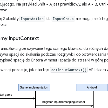
kującego. Na przykład
Shift + A
jest prawidłowy, ale
A + B
,
Ctrl 
łowe.
j 2 obiekty
InputAction
lub
InputGroup
nie mogą mieć teg
tora.
amy Input
Context
umożliwia grze używanie tego samego klawisza do różnych dzia
 używa spacji do skakania podczas rozgrywki i do potwierdzan
rzypisać
spację
do
Entera
w menu i
spację
do
strzałki w górę
po
wencji pokazuje, jak interfejs
setInputContext()
API działa 