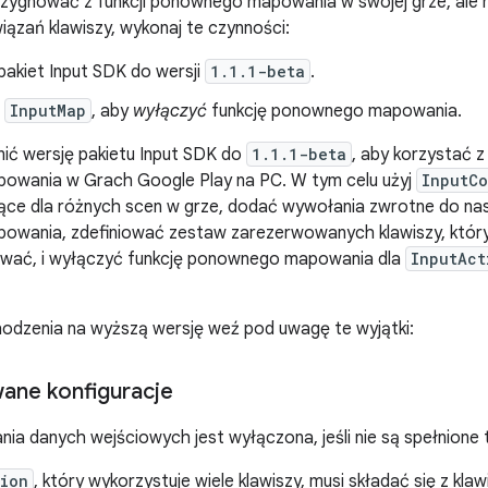
ezygnować z funkcji ponownego mapowania w swojej grze, ale n
ązań klawiszy, wykonaj te czynności:
 pakiet Input SDK do wersji
1.1.1-beta
.
j
InputMap
, aby
wyłączyć
funkcję ponownego mapowania.
ić wersję pakietu Input SDK do
1.1.1-beta
, aby korzystać 
wania w Grach Google Play na PC. W tym celu użyj
InputCo
jące dla różnych scen w grze, dodać wywołania zwrotne do na
wania, zdefiniować zestaw zarezerwowanych klawiszy, który
ać, i wyłączyć funkcję ponownego mapowania dla
InputAct
odzenia na wyższą wersję weź pod uwagę te wyjątki:
ane konfiguracje
a danych wejściowych jest wyłączona, jeśli nie są spełnione t
tion
, który wykorzystuje wiele klawiszy, musi składać się z kla