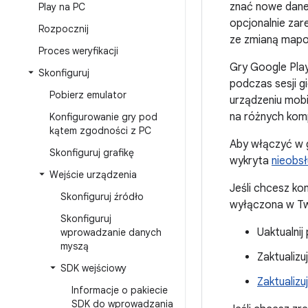
znać nowe dane 
Play na PC
opcjonalnie za
Rozpocznij
ze zmianą mapo
Proces weryfikacji
Gry Google Play
Skonfiguruj
podczas sesji g
Pobierz emulator
urządzeniu mobi
na różnych kom
Konfigurowanie gry pod
kątem zgodności z PC
Aby włączyć w gr
Skonfiguruj grafikę
wykryta
nieobsł
Wejście urządzenia
Jeśli chcesz k
Skonfiguruj źródło
wyłączona w Two
Skonfiguruj
Uaktualnij
wprowadzanie danych
myszą
Zaktualizu
SDK wejściowy
Zaktualizuj
Informacje o pakiecie
SDK do wprowadzania