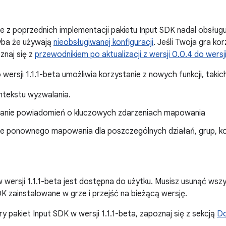
ce z poprzednich implementacji pakietu Input SDK nadal obsł
yba że używają
nieobsługiwanej konfiguracji
. Jeśli Twoja gra ko
znaj się z
przewodnikiem po aktualizacji z wersji 0.0.4 do wersj
 wersji 1.1.1-beta umożliwia korzystanie z nowych funkcji, takich
ntekstu wyzwalania.
nie powiadomień o kluczowych zdarzeniach mapowania
e ponownego mapowania dla poszczególnych działań, grup, k
 wersji 1.1.1-beta jest dostępna do użytku. Musisz usunąć wsz
DK zainstalowane w grze i przejść na bieżącą wersję.
y pakiet Input SDK w wersji 1.1.1-beta, zapoznaj się z sekcją
Do