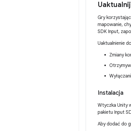
Uaktualnij
Gry korzystają
mapowanie, ch
SDK Input, zapo
Uaktualnienie do
Zmiany ko
Otrzymywa
Wyłączani
Instalacja
Wtyczka Unity w
pakietu Input S
Aby dodać do gr