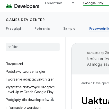
Essentials
Google Play
GAMES DEV CENTER
Przegląd
Pobrania
Sample
Przewodnik
treści na T
Rozpocznij
AI mogą zaw
Podstawy tworzenia gier
Tworzenie adaptacyjnych gier
Android Developer
Wytyczne dotyczące programu
Level Up w Grach Google Play
Uaktua
Podglądy dla deweloperów
Informacje o wersjach