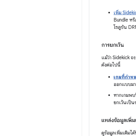
เพิ่ม Sideki
Bundle หร
โซลูชัน DRM
การยกเว้น
แม้ว่า Sidekick จ
ดังต่อไปนี้
เกมที่กำหนด
ออกแบบมาสำห
หากเกมพบปั
ยกเว้นเป็นร
แหล่งข้อมูลเพิ่ม
ดูข้อมูลเพิ่มเติมได้ท