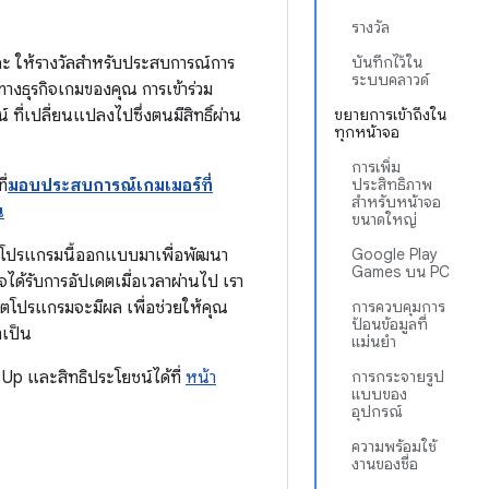
รางวัล
ละ ให้รางวัลสำหรับประสบการณ์การ
บันทึกไว้ใน
ระบบคลาวด์
ทางธุรกิจเกมของคุณ การเข้าร่วม
ที่เปลี่ยนแปลงไปซึ่งตนมีสิทธิ์ผ่าน
ขยายการเข้าถึงใน
ทุกหน้าจอ
การเพิ่ม
ี่
มอบประสบการณ์เกมเมอร์ที่
ประสิทธิภาพ
สำหรับหน้าจอ
น
ขนาดใหญ่
ะโปรแกรมนี้ออกแบบมาเพื่อพัฒนา
Google Play
Games บน PC
ด้รับการอัปเดตเมื่อเวลาผ่านไป เรา
โปรแกรมจะมีผล เพื่อช่วยให้คุณ
การควบคุมการ
ป้อนข้อมูลที่
ำเป็น
แม่นยำ
l Up และสิทธิประโยชน์ได้ที่
หน้า
การกระจายรูป
แบบของ
อุปกรณ์
ความพร้อมใช้
งานของชื่อ