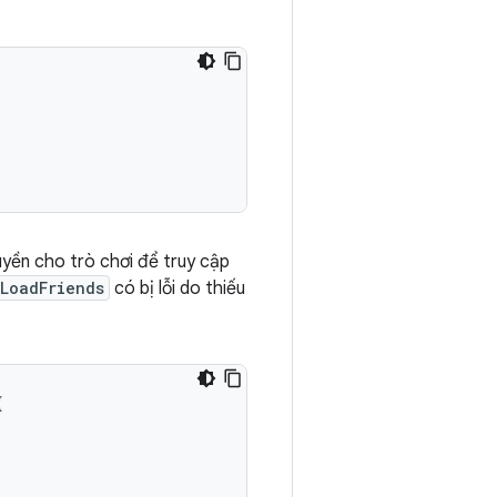
uyền cho trò chơi để truy cập
LoadFriends
có bị lỗi do thiếu
{