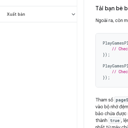
Tải bạn bè 
Xuất bản
Ngoài ra, còn m
PlayGamesP
// Chec
});
PlayGamesP
// Chec
});
Tham số
page
vào bộ nhớ đệm 
bảo chứa được í
thành
true
, l
nhất từ máy chủ