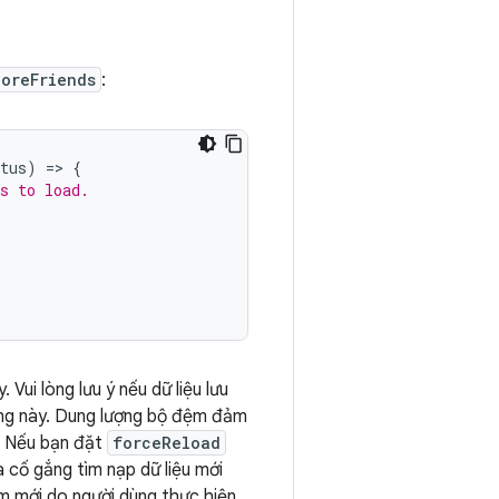
oreFriends
:
tus
)
=
>
{
s to load.
{
Vui lòng lưu ý nếu dữ liệu lưu
ượng này. Dung lượng bộ đệm đảm
. Nếu bạn đặt
forceReload
à cố gắng tìm nạp dữ liệu mới
 mới do người dùng thực hiện.