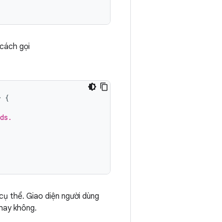
 cách gọi
>
{
ds.
cụ thể. Giao diện người dùng
 hay không.