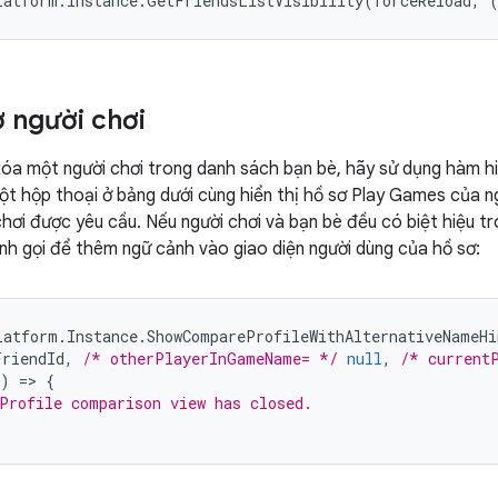
latform
.
Instance
.
GetFriendsListVisibility
(
forceReload
,
 người chơi
a một người chơi trong danh sách bạn bè, hãy sử dụng hàm hi
ột hộp thoại ở bảng dưới cùng hiển thị hồ sơ Play Games của n
chơi được yêu cầu. Nếu người chơi và bạn bè đều có biệt hiệu tr
ệnh gọi để thêm ngữ cảnh vào giao diện người dùng của hồ sơ:
latform
.
Instance
.
ShowCompareProfileWithAlternativeNameHi
FriendId
,
/* otherPlayerInGameName= */
null
,
/* current
)
=
>
{
Profile comparison view has closed.