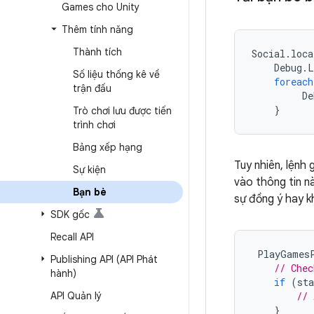
Games cho Unity
Thêm tính năng
Thành tích
Social
.
loca
Debug
.
L
Số liệu thống kê về
foreach
trận đấu
De
}
Trò chơi lưu được tiến
trình chơi
Bảng xếp hạng
Tuy nhiên, lệnh
Sự kiện
vào thông tin n
Bạn bè
sự đồng ý hay k
SDK gốc
Recall API
PlayGames
Publishing API (API Phát
// Chec
hành)
if
(
sta
API Quản lý
// 
}