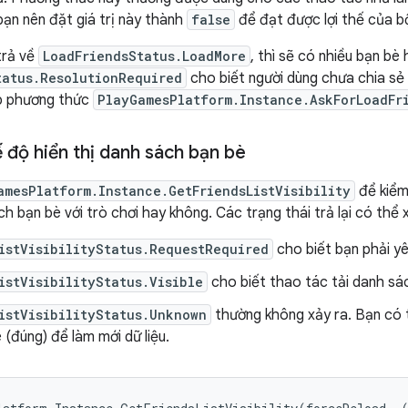
ạn nên đặt giá trị này thành
false
để đạt được lợi thế của bộ
 trả về
LoadFriendsStatus.LoadMore
, thì sẽ có nhiều bạn bè 
tatus.ResolutionRequired
cho biết người dùng chưa chia sẻ
ếp phương thức
PlayGamesPlatform.Instance.AskForLoadFr
 độ hiển thị danh sách bạn bè
amesPlatform.Instance.GetFriendsListVisibility
để kiểm
h bạn bè với trò chơi hay không. Các trạng thái trả lại có thể x
istVisibilityStatus.RequestRequired
cho biết bạn phải yê
istVisibilityStatus.Visible
cho biết thao tác tải danh sá
istVisibilityStatus.Unknown
thường không xảy ra. Bạn có
e (đúng) để làm mới dữ liệu.