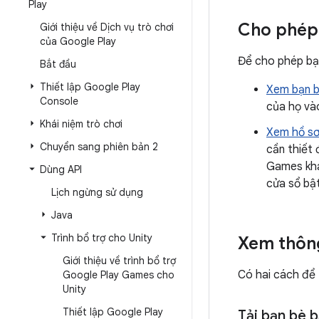
Play
Cho phép
Giới thiệu về Dịch vụ trò chơi
của Google Play
Để cho phép bạn
Bắt đầu
Thiết lập Google Play
Xem bạn 
Console
của họ và
Khái niệm trò chơi
Xem hồ sơ
Chuyển sang phiên bản 2
cần thiết 
Games khác
Dùng API
cửa sổ bật
Lịch ngừng sử dụng
Java
Trình bổ trợ cho Unity
Xem thông
Giới thiệu về trình bổ trợ
Có hai cách để 
Google Play Games cho
Unity
Thiết lập Google Play
Tải bạn bè b