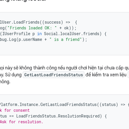
lUser
.
LoadFriends
((
success
)
=
>
{
og
(
"Friends loaded OK: "
+
ok
));
(
IUserProfile
p
in
Social
.
localUser
.
friends
)
{
bug
.
Log
(
p
.
userName
+
" is a friend"
);
 gọi này sẽ không thành công nếu người chơi hiện tại chưa cấp q
ày. Sử dụng
GetLastLoadFriendsStatus
để kiểm tra xem liệu
hông.
Platform
.
Instance
.
GetLastLoadFriendsStatus
((
status
)
=
>
k for consent
tus
==
LoadFriendsStatus
.
ResolutionRequired
)
{
Ask for resolution.