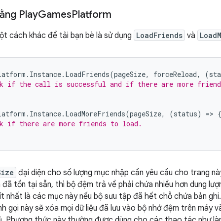
bằng Play
Games
Platform
ột cách khác để tải bạn bè là sử dụng
LoadFriends
và
LoadM
latform
.
Instance
.
LoadFriends
(
pageSize
,
forceReload
,
(
sta
k if the call is successful and if there are more friend
latform
.
Instance
.
LoadMoreFriends
(
pageSize
,
(
status
)
=
>
k if there are more friends to load.
Size
đại diện cho số lượng mục nhập cần yêu cầu cho trang này. 
đã tồn tại sẵn, thì bộ đệm trả về phải chứa nhiều hơn dung l
t nhất là các mục này nếu bộ sưu tập đã hết chỗ chứa bản ghi
ệnh gọi này sẽ xóa mọi dữ liệu đã lưu vào bộ nhớ đệm trên máy v
. Phương thức này thường được dùng cho các thao tác như làm