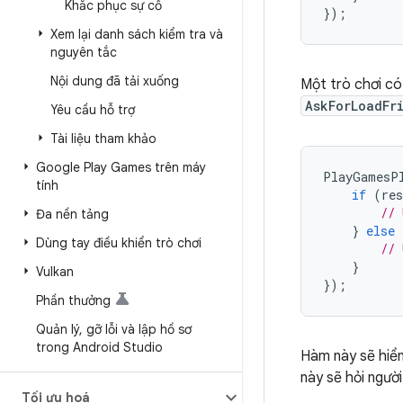
Khắc phục sự cố
});
Xem lại danh sách kiểm tra và
nguyên tắc
Nội dung đã tải xuống
Một trò chơi có
AskForLoadFr
Yêu cầu hỗ trợ
Tài liệu tham khảo
Google Play Games trên máy
PlayGamesP
tính
if
(
res
// 
Đa nền tảng
}
else
Dùng tay điều khiển trò chơi
// 
}
Vulkan
});
Phần thưởng
Quản lý
,
gỡ lỗi và lập hồ sơ
trong Android Studio
Hàm này sẽ hiển
này sẽ hỏi ngườ
Tối ưu hoá