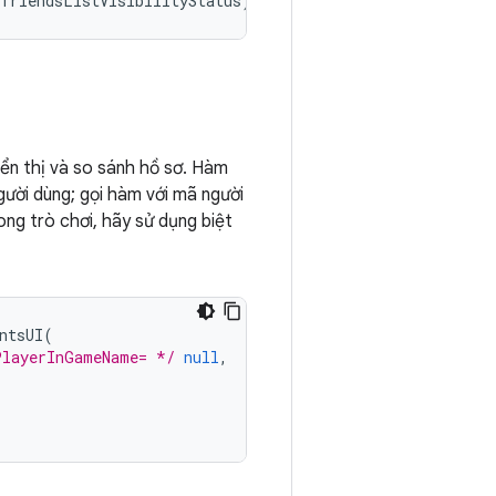
(
friendsListVisibilityStatus
)
=
>
{});
ển thị và so sánh hồ sơ. Hàm
gười dùng; gọi hàm với mã người
ong trò chơi, hãy sử dụng biệt
ntsUI
(
PlayerInGameName= */
null
,