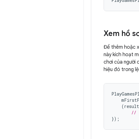
PlayGamesP
Xem hồ sơ
Để thêm hoặc xó
này kích hoạt m
chơi của người 
hiệu đó trong l
PlayGamesP
mFirst
(
result
// 
});