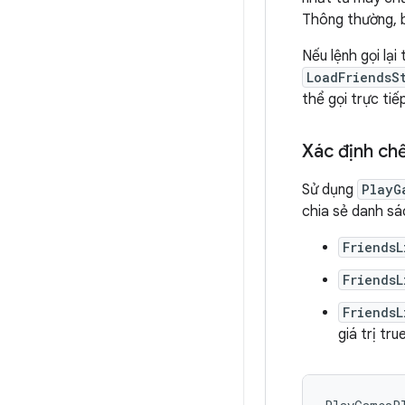
Thông thường, b
Nếu lệnh gọi lại
LoadFriendsS
thể gọi trực ti
Xác định chế
Sử dụng
PlayG
chia sẻ danh sác
FriendsL
FriendsL
FriendsL
giá trị tru