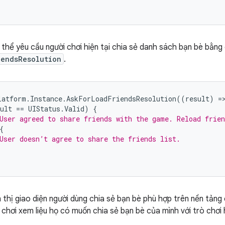
 thể yêu cầu người chơi hiện tại chia sẻ danh sách bạn bè bằng
iendsResolution
.
latform
.
Instance
.
AskForLoadFriendsResolution
((
result
)
=
ult
==
UIStatus
.
Valid
)
{
User agreed to share friends with the game. Reload frien
{
User doesn’t agree to share the friends list.
 thị giao diện người dùng chia sẻ bạn bè phù hợp trên nền tảng 
i chơi xem liệu họ có muốn chia sẻ bạn bè của mình với trò chơi