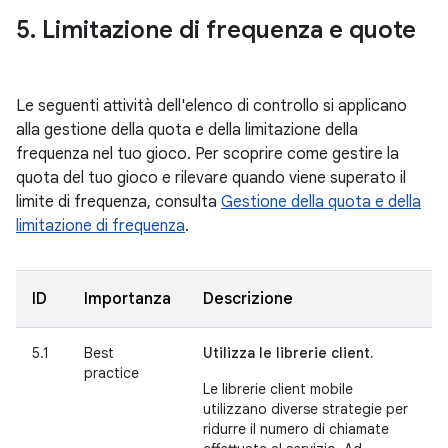
5
.
Limitazione di frequenza e quote
Le seguenti attività dell'elenco di controllo si applicano
alla gestione della quota e della limitazione della
frequenza nel tuo gioco. Per scoprire come gestire la
quota del tuo gioco e rilevare quando viene superato il
limite di frequenza, consulta
Gestione della quota e della
limitazione di frequenza
.
ID
Importanza
Descrizione
5.1
Best
Utilizza le librerie client.
practice
Le librerie client mobile
utilizzano diverse strategie per
ridurre il numero di chiamate