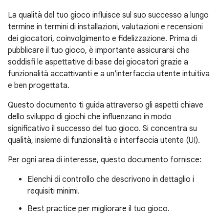
La qualità del tuo gioco influisce sul suo successo a lungo
termine in termini di installazioni, valutazioni e recensioni
dei giocatori, coinvolgimento e fidelizzazione. Prima di
pubblicare il tuo gioco, è importante assicurarsi che
soddisfi le aspettative di base dei giocatori grazie a
funzionalità accattivanti e a un'interfaccia utente intuitiva
e ben progettata.
Questo documento ti guida attraverso gli aspetti chiave
dello sviluppo di giochi che influenzano in modo
significativo il successo del tuo gioco. Si concentra su
qualità, insieme di funzionalità e interfaccia utente (UI).
Per ogni area di interesse, questo documento fornisce:
Elenchi di controllo che descrivono in dettaglio i
requisiti minimi.
Best practice per migliorare il tuo gioco.