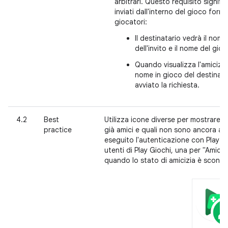
arbitrari. Questo requisito significa
inviati dall'interno del gioco forn
giocatori:
Il destinatario vedrà il nom
dell'invito e il nome del gioc
Quando visualizza l'amicizia
nome in gioco del destinata
avviato la richiesta.
4.2
Best
Utilizza icone diverse per mostrare q
practice
già amici e quali non sono ancora am
eseguito l'autenticazione con Play Gi
utenti di Play Giochi, una per "Amici"
quando lo stato di amicizia è sconos