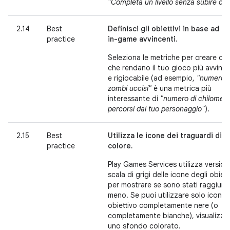
"Completa un livello senza subire dan
2.14
Best
Definisci gli obiettivi in base ad att
practice
in-game avvincenti.
Seleziona le metriche per creare obie
che rendano il tuo gioco più avvinc
e rigiocabile (ad esempio,
"numero d
zombi uccisi"
è una metrica più
interessante di
"numero di chilometr
percorsi dal tuo personaggio"
).
2.15
Best
Utilizza le icone dei traguardi di
practice
colore.
Play Games Services utilizza versioni
scala di grigi delle icone degli obietti
per mostrare se sono stati raggiunti
meno. Se puoi utilizzare solo icone
obiettivo completamente nere (o
completamente bianche), visualizzal
uno sfondo colorato.