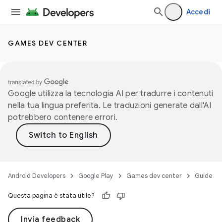
Accedi
GAMES DEV CENTER
Google utilizza la tecnologia AI per tradurre i contenuti
nella tua lingua preferita. Le traduzioni generate dall'AI
potrebbero contenere errori.
Android Developers
Google Play
Games dev center
Guide
Questa pagina è stata utile?
Invia feedback