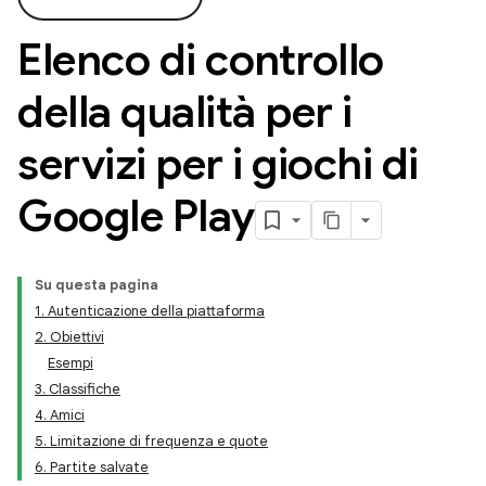
Elenco di controllo
della qualità per i
servizi per i giochi di
Google Play
Su questa pagina
1. Autenticazione della piattaforma
2. Obiettivi
Esempi
3. Classifiche
4. Amici
5. Limitazione di frequenza e quote
6. Partite salvate