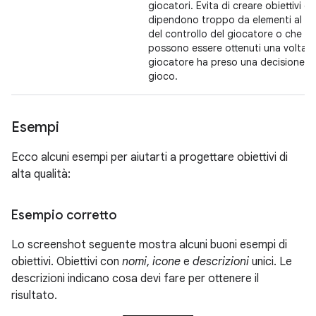
giocatori. Evita di creare obiettivi c
dipendono troppo da elementi al di 
del controllo del giocatore o che n
possono essere ottenuti una volta ch
giocatore ha preso una decisione n
gioco.
Esempi
Ecco alcuni esempi per aiutarti a progettare obiettivi di
alta qualità:
Esempio corretto
Lo screenshot seguente mostra alcuni buoni esempi di
obiettivi. Obiettivi con
nomi
,
icone
e
descrizioni
unici. Le
descrizioni indicano cosa devi fare per ottenere il
risultato.