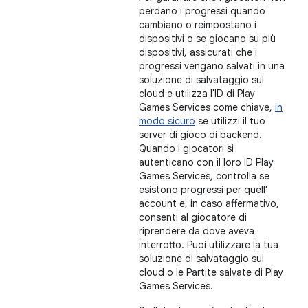
perdano i progressi quando
cambiano o reimpostano i
dispositivi o se giocano su più
dispositivi, assicurati che i
progressi vengano salvati in una
soluzione di salvataggio sul
cloud e utilizza l'ID di Play
Games Services come chiave,
in
modo sicuro
se utilizzi il tuo
server di gioco di backend.
Quando i giocatori si
autenticano con il loro ID Play
Games Services, controlla se
esistono progressi per quell'
account e, in caso affermativo,
consenti al giocatore di
riprendere da dove aveva
interrotto. Puoi utilizzare la tua
soluzione di salvataggio sul
cloud o le Partite salvate di Play
Games Services.