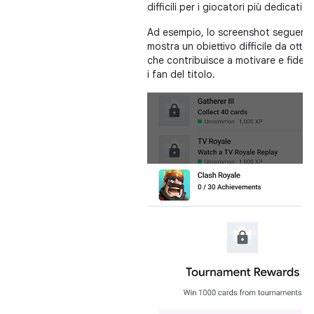
difficili per i giocatori più dedicati.
Ad esempio, lo screenshot seguent
mostra un obiettivo difficile da otte
che contribuisce a motivare e fideli
i fan del titolo.