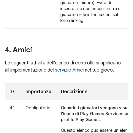
giocatore muore). Evita di
inserire clic non necessari tra i
giocatori e le informazioni sul
loro ranking.
4
.
Amici
Le seguenti attività dell'elenco di controllo si applicano
all'implementazione del
servizio Amici
nel tuo gioco.
ID
Importanza
Descrizione
4.1
Obbligatorio
Quando i giocatori vengono visuali
l'icona di Play Games Services acc
profilo Play Games.
Questo elenco può essere un elenco d