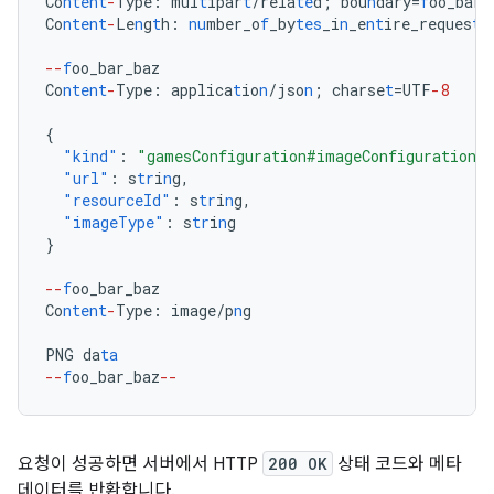
Co
ntent
-
Type
:
mul
t
ipar
t
/rela
te
d;
bou
n
dary=
f
oo_bar_
Co
ntent
-
Le
n
g
t
h
:
nu
mber_o
f
_by
tes
_i
n
_e
nt
ire_reques
t
_
--
f
oo_bar_baz
Co
ntent
-
Type
:
applica
t
io
n
/jso
n
;
charse
t
=UTF
-8
{
"kind"
:
"gamesConfiguration#imageConfiguration"
"url"
:
s
tr
i
n
g
,
"resourceId"
:
s
tr
i
n
g
,
"imageType"
:
s
tr
i
n
g
}
--
f
oo_bar_baz
Co
ntent
-
Type
:
image/p
n
g
PNG
da
ta
--
f
oo_bar_baz
--
요청이 성공하면 서버에서 HTTP
200 OK
상태 코드와 메타
데이터를 반환합니다.