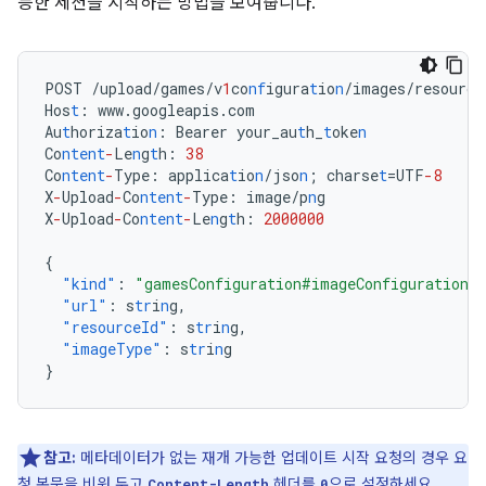
능한 세션을 시작하는 방법을 보여줍니다.
POST
/upload/games/v
1
co
nf
igura
t
io
n
/images/resource
Hos
t
:
www.googleapis.com
Au
t
horiza
t
io
n
:
Bearer
your_au
t
h_
t
oke
n
Co
ntent
-
Le
n
g
t
h
:
38
Co
ntent
-
Type
:
applica
t
io
n
/jso
n
;
charse
t
=UTF
-8
X
-
Upload
-
Co
ntent
-
Type
:
image/p
n
g
X
-
Upload
-
Co
ntent
-
Le
n
g
t
h
:
2000000
{
"kind"
:
"gamesConfiguration#imageConfiguration"
"url"
:
s
tr
i
n
g
,
"resourceId"
:
s
tr
i
n
g
,
"imageType"
:
s
tr
i
n
g
}
참고:
메타데이터가 없는 재개 가능한 업데이트 시작 요청의 경우 요
청 본문을 비워 두고
헤더를
으로 설정하세요.
Content-Length
0