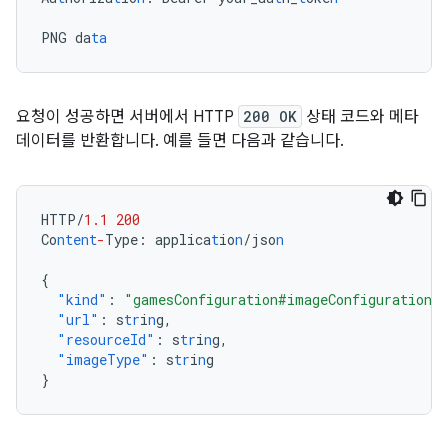
PNG
da
ta
요청이 성공하면 서버에서 HTTP
200 OK
상태 코드와 메타
데이터를 반환합니다. 예를 들면 다음과 같습니다.
HTTP/
1.1
200
Co
ntent
-
Type
:
applica
t
io
n
/jso
n
{
"kind"
:
"gamesConfiguration#imageConfiguration"
"url"
:
s
tr
i
n
g
,
"resourceId"
:
s
tr
i
n
g
,
"imageType"
:
s
tr
i
n
g
}