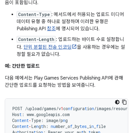
음이 포함됩니다.
Content-Type
: 메서드에서 허용되는 업로드 미디어
데이터 유형 중 하나로 설정하며 이러한 유형은
Publishing API
참조
에 명시되어 있습니다.
Content-Length
: 업로드하는 바이트 수로 설정합니
다.
단위 분할된 전송 인코딩
을 사용하는 경우에는 설
정할 필요가 없습니다.
예: 간단한 업로드
다음 예에서는 Play Games Services Publishing API에 관해
간단한 업로드를 요청하는 방법을 보여줍니다.
POST
/upload/games/v
1
co
nf
igura
t
io
n
/images/resource
Hos
t
:
www.googleapis.com
Co
ntent
-
Type
:
image/p
n
g
Co
ntent
-
Le
n
g
t
h
:
nu
mber_o
f
_by
tes
_i
n
_
f
ile
Au
t
horiza
t
io
n
:
Bearer
your_au
t
h_
t
oke
n