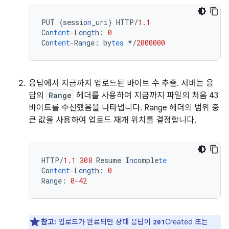
PUT
{
sessio
n
_uri
}
HTTP/
1.1
Co
ntent
-
Le
n
g
t
h
:
0
Co
ntent
-
Ra
n
ge
:
by
tes
*/
2000000
응답에서 지금까지 업로드된 바이트 수 추출. 서버는 응
답의
Range
헤더를 사용하여 지금까지 파일의 처음 43
바이트를 수신했음을 나타냅니다. Range 헤더의 범위 중
큰 값을 사용하여 업로드 재개 위치를 결정합니다.
HTTP/
1.1
308
Resume
I
n
comple
te
Co
ntent
-
Le
n
g
t
h
:
0
Ra
n
ge
:
0-42
참고:
업로드가 완료되면 상태 응답이
Created 또는
201