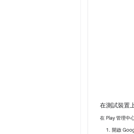
在測試裝置上管
在 Play 管
開啟 Goo