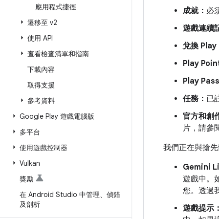
應用程式捷徑
成就：
必
遷移至 v2
遊戲連續
使用 API
兌換 Play
查看檢查清單和指南
Play P
下載內容
Play P
取得支援
任務：
已註
參考資料
官方和創
Google Play 遊戲電腦版
片，請參
多平台
我們正在與搶先
使用遊戲控制器
Vulkan
Gemini L
遊戲中。如
獎勵
您。透過我
在 Android Studio 中管理、偵錯
及剖析
遊戲提示