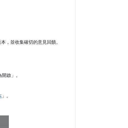
發布版本，並收集確切的意見回饋。
設為開啟」
。
本
」。