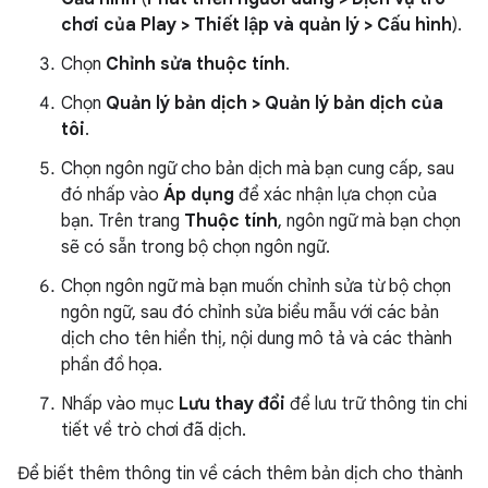
chơi của Play
>
Thiết lập và quản lý
>
Cấu hình
).
Chọn
Chỉnh sửa thuộc tính
.
Chọn
Quản lý bản dịch
>
Quản lý bản dịch của
tôi
.
Chọn ngôn ngữ cho bản dịch mà bạn cung cấp, sau
đó nhấp vào
Áp dụng
để xác nhận lựa chọn của
bạn. Trên trang
Thuộc tính
, ngôn ngữ mà bạn chọn
sẽ có sẵn trong bộ chọn ngôn ngữ.
Chọn ngôn ngữ mà bạn muốn chỉnh sửa từ bộ chọn
ngôn ngữ, sau đó chỉnh sửa biểu mẫu với các bản
dịch cho tên hiển thị, nội dung mô tả và các thành
phần đồ họa.
Nhấp vào mục
Lưu thay đổi
để lưu trữ thông tin chi
tiết về trò chơi đã dịch.
Để biết thêm thông tin về cách thêm bản dịch cho thành