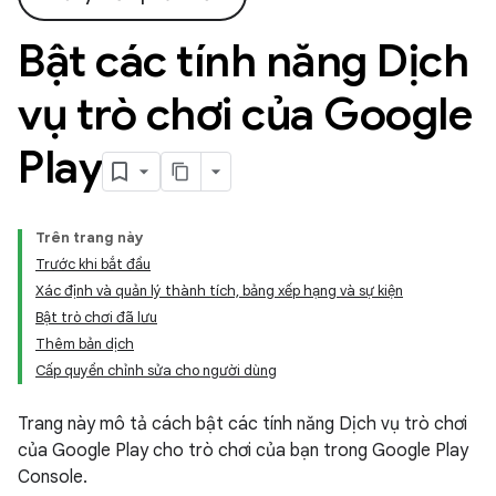
Bật các tính năng Dịch
vụ trò chơi của Google
Play
Trên trang này
Trước khi bắt đầu
Xác định và quản lý thành tích, bảng xếp hạng và sự kiện
Bật trò chơi đã lưu
Thêm bản dịch
Cấp quyền chỉnh sửa cho người dùng
Trang này mô tả cách bật các tính năng Dịch vụ trò chơi
của Google Play cho trò chơi của bạn trong Google Play
Console.