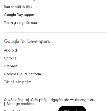
Báo cáo lỗi tài liệu
Google Play support
Tham gia nghiên cứu
Android
Chrome
Firebase
Google Cloud Platform
Tất cả sản phẩm
Quyền riêng tư
Giấy phép
Nguyên tắc về thương hiệu
Manage cookies