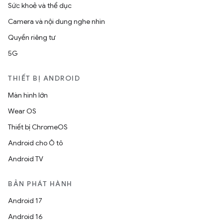
Sức khoẻ và thể dục
Camera và nội dung nghe nhìn
Quyền riêng tư
5G
THIẾT BỊ ANDROID
Màn hình lớn
Wear OS
Thiết bị ChromeOS
Android cho Ô tô
Android TV
BẢN PHÁT HÀNH
Android 17
Android 16