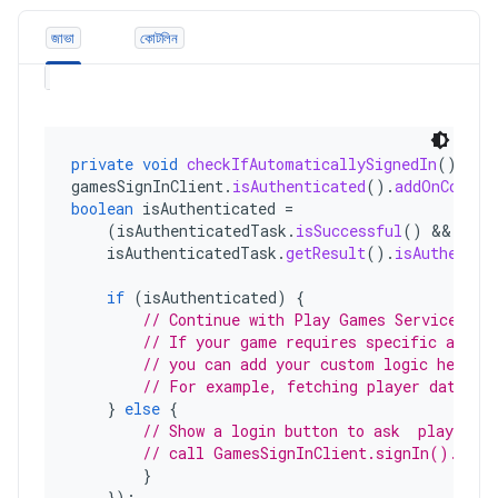
জাভা
কোটলিন
private
void
checkIfAutomaticallySignedIn
()
{
gamesSignInClient
.
isAuthenticated
().
addOnComple
boolean
isAuthenticated
=
(
isAuthenticatedTask
.
isSuccessful
()
&&
isAuthenticatedTask
.
getResult
().
isAuthentic
if
(
isAuthenticated
)
{
// Continue with Play Games Services
// If your game requires specific actio
// you can add your custom logic here.
// For example, fetching player data or
}
else
{
// Show a login button to ask  players t
// call GamesSignInClient.signIn().
}
});