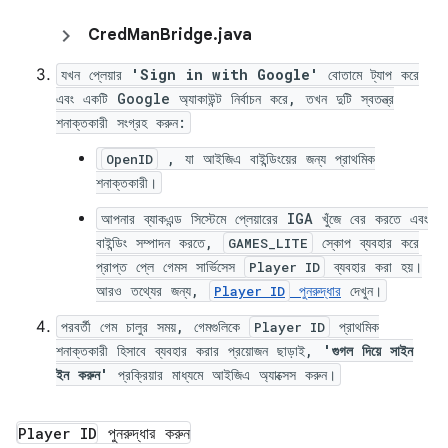
Cred
Man
Bridge
.
java
যখন প্লেয়ার
'Sign in with Google'
বোতামে ট্যাপ করে
এবং একটি Google অ্যাকাউন্ট নির্বাচন করে, তখন দুটি স্বতন্ত্র
শনাক্তকারী সংগ্রহ করুন:
, যা আইজিএ বাইন্ডিংয়ের জন্য প্রাথমিক
OpenID
শনাক্তকারী।
আপনার ব্যাকএন্ড সিস্টেমে প্লেয়ারের IGA খুঁজে বের করতে এবং
বাইন্ডিং সম্পাদন করতে,
স্কোপ ব্যবহার করে
GAMES_LITE
প্রাপ্ত প্লে গেমস সার্ভিসেস
ব্যবহার করা হয়।
Player ID
আরও তথ্যের জন্য,
পুনরুদ্ধার
দেখুন।
Player ID
পরবর্তী গেম চালুর সময়, গেমগুলিকে
প্রাথমিক
Player ID
শনাক্তকারী হিসাবে ব্যবহার করার প্রয়োজন ছাড়াই,
'গুগল দিয়ে সাইন
ইন করুন'
প্রক্রিয়ার মাধ্যমে আইজিএ অ্যাক্সেস করুন।
পুনরুদ্ধার করুন
Player ID