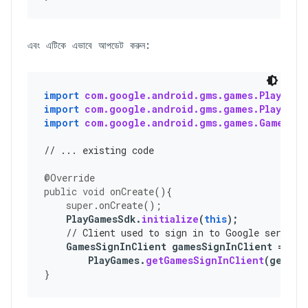
এবং এটিকে এভাবে আপডেট করুন:
import
com.google.android.gms.games.PlayGame
import
com.google.android.gms.games.PlayGame
import
com.google.android.gms.games.GamesSig
// ... existing code
@Override
public
void
onCreate
(){
super
.
onCreate
();
PlayGamesSdk
.
initialize
(
this
);
// Client used to sign in to Google service
GamesSignInClient
gamesSignInClient
=
PlayGames
.
getGamesSignInClient
(
getAct
}