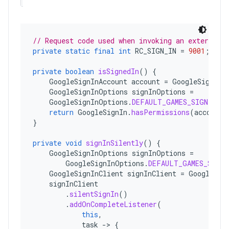
// Request code used when invoking an external a
private
static
final
int
RC_SIGN_IN
=
9001
;
private
boolean
isSignedIn
()
{
GoogleSignInAccount
account
=
GoogleSignIn
.
GoogleSignInOptions
signInOptions
=
GoogleSignInOptions
.
DEFAULT_GAMES_SIGN_IN
;
return
GoogleSignIn
.
hasPermissions
(
account
,
}
private
void
signInSilently
()
{
GoogleSignInOptions
signInOptions
=
GoogleSignInOptions
.
DEFAULT_GAMES_SIGN_
GoogleSignInClient
signInClient
=
GoogleSig
signInClient
.
silentSignIn
()
.
addOnCompleteListener
(
this
,
task
->
{