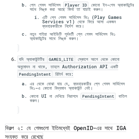
প্লে গেমস সার্ভিসেস
কোনো ইন-গেম অ্যাকাউন্টের
Player ID
সাথে লিঙ্ক করা আছে কিনা তা যাচাই করুন।
এটি প্লে গেমস সার্ভিসেস ভি১ (Play Games
Services v1) থেকে ফিরে আসা একজন
ব্যবহারকারীকে নির্দেশ করে।
নতুন গাইয়া আইডিটি পূর্ববর্তী প্লে গেমস সার্ভিসেস ভি১
অ্যাকাউন্টের সাথে লিঙ্ক করুন।
যদি অ্যাকাউন্টটির
স্কোপে আগে থেকে কোনো
GAMES_LITE
অনুমোদন না থাকে, তাহলে Authorization API একটি
রিটার্ন করে:
PendingIntent
এর থেকে বোঝা যায় যে, ব্যবহারকারীর প্লে গেমস সার্ভিসেস
ভি১-এ কোনো বিদ্যমান অ্যাকাউন্ট নেই।
কোনো UI না দেখিয়ে নিরাপদে
বাতিল
PendingIntent
করুন।
বিকল্প ২: যে গেমগুলো ইতিমধ্যেই Open
ID-এর সাথে IGA
সংযুক্ত করে রেখেছে