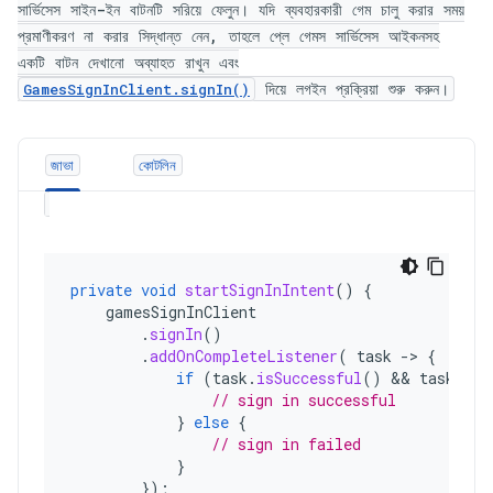
সার্ভিসেস সাইন-ইন বাটনটি সরিয়ে ফেলুন। যদি ব্যবহারকারী গেম চালু করার সময়
প্রমাণীকরণ না করার সিদ্ধান্ত নেন, তাহলে প্লে গেমস সার্ভিসেস আইকনসহ
একটি বাটন দেখানো অব্যাহত রাখুন এবং
দিয়ে লগইন প্রক্রিয়া শুরু করুন।
GamesSignInClient.signIn()
জাভা
কোটলিন
private
void
startSignInIntent
()
{
gamesSignInClient
.
signIn
()
.
addOnCompleteListener
(
task
->
{
if
(
task
.
isSuccessful
()
&&
task
.
get
// sign in successful
}
else
{
// sign in failed
}
});