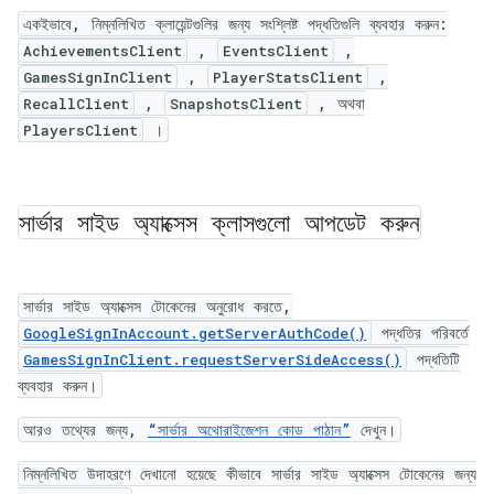
একইভাবে, নিম্নলিখিত ক্লায়েন্টগুলির জন্য সংশ্লিষ্ট পদ্ধতিগুলি ব্যবহার করুন:
,
,
AchievementsClient
EventsClient
,
,
GamesSignInClient
PlayerStatsClient
,
, অথবা
RecallClient
SnapshotsClient
।
PlayersClient
সার্ভার সাইড অ্যাক্সেস ক্লাসগুলো আপডেট করুন
সার্ভার সাইড অ্যাক্সেস টোকেনের অনুরোধ করতে,
পদ্ধতির পরিবর্তে
GoogleSignInAccount.getServerAuthCode()
পদ্ধতিটি
GamesSignInClient.requestServerSideAccess()
ব্যবহার করুন।
আরও তথ্যের জন্য,
“সার্ভার অথোরাইজেশন কোড পাঠান”
দেখুন।
নিম্নলিখিত উদাহরণে দেখানো হয়েছে কীভাবে সার্ভার সাইড অ্যাক্সেস টোকেনের জন্য