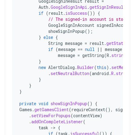
GoogleSignInResult
result
=
Auth
.
GoogleSignInApi
.
getSignInResultFro
if
(
result
.
isSuccess
())
{
// The signed-in account is stored 
GoogleSignInAccount
signedInAccount
showSignInPopup
();
}
else
{
String
message
=
result
.
getStatus
()
if
(
message
==
null
||
message
.
isEm
message
=
getString
(
R
.
string
.
si
}
new
AlertDialog
.
Builder
(
this
).
setMessag
.
setNeutralButton
(
android
.
R
.
string
.
}
}
}
private
void
showSignInPopup
()
{
Games
.
getGamesClient
(
requireContext
(),
signedIn
.
setViewForPopups
(
contentView
)
.
addOnCompleteListener
(
task
->
{
if
(
task
.
isSuccessful
())
{