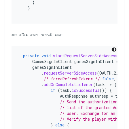
}
}
এবং এটিকে এভাবে আপডেট করুন:
private
void
startRequestServerSideAccess
()
{
GamesSignInClient
gamesSignInClient
=
Pla
gamesSignInClient
.
requestServerSideAccess
(
OAUTH_2_WEB_
/* forceRefreshToken= */
false
,
/* a
.
addOnCompleteListener
(
task
->
{
if
(
task
.
isSuccessful
())
{
AuthResponse
authresp
=
task
.
g
// Send the authorization code
// list of the granted AuthSco
// user. Exchange for an acces
// Verify the player with Pla
}
else
{