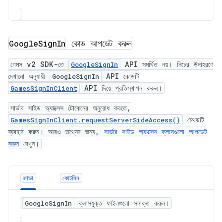
কোড আপডেট করুন
Google
Sign
In
গেমস v2 SDK-তে
API সমর্থিত নয়। নিচের উদাহরণে
GoogleSignIn
দেখানো অনুযায়ী
API কোডটি
GoogleSignIn
API দিয়ে প্রতিস্থাপন করুন।
GamesSignInClient
সার্ভার সাইড অ্যাক্সেস টোকেনের অনুরোধ করতে,
মেথডটি
GamesSignInClient.requestServerSideAccess()
ব্যবহার করুন। আরও তথ্যের জন্য,
সার্ভার সাইড অ্যাক্সেস ক্লাসগুলো আপডেট
করুন
দেখুন।
জাভা
কোটলিন
ক্লাসযুক্ত ফাইলগুলো সনাক্ত করুন।
GoogleSignIn