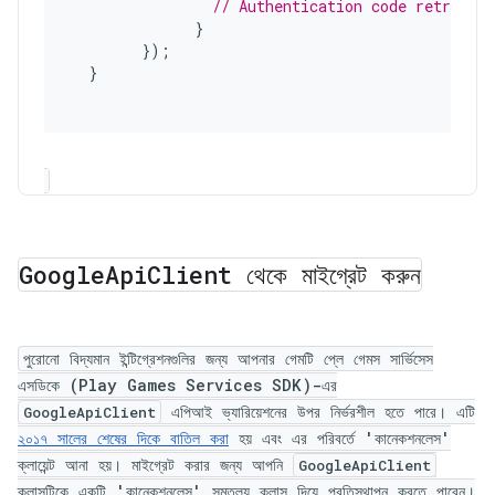
// Authentication code retrieval
}
});
}
Google
Api
Client থেকে মাইগ্রেট করুন
পুরোনো বিদ্যমান ইন্টিগ্রেশনগুলির জন্য আপনার গেমটি প্লে গেমস সার্ভিসেস
এসডিকে (Play Games Services SDK)-এর
এপিআই ভ্যারিয়েশনের উপর নির্ভরশীল হতে পারে। এটি
GoogleApiClient
২০১৭ সালের শেষের দিকে বাতিল করা
হয় এবং এর পরিবর্তে 'কানেকশনলেস'
ক্লায়েন্ট আনা হয়। মাইগ্রেট করার জন্য আপনি
GoogleApiClient
ক্লাসটিকে একটি 'কানেকশনলেস' সমতুল্য ক্লাস দিয়ে প্রতিস্থাপন করতে পারেন।