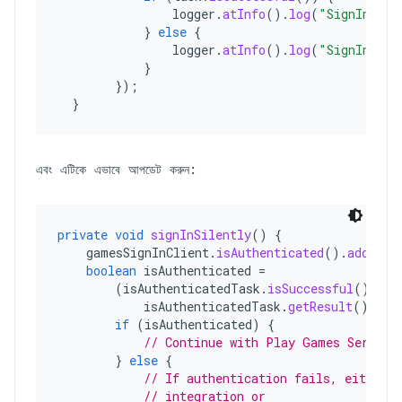
logger
.
atInfo
().
log
(
"SignIn suc
}
else
{
logger
.
atInfo
().
log
(
"SignIn fai
}
});
}
এবং এটিকে এভাবে আপডেট করুন:
private
void
signInSilently
()
{
gamesSignInClient
.
isAuthenticated
().
addOnCo
boolean
isAuthenticated
=
(
isAuthenticatedTask
.
isSuccessful
()
&&
isAuthenticatedTask
.
getResult
().
isA
if
(
isAuthenticated
)
{
// Continue with Play Games Service
}
else
{
// If authentication fails, either 
// integration or