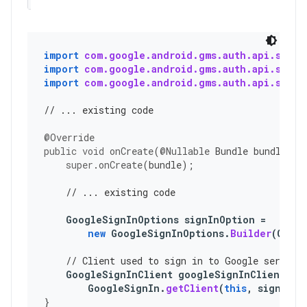
import
com.google.android.gms.auth.api.signi
import
com.google.android.gms.auth.api.signi
import
com.google.android.gms.auth.api.signi
// ... existing code
@Override
public
void
onCreate
(
@Nullable
Bundle
bundle
)
{
super
.
onCreate
(
bundle
);
// ... existing code
GoogleSignInOptions
signInOption
=
new
GoogleSignInOptions
.
Builder
(
Googl
// Client used to sign in to Google service
GoogleSignInClient
googleSignInClient
=
GoogleSignIn
.
getClient
(
this
,
signInOp
}