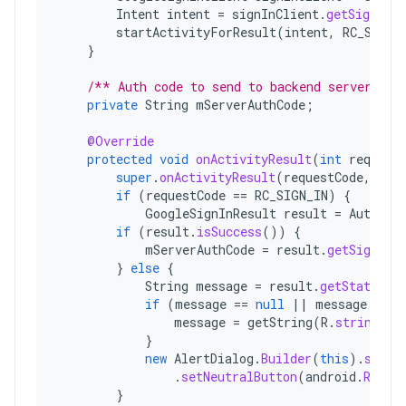
Intent
intent
=
signInClient
.
getSignInIn
startActivityForResult
(
intent
,
RC_SIGN_
}
/** Auth code to send to backend server */
private
String
mServerAuthCode
;
@Override
protected
void
onActivityResult
(
int
request
super
.
onActivityResult
(
requestCode
,
res
if
(
requestCode
==
RC_SIGN_IN
)
{
GoogleSignInResult
result
=
Auth
.
Go
if
(
result
.
isSuccess
())
{
mServerAuthCode
=
result
.
getSignInA
}
else
{
String
message
=
result
.
getStatus
()
if
(
message
==
null
||
message
.
isEm
message
=
getString
(
R
.
string
.
si
}
new
AlertDialog
.
Builder
(
this
).
setMe
.
setNeutralButton
(
android
.
R
.
str
}