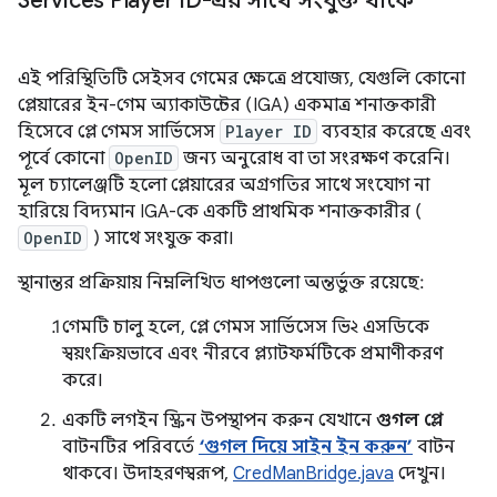
Services Player ID-এর সাথে সংযুক্ত থাকে
এই পরিস্থিতিটি সেইসব গেমের ক্ষেত্রে প্রযোজ্য, যেগুলি কোনো
প্লেয়ারের ইন-গেম অ্যাকাউন্টের (IGA) একমাত্র শনাক্তকারী
হিসেবে প্লে গেমস সার্ভিসেস
Player ID
ব্যবহার করেছে এবং
পূর্বে কোনো
OpenID
জন্য অনুরোধ বা তা সংরক্ষণ করেনি।
মূল চ্যালেঞ্জটি হলো প্লেয়ারের অগ্রগতির সাথে সংযোগ না
হারিয়ে বিদ্যমান IGA-কে একটি প্রাথমিক শনাক্তকারীর (
OpenID
) সাথে সংযুক্ত করা।
স্থানান্তর প্রক্রিয়ায় নিম্নলিখিত ধাপগুলো অন্তর্ভুক্ত রয়েছে:
গেমটি চালু হলে, প্লে গেমস সার্ভিসেস ভি২ এসডিকে
স্বয়ংক্রিয়ভাবে এবং নীরবে প্ল্যাটফর্মটিকে প্রমাণীকরণ
করে।
একটি লগইন স্ক্রিন উপস্থাপন করুন যেখানে
গুগল প্লে
বাটনটির পরিবর্তে
‘গুগল দিয়ে সাইন ইন করুন’
বাটন
থাকবে। উদাহরণস্বরূপ,
CredManBridge.java
দেখুন।