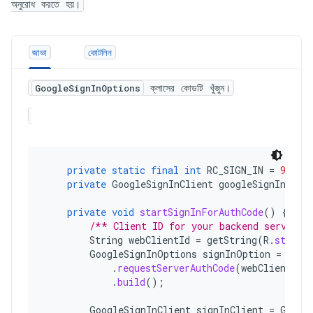
অনুরোধ করতে হয়।
জাভা
কোটলিন
ক্লাসের কোডটি খুঁজুন।
GoogleSignInOptions
private
static
final
int
RC_SIGN_IN
=
9001
;
private
GoogleSignInClient
googleSignInClie
private
void
startSignInForAuthCode
()
{
/** Client ID for your backend server. 
String
webClientId
=
getString
(
R
.
string
GoogleSignInOptions
signInOption
=
new
.
requestServerAuthCode
(
webClientId
)
.
build
();
GoogleSignInClient
signInClient
=
Googl