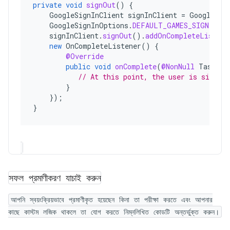
private
void
signOut
()
{
GoogleSignInClient
signInClient
=
GoogleSig
GoogleSignInOptions
.
DEFAULT_GAMES_SIGN_IN
)
signInClient
.
signOut
().
addOnCompleteListene
new
OnCompleteListener
()
{
@Override
public
void
onComplete
(
@NonNull
Task
ta
// At this point, the user is signed 
}
});
}
সফল প্রমাণীকরণ যাচাই করুন
আপনি স্বয়ংক্রিয়ভাবে প্রমাণীকৃত হয়েছেন কিনা তা পরীক্ষা করতে এবং আপনার
কাছে কাস্টম লজিক থাকলে তা যোগ করতে নিম্নলিখিত কোডটি অন্তর্ভুক্ত করুন।