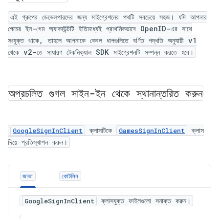
এই গ্রুপের ডেভেলপারদের জন্য মাইগ্রেশনের পথটি সবচেয়ে সহজ। যদি আপনার
গেমের ইন-গেম অ্যাকাউন্টটি ইতিমধ্যেই প্রাথমিকভাবে OpenID-এর সাথে
সংযুক্ত থাকে, তাহলে আপনাকে কেবল ধাপগুলিতে বর্ণিত পদ্ধতি অনুযায়ী v1
থেকে v2-তে সাধারণ টেকনিক্যাল SDK মাইগ্রেশনটি সম্পন্ন করতে হবে।
অপ্রচলিত গুগল সাইন-ইন থেকে স্থানান্তরিত করুন
ক্লাসটিকে
ক্লাস
GoogleSignInClient
GamesSignInClient
দিয়ে প্রতিস্থাপন করুন।
জাভা
কোটলিন
ক্লাসযুক্ত ফাইলগুলো সনাক্ত করুন।
GoogleSignInClient