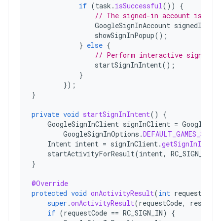
if
(
task
.
isSuccessful
())
{
// The signed-in account is sto
GoogleSignInAccount
signedInAcc
showSignInPopup
();
}
else
{
// Perform interactive sign in.
startSignInIntent
();
}
});
}
private
void
startSignInIntent
()
{
GoogleSignInClient
signInClient
=
GoogleSig
GoogleSignInOptions
.
DEFAULT_GAMES_SIGN_
Intent
intent
=
signInClient
.
getSignInIntent
startActivityForResult
(
intent
,
RC_SIGN_IN
);
}
@Override
protected
void
onActivityResult
(
int
requestCode
super
.
onActivityResult
(
requestCode
,
resultC
if
(
requestCode
==
RC_SIGN_IN
)
{