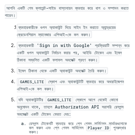
আপনি একটি গেম ক্লায়েন্ট-সাইড বাস্তবায়ন ব্যবহার করে ধাপ ৩ সম্পাদন করতে
পারেন।
ব্যবহারকারীকে গুগল অ্যাকাউন্ট দিয়ে সাইন ইন করাতে অ্যান্ড্রয়েড
ক্রেডেনশিয়াল ম্যানেজার এপিআই-কে কল করুন।
ব্যবহারকারী 'Sign in with Google' প্রক্রিয়াটি সম্পন্ন করে
একটি গুগল অ্যাকাউন্ট নির্বাচন করার পর, আইডি টোকেন এবং ইমেল
ঠিকানা সম্বলিত একটি ফলাফল অবজেক্ট গ্রহণ করুন।
ইমেল ঠিকানা থেকে একটি অ্যাকাউন্ট অবজেক্ট তৈরি করুন।
স্কোপ এবং অ্যাকাউন্টটি ব্যবহার করে অথরাইজেশন
GAMES_LITE
এপিআই-কে কল করুন।
যদি অ্যাকাউন্টটির
স্কোপে আগে থেকেই কোনো
GAMES_LITE
অনুমোদন থাকে, তাহলে Authorization API সরাসরি রেসপন্স
অবজেক্টে একটি টোকেন ফেরত দেয়:
রেসপন্স টোকেনটি ব্যবহার করে প্লে গেমস সার্ভিসেস সার্ভারগুলোকে
কল করুন এবং প্লে গেমস সার্ভিসেস
পুনরুদ্ধার
Player ID
করুন।