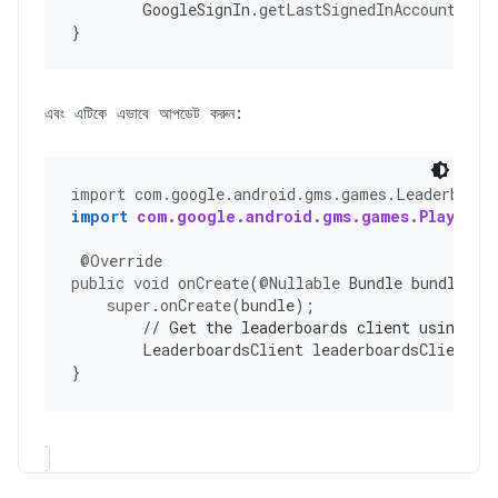
GoogleSignIn
.
getLastSignedInAccount
(
thi
}
এবং এটিকে এভাবে আপডেট করুন:
import
com.google.android.gms.games.Leaderboard
import
com.google.android.gms.games.PlayGame
@Override
public
void
onCreate
(
@Nullable
Bundle
bundle
)
{
super
.
onCreate
(
bundle
);
// Get the leaderboards client using Pl
LeaderboardsClient
leaderboardsClient
=
}