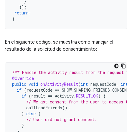
}
});
return
;
}
En el siguiente código, se muestra cómo manejar el
resultado de la solicitud de consentimiento:
/** Handle the activity result from the request fo
@Override
public
void
onActivityResult
(
int
requestCode
,
int
if
(
requestCode
==
SHOW_SHARING_FRIENDS_CONSENT
)
if
(
result
==
Activity
.
RESULT_OK
)
{
// We got consent from the user to access th
callLoadFriends
();
}
else
{
// User did not grant consent.
}
}