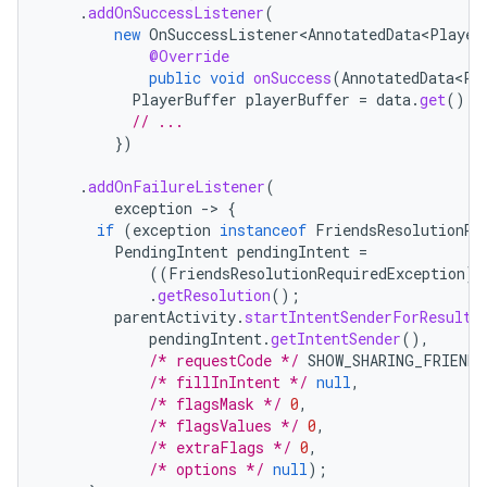
.
addOnSuccessListener
(
new
OnSuccessListener<AnnotatedData<Player
@Override
public
void
onSuccess
(
AnnotatedData<Pl
PlayerBuffer
playerBuffer
=
data
.
get
();
// ...
})
.
addOnFailureListener
(
exception
-
>
{
if
(
exception
instanceof
FriendsResolutionRe
PendingIntent
pendingIntent
=
((
FriendsResolutionRequiredException
)
.
getResolution
();
parentActivity
.
startIntentSenderForResult
(
pendingIntent
.
getIntentSender
(),
/* requestCode */
SHOW_SHARING_FRIENDS
/* fillInIntent */
null
,
/* flagsMask */
0
,
/* flagsValues */
0
,
/* extraFlags */
0
,
/* options */
null
);