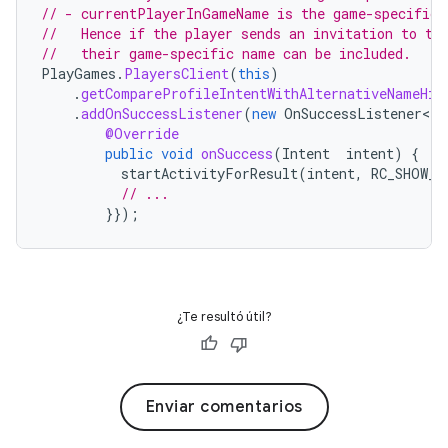
// - currentPlayerInGameName is the game-specific 
//   Hence if the player sends an invitation to th
//   their game-specific name can be included.
PlayGames
.
PlayersClient
(
this
)
.
getCompareProfileIntentWithAlternativeNameHin
.
addOnSuccessListener
(
new
OnSuccessListener<In
@Override
public
void
onSuccess
(
Intent
intent
)
{
startActivityForResult
(
intent
,
RC_SHOW_P
// ...
}});
¿Te resultó útil?
Enviar comentarios