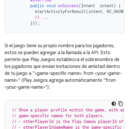
public
void
onSuccess
(
Intent
intent
)
{
startActivityForResult
(
intent
,
RC_SHOW_P
// ...
}});
Si el juego tiene su propio nombre para los jugadores,
estos se pueden agregar a la llamada a la API. Esto
permite que Play Juegos establezca el sobrenombre de
los jugadores que envían invitaciones de amistad dentro
de tu juego a "<game-specific-name> from <your-game-
name>" (Play Juegos agrega automáticamente "from
<your-game-name>"):
// Show a player profile within the game, with add
// game-specific names for both players.
// - otherPlayerId is the Play Games playerId of t
// - otherPlayerInGameName is the game-specific na