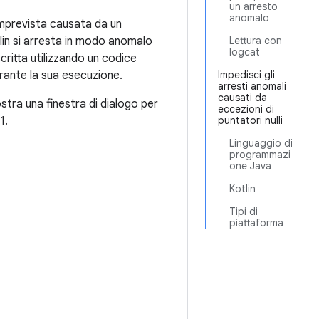
un arresto
anomalo
imprevista causata da un
tlin si arresta in modo anomalo
Lettura con
logcat
scritta utilizzando un codice
urante la sua esecuzione.
Impedisci gli
arresti anomali
causati da
stra una finestra di dialogo per
eccezioni di
1.
puntatori nulli
Linguaggio di
programmazi
one Java
Kotlin
Tipi di
piattaforma