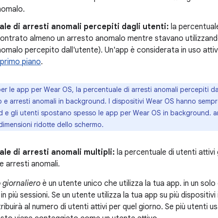
nomalo.
le di arresti anomali percepiti dagli utenti:
la percentuale 
contrato almeno un arresto anomalo mentre stavano utilizzando
omalo percepito dall'utente). Un'app è considerata in uso atti
n primo piano
.
er le app per Wear OS, la percentuale di arresti anomali percepiti dal
 e arresti anomali in background. I dispositivi Wear OS hanno sempre
e gli utenti spostano spesso le app per Wear OS in background. anc
 dimensioni ridotte dello schermo.
le di arresti anomali multipli:
la percentuale di utenti attivi
 arresti anomali.
 giornaliero
è un utente unico che utilizza la tua app. in un solo
 più sessioni. Se un utente utilizza la tua app su più dispositivi 
ribuirà al numero di utenti attivi per quel giorno. Se più utenti u