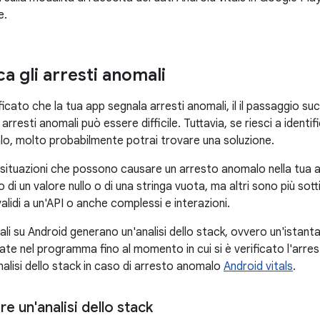
e.
a gli arresti anomali
ficato che la tua app segnala arresti anomali, il il passaggio su
 arresti anomali può essere difficile. Tuttavia, se riesci a identi
lo, molto probabilmente potrai trovare una soluzione.
situazioni che possono causare un arresto anomalo nella tua ap
o di un valore nullo o di una stringa vuota, ma altri sono più sott
lidi a un'API o anche complessi e interazioni.
ali su Android generano un'analisi dello stack, ovvero un'istant
ate nel programma fino al momento in cui si è verificato l'arre
analisi dello stack in caso di arresto anomalo
Android vitals
.
 un'analisi dello stack