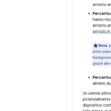
arresto a
Percentua
hanno ris
arresto an
servizio i
Nota
:p
primo piano
background 
grazie alle
Percentua
almeno due
Un
utente attivo
potenzialmente in
dispositivo cont