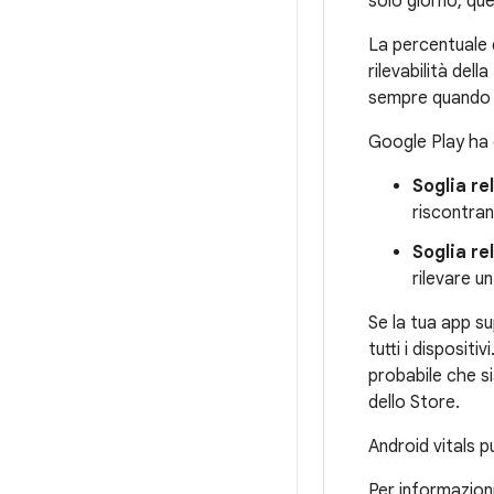
solo giorno, qu
La percentuale d
rilevabilità del
sempre quando l'
Google Play ha 
Soglia re
riscontran
Soglia re
rilevare u
Se la tua app su
tutti i dispositi
probabile che si
dello Store.
Android vitals p
Per informazioni