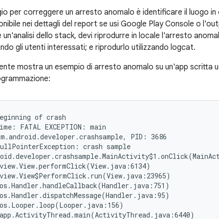
io per correggere un arresto anomalo è identificare il luogo in cui
onibile nei dettagli del report se usi Google Play Console o l'o
e un'analisi dello stack, devi riprodurre in locale l'arresto an
ndo gli utenti interessati; e riprodurlo utilizzando logcat.
ente mostra un esempio di arresto anomalo su un'app scritta uti
rogrammazione:
eginning of crash

ime: FATAL EXCEPTION: main

m.android.developer.crashsample, PID: 3686

ullPointerException: crash sample

oid.developer.crashsample.MainActivity$1.onClick(MainAct
view.View.performClick(View.java:6134)

view.View$PerformClick.run(View.java:23965)

os.Handler.handleCallback(Handler.java:751)

os.Handler.dispatchMessage(Handler.java:95)

os.Looper.loop(Looper.java:156)

app.ActivityThread.main(ActivityThread.java:6440)
