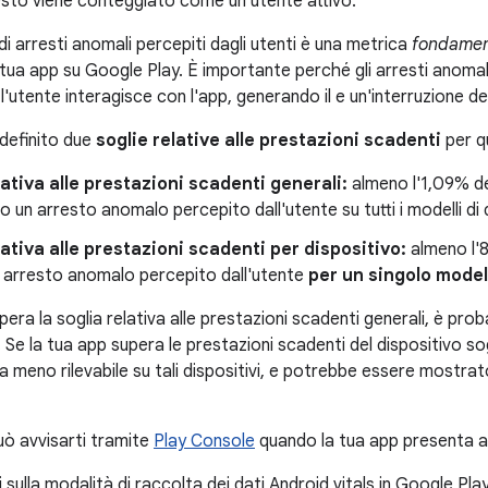
esto viene conteggiato come un utente attivo.
i arresti anomali percepiti dagli utenti è una metrica
fondamen
la tua app su Google Play. È importante perché gli arresti anomali
utente interagisce con l'app, generando il e un'interruzione del
definito due
soglie relative alle prestazioni scadenti
per q
lativa alle prestazioni scadenti generali:
almeno l'1,09% degl
o un arresto anomalo percepito dall'utente su tutti i modelli di d
lativa alle prestazioni scadenti per dispositivo:
almeno l'8%
n arresto anomalo percepito dall'utente
per un singolo model
pera la soglia relativa alle prestazioni scadenti generali, è prob
vi. Se la tua app supera le prestazioni scadenti del dispositivo sog
a meno rilevabile su tali dispositivi, e potrebbe essere mostra
uò avvisarti tramite
Play Console
quando la tua app presenta ar
 sulla modalità di raccolta dei dati Android vitals in Google Pla