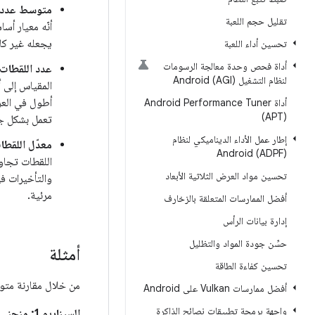
متوسط عدد ا
تقليل حجم اللعبة
أنّه معيار أس
يجعله غير كاف
تحسين أداء اللعبة
أداة فحص وحدة معالجة الرسومات
عدد اللقطات 
لنظام التشغيل Android (AGI)
أداة Android Performance Tuner
(APT)
تعمل بشكل جي
إطار عمل الأداء الديناميكي لنظام
معدّل اللقطات في الثانية عن
Android (ADPF)
تحسين مواد العرض الثلاثية الأبعاد
والتأخيرات ف
مرئية.
أفضل الممارسات المتعلقة بالزخارف
إدارة بيانات الرأس
حسِّن جودة المواد والتظليل
أمثلة
تحسين كفاءة الطاقة
من خلال مقارنة متوسط عدد اللقطات في
أفضل ممارسات Vulkan على Android
واجهة برمجة تطبيقات نصائح الذاكرة
السيناريو 1: منحنى مثالي (لعبة محسّنة)