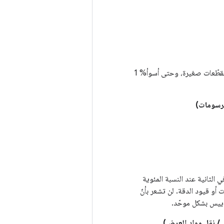
: المقاييس مجمّعة بإحكام. تبدو اللعبة سلسة ومتّسقة بشكل لا يُصدّق. لا تحدث أي تقطّعات صغيرة، وحتى أسوأ% 1
 الثانية عند النسبة المئوية
 أو قيود الدقة. لن تشعر بأنّ
اييس بشكل موحّد.