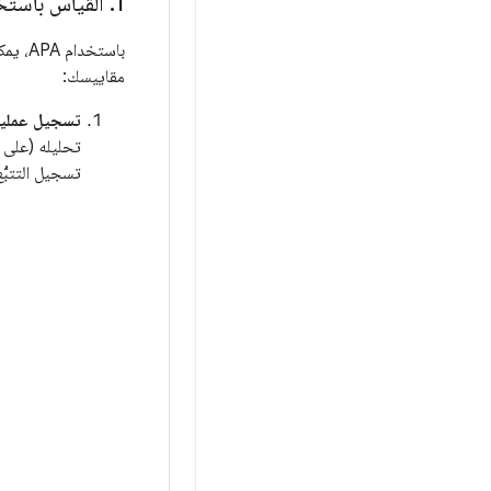
1
.
القياس باستخدا
مقاييسك:
تسجيل عملية ال
تحليله (على 
تسجيل التتبُّع