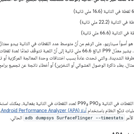
مشكلة حرجة. يشير معدّل P99 البالغ 66.6 ملي ثانية إلى أنّ اللعبة تتوقّف تم
متطرفة الشديدة، والتي تحدث عادةً بسبب اختناقات وحدة المعالجة المركزية أو 
ثال، بطء ذاكرة الوصول العشوائي أو التخزين) أو أخطاء ناتجة عن تجميع برامج 
لقياس متوسط عدد اللقطات في الثانية وP90 وP99 لعدد اللقطات في الثانية بف
يات تتبُّع النظام باستخدام
أداة Android Performance Analyzer (APA)
،
الأمر
adb dumpsys SurfaceFlinger --timestats
الحالي.