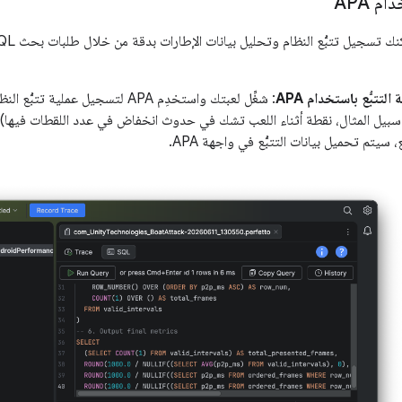
م APA
تتبُّع باستخدام APA
: شغِّل لعبتك واستخدِم APA لتسجيل عملي
سبيل المثال، نقطة أثناء اللعب تشك في حدوث انخفاض في عدد اللقطات فيها). 
، سيتم تحميل بيانات التتبُّع في واجهة APA.