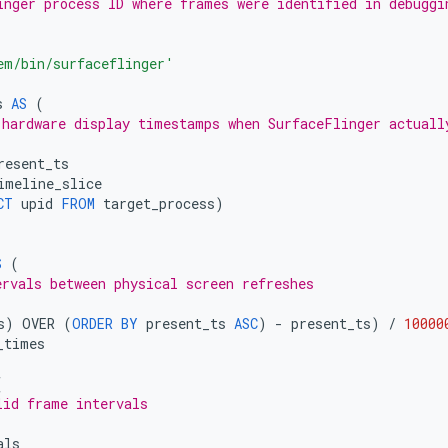
inger process ID where frames were identified in debuggi
em/bin/surfaceflinger'
s
AS
(
 hardware display timestamps when SurfaceFlinger actuall
resent_ts
imeline_slice
CT
upid
FROM
target_process
)
S
(
ervals between physical screen refreshes
s
)
OVER
(
ORDER
BY
present_ts
ASC
)
-
present_ts
)
/
10000
_times
(
lid frame intervals
als