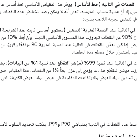
للقطات في الثانية (خط الأساس)
: يوفّر هذا المقياس الأساسي خط أساس عامًا
اسي، إلا أنّ عملية حساب المتوسط تعني أنّه لا يمكن رصد انخفاض عدد اللقطات 
ٍ لتمثيل تجربة اللاعب بمفرده.
في الثانية عند النسبة المئوية التسعين (مستوى أساسي ثابت عند الشريحة ال
المقياس إلى أنّ
أطول في العرض. إذا كان معدّل اللقطات في الثان
د باستمرار خلال معظم مدة الجلسة.
د نسبة 99% (مؤشر التقطّع عند نسبة 1% من البيانات)
اللقطات تجاوزت مؤشر التقطّع هذا، ما يؤدي إلى عزل أبطأ %1
ي تحميل مواد العرض والارتفاعات المفاجئة في عرض مواد العرض الكثيفة الت
 الثانية بمقياسَي P90 وP99، يمكنك تحديد السلوك الأساسي للعبة بدقة.