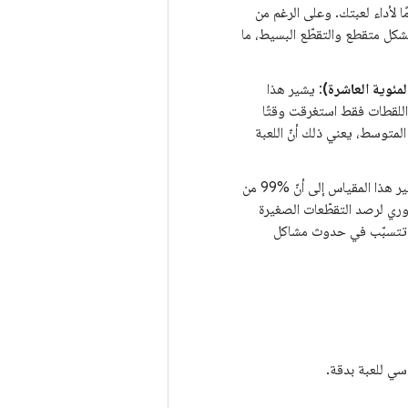
 لأداء لعبتك. وعلى الرغم من
بشكل متقطع والتقطّع البسيط، ما
مئوية العاشرة)
: يشير هذا
 ‎90% من اللقطات تجاوزت هذا المستوى الأساسي الثابت، وأنّ أبطأ ‎10% من اللقطات فقط استغرقت وقتًا
ية عند النسبة المئوية 90 مرتفعًا وقريبًا من المتوسط، يعني ذلك أنّ اللعبة
: يشير هذا المقياس إلى أنّ %99 من
 من اللقطات. هذا المقياس ضروري لرصد التقطّعات الصغيرة
ي تتسبّب في حدوث مشاكل