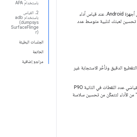
باستخدام APA
2. القياس
يُعدّ معدّل اللقطات في الثانية السلس والثابت أمرًا بالغ الأهمية لتقديم تجربة ألعاب عالية الجودة على أجهزة Android. عند قياس أداء
باستخدام adb
تحسين لعبتك لتلبية متوسط عدد
(dumpsys
SurfaceFlinge
r)
الجلسات البطيئة
الخاتمة
مراجع إضافية
 مثل التقطيع الدقيق وتأخّر الاستجابة غير
لذلك، فإنّ ثبات اللقطات لا يقل أهمية عن تتبُّع متوسط عدد اللقطات في الثانية. وهنا يجب قياس مقياسَي عدد اللقطات في الثانية P90
ير" من الأداء لتتمكّن من تحسين سلاسة