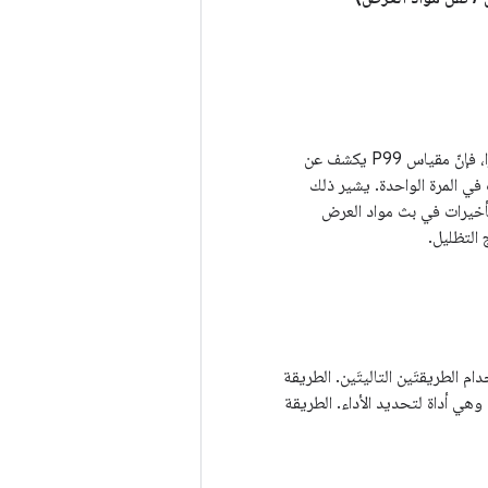
: هذا هو أسوأ سيناريو. على الرغم من أنّ متوسط عدد اللقطات في الثانية يبدو ممتازًا، فإنّ مقياس P99 يكشف عن
امًا لعدة لقطات في المرة الواحدة. يشير ذلك
تأخيرات في بث مواد العرض
التظليل.
عالية، يمكنك استخدام الطريقتَين التاليتَين. الطريقة
 وهي أداة لتحديد الأداء. الطريقة