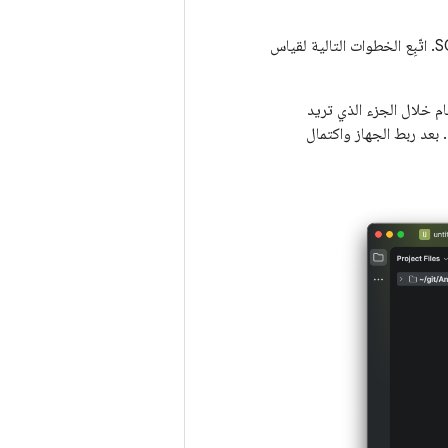
باستخدام APA، يمكنك تسجيل تتبُّع النظام وتحليل بيانات الإطارات بدقة من خلال طلبات بحث SQL. اتّبِع الخطوات التالية لقياس
ة تتبُّع النظام خلال الجزء الذي تريد
بعد ربط الجهاز واكتمال