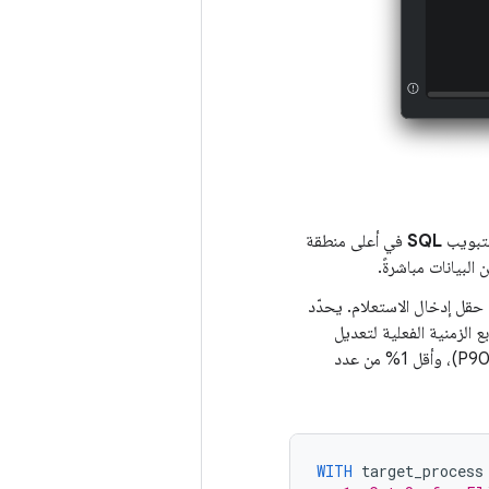
التبويب
SQL
في أعلى منطقة
البيانات مباشرةً.
 والصِقه في حقل إدخال الاستعلام. يحدّد
لى الطوابع الزمنية الفعلية لتعديل
الشاشة، ويستنتج متوسط عدد اللقطات في الثانية، وأقل 10% من عدد اللقطات في الثانية (P90)، وأقل 1% من عدد
WITH
target_process