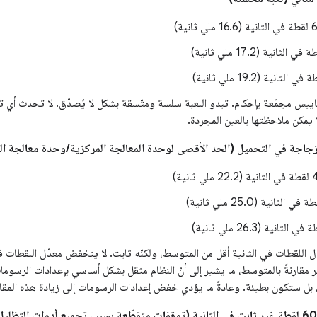
 يمكن ملاحظتها بالعين المجردة.
ّل اللقطات في الثانية أقل من المتوسط، ولكنّه ثابت. لا ينخفض معدّل اللقطات في
ير مقارنةً بالمتوسط، ما يشير إلى أنّ النظام مثقل بشكل أساسي بإعدادات الرسومات
ع، بل ستكون بطيئة. وعادةً ما يؤدي خفض إعدادات الرسومات إلى زيادة هذه المق