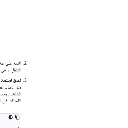
النقر على علامة ال
التنقّل أو في
لصق استعلام SQL في علامة التبويب SQL
اللقطات في الثاني