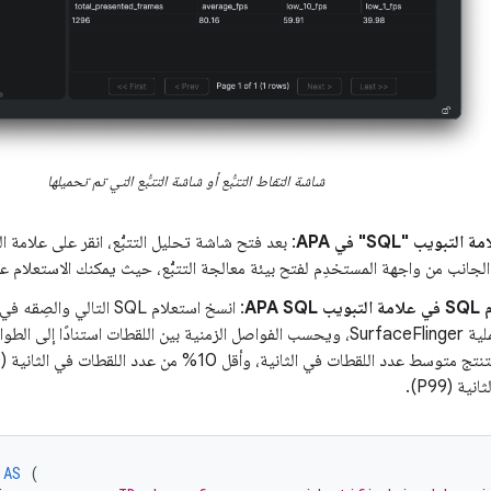
شاشة التقاط التتبُّع أو شاشة التتبُّع التي تم تحميلها
تبويب "SQL" في APA
: بعد فتح شاشة تحليل التتبُّع، انقر على علامة 
 الجانب من واجهة المستخدِم لفتح بيئة معالجة التتبُّع، حيث يمكنك الاستعلام عن 
APA 
: انسخ استعلام SQL التالي
هذا الطلب عملية SurfaceFlinger، ويحسب الفواصل الزمنية بين اللقطات استنادًا إ
ة (P99).
AS
(