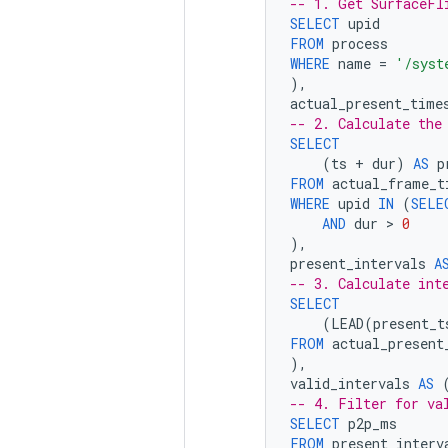
-- 1. Get SurfaceFl
SELECT
upid
FROM
process
WHERE
name
=
'/syst
),
actual_present_time
-- 2. Calculate the
SELECT
(
ts
+
dur
)
AS
p
FROM
actual_frame_t
WHERE
upid
IN
(
SELE
AND
dur
 > 
0
),
present_intervals
A
-- 3. Calculate int
SELECT
(
LEAD
(
present_t
FROM
actual_present
),
valid_intervals
AS
-- 4. Filter for va
SELECT
p2p_ms
FROM
present_interv