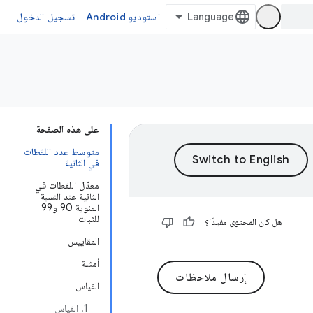
استوديو Android
تسجيل الدخول
على هذه الصفحة
متوسط عدد اللقطات
في الثانية
معدّل اللقطات في
الثانية عند النسبة
المئوية 90 و99
للثبات
هل كان المحتوى مفيدًا؟
المقاييس
أمثلة
إرسال ملاحظات
القياس
1. القياس