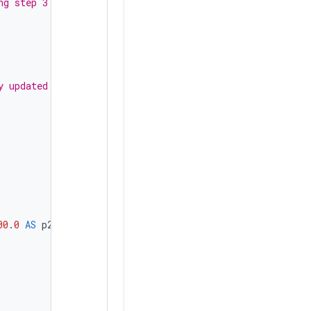
ng step 3
y updated the screen
00
.
0
AS
p2p_ms