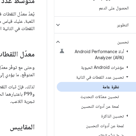
متوسط عدد ال
الحصول على الدعم
اللعبة، عليك قياس 
التطوير
اللقطات في الثانية البالغ 60 لضمان تقديم تجربة 
تحسين
أداة Android Performance
معدّل اللقطات في 
Analyzer (APA)
مؤشرات Android الحيوية
المتوقّع، ما يؤدي إل
تحسين عدد اللقطات في الثانية
نظرة عامة
وP99 باعتبارهم
تحسين معدّلات التحديث
تجربة اللاعب.
لمحة عن أدوات التحسين
تحسين الذاكرة
المقاييس
لمحة عن أدوات التحسين
ضبط تتبُّع النظام