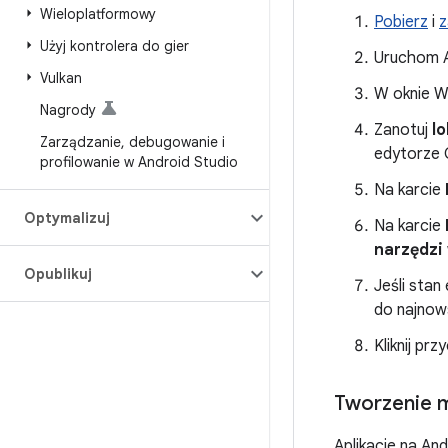
Wieloplatformowy
Pobierz
i
z
Użyj kontrolera do gier
Uruchom A
Vulkan
W oknie W
Nagrody
Zanotuj
l
Zarządzanie
,
debugowanie i
edytorze 
profilowanie w Android Studio
Na karcie
Optymalizuj
Na karcie
narzędzi
Opublikuj
Jeśli stan
do najnows
Kliknij prz
Tworzenie 
Aplikacje na An