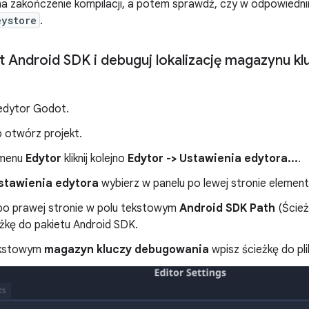
na zakończenie kompilacji, a potem sprawdź, czy w odpowiedni
eystore
.
t Android SDK i debuguj lokalizację magazynu k
edytor Godot.
b otwórz projekt.
 menu
Edytor
kliknij kolejno
Edytor -> Ustawienia edytora...
.
stawienia edytora
wybierz w panelu po lewej stronie elemen
po prawej stronie w polu tekstowym
Android SDK Path
(Ścież
eżkę do pakietu Android SDK.
ekstowym
magazyn kluczy debugowania
wpisz ścieżkę do pl