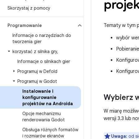
projek
Skorzystaj z pomocy
Tematy w tym p
Programowanie
Informacje o narzędziach do
wybór wer
tworzenia gier
Pobieranie
korzystać z silnika gry
,
Konfiguro
Informacje o silnikach gier
Konfiguro
Programuj w Defold
Programuj w Godot
Instalowanie i
Wybierz 
konfigurowanie
projektów na Androida
W miarę możliwo
Opcje mechanizmu
wersji 3.3 lub n
renderowania Godot
Obsługa różnych formatów
i rozmiarów ekranów
Uwaga:
od si