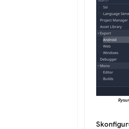
Rysun
Skonfigu