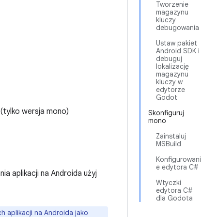
Tworzenie
magazynu
kluczy
debugowania
Ustaw pakiet
Android SDK i
debuguj
lokalizację
magazynu
kluczy w
edytorze
.
Godot
(tylko wersja mono)
Skonfiguruj
mono
Zainstaluj
MSBuild
Konfigurowani
e edytora C#
a aplikacji na Androida użyj
Wtyczki
edytora C#
dla Godota
 aplikacji na Androida jako