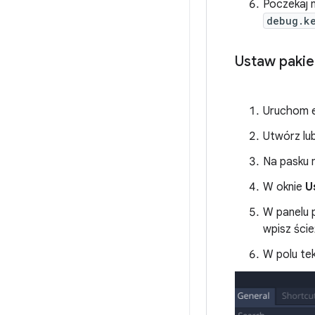
Poczekaj 
debug.k
Ustaw pakie
Uruchom 
Utwórz lu
Na pasku
W oknie
U
W panelu 
wpisz ści
W polu t