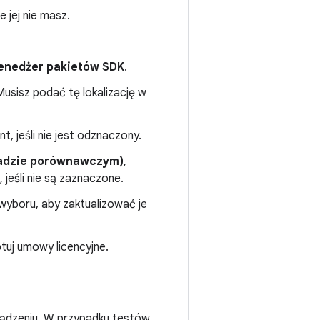
e jej nie masz.
enedżer pakietów SDK
.
usisz podać tę lokalizację w
t, jeśli nie jest odznaczony.
ładzie porównawczym)
,
, jeśli nie są zaznaczone.
 wyboru, aby zaktualizować je
ptuj umowy licencyjne.
rządzeniu. W przypadku testów