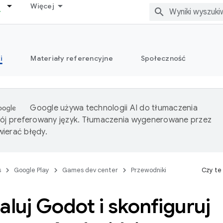
Więcej
i
Materiały referencyjne
Społeczność
Google używa technologii AI do tłumaczenia
wój preferowany język. Tłumaczenia wygenerowane przez
ierać błędy.
s
Google Play
Games dev center
Przewodniki
Czy te
aluj Godot i skonfiguruj