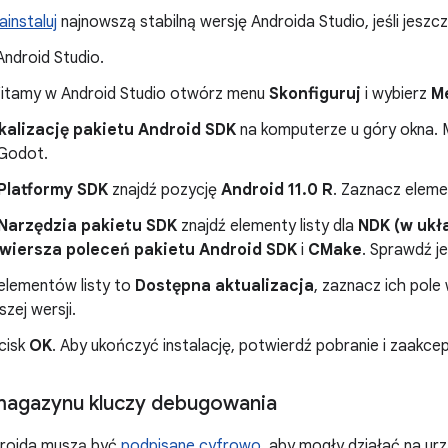
ainstaluj
najnowszą stabilną wersję Androida Studio, jeśli jeszcz
ndroid Studio.
itamy w Android Studio otwórz menu
Skonfiguruj
i wybierz
M
okalizację pakietu Android SDK
na komputerze u góry okna. M
Godot.
Platformy SDK
znajdź pozycję
Android 11.0 R
. Zaznacz elemen
Narzędzia pakietu SDK
znajdź elementy listy dla
NDK (w uk
 wiersza poleceń pakietu Android SDK
i
CMake
. Sprawdź je
 elementów listy to
Dostępna aktualizacja
, zaznacz ich pole
zej wersji.
ycisk
OK
. Aby ukończyć instalację, potwierdź pobranie i zaakce
magazynu kluczy debugowania
droida muszą być
podpisane cyfrowo
, aby mogły działać na u