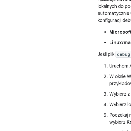
lokalnych do po
automatycznie u
konfiguracji de
Microsof
Linux/m
Jeśli plik
debug
Uruchom A
W oknie W
przykłado
Wybierz z
Wybierz lok
Poczekaj 
wybierz
K