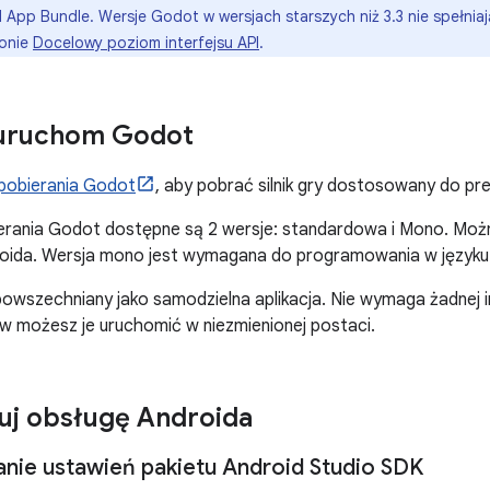
 App Bundle. Wersje Godot w wersjach starszych niż 3.3 nie spełnia
ronie
Docelowy poziom interfejsu API
.
 uruchom Godot
pobierania Godot
, aby pobrać silnik gry dostosowany do p
ierania Godot dostępne są 2 wersje: standardowa i Mono. Moż
droida. Wersja mono jest wymagana do programowania w języku
owszechniany jako samodzielna aplikacja. Nie wymaga żadnej in
w możesz je uruchomić w niezmienionej postaci.
uj obsługę Androida
nie ustawień pakietu Android Studio SDK