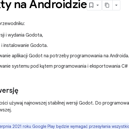
ty na Androidzie
rzewodniku:
sji i wydania Godota,
 i instalowanie Godota.
wanie aplikacji Godot na potrzeby programowania na Androida
wanie systemu pod kątem programowania i eksportowania C# 
wersję
ści używaj najnowszej stabilnej wersji Godot. Do programowani
owszej.
erpnia 2021 roku Google Play będzie wymagać przesyłania wszystkich