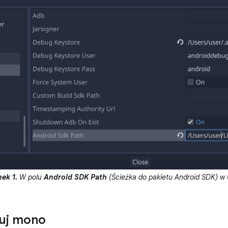
ek 1.
W polu
Android SDK Path
(Ścieżka do pakietu Android SDK) w
ruj mono