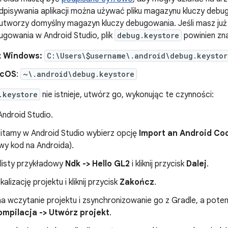
dpisywania aplikacji można używać pliku magazynu kluczy debu
tworzy domyślny magazyn kluczy debugowania. Jeśli masz już 
bugowania w Android Studio, plik
debug.keystore
powinien zn
t Windows:
C:\Users\$username\.android\debug.keystor
acOS
:
~\.android\debug.keystore
.keystore
nie istnieje, utwórz go, wykonując te czynności:
ndroid Studio.
itamy w Android Studio wybierz opcję
Import an Android Co
wy kod na Androida).
 listy przykładowy
Ndk -> Hello GL2
i kliknij przycisk
Dalej
.
alizację projektu i kliknij przycisk
Zakończ
.
na wczytanie projektu i zsynchronizowanie go z Gradle, a pote
ompilacja -> Utwórz projekt
.