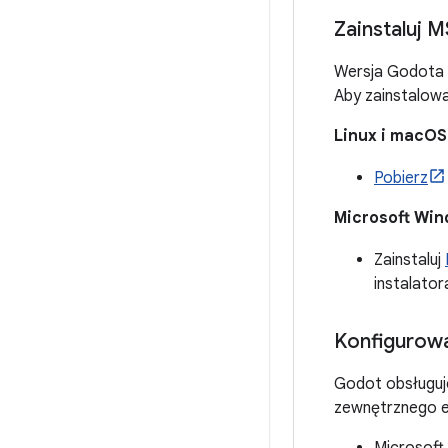
Zainstaluj M
Wersja Godota 
Aby zainstalowa
Linux i macOS
Pobierz
Microsoft Wi
Zainstaluj
instalator
Konfigurow
Godot obsługuj
zewnętrznego e
Microsoft 