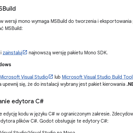
SBuild
w wersji mono wymaga MSBuild do tworzenia i eksportowania 
ć MSBuild:
i
zainstaluj
najnowszą wersję pakietu Mono SDK.
ndows
Microsoft Visual Studio
lub
Microsoft Visual Studio Build Tool
a upewnij się, że do instalacji wybrany jest pakiet kierowania
.N
anie edytora C#
e edycję kodu w języku C# w ograniczonym zakresie. Zdecydo
dytora plików C#. Godot obsługuje te edytory C#:
Visual Studio/Visual Studio na Maca