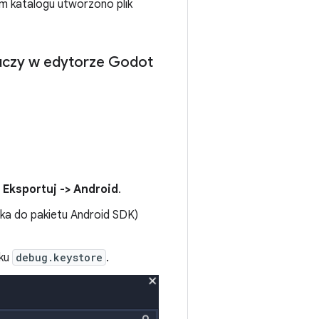
m katalogu utworzono plik
luczy w edytorze Godot
t
Eksportuj -> Android
.
ka do pakietu Android SDK)
iku
debug.keystore
.