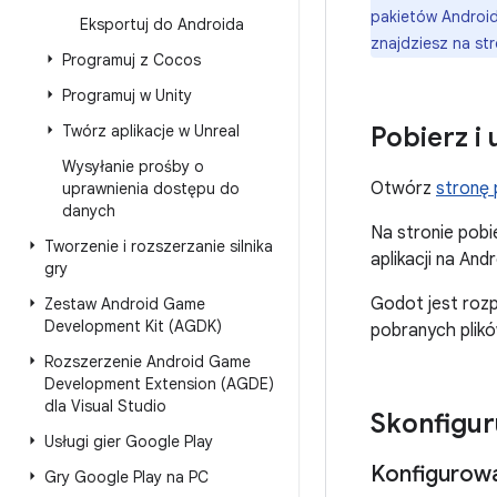
pakietów Android
Eksportuj do Androida
znajdziesz na st
Programuj z Cocos
Programuj w Unity
Twórz aplikacje w Unreal
Pobierz i
Wysyłanie prośby o
Otwórz
stronę 
uprawnienia dostępu do
danych
Na stronie pob
Tworzenie i rozszerzanie silnika
aplikacji na An
gry
Godot jest rozp
Zestaw Android Game
Development Kit (AGDK)
pobranych plikó
Rozszerzenie Android Game
Development Extension (AGDE)
dla Visual Studio
Skonfigur
Usługi gier Google Play
Konfigurowa
Gry Google Play na PC