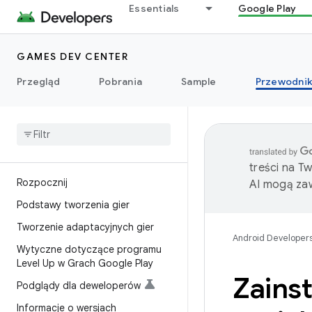
Essentials
Google Play
GAMES DEV CENTER
Przegląd
Pobrania
Sample
Przewodnik
treści na T
Rozpocznij
AI mogą zaw
Podstawy tworzenia gier
Tworzenie adaptacyjnych gier
Android Developer
Wytyczne dotyczące programu
Level Up w Grach Google Play
Zainst
Podglądy dla deweloperów
Informacje o wersjach