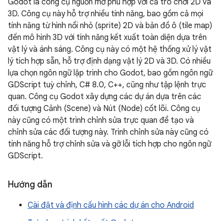
Godot là công cụ nguồn mở phù hợp với cả trò chơi 2D và
3D. Công cụ này hỗ trợ nhiều tính năng, bao gồm cả mọi
tính năng từ hình nổi nhỏ (sprite) 2D và bản đồ ô (tile map)
đến mô hình 3D với tính năng kết xuất toàn diện dựa trên
vật lý và ánh sáng. Công cụ này có một hệ thống xử lý vật
lý tích hợp sẵn, hỗ trợ định dạng vật lý 2D và 3D. Có nhiều
lựa chọn ngôn ngữ lập trình cho Godot, bao gồm ngôn ngữ
GDScript tuỳ chỉnh, C# 8.0, C++, cũng như tập lệnh trực
quan. Công cụ Godot xây dựng các dự án dựa trên các
đối tượng Cảnh (Scene) và Nút (Node) cốt lõi. Công cụ
này cũng có một trình chỉnh sửa trực quan để tạo và
chỉnh sửa các đối tượng này. Trình chỉnh sửa này cũng có
tính năng hỗ trợ chỉnh sửa và gỡ lỗi tích hợp cho ngôn ngữ
GDScript.
Hướng dẫn
Cài đặt và định cấu hình các dự án cho Android