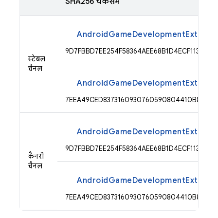
SHA256 चेकसम
AndroidGameDevelopmentExtension
9D7FBBD7EE254F58364AEE68B1D4ECF113911B
स्टेबल
चैनल
AndroidGameDevelopmentExtension
7EEA49CED8373160930760590804410B8CF53
AndroidGameDevelopmentExtension
9D7FBBD7EE254F58364AEE68B1D4ECF113911B
कैनरी
चैनल
AndroidGameDevelopmentExtension
7EEA49CED8373160930760590804410B8CF53