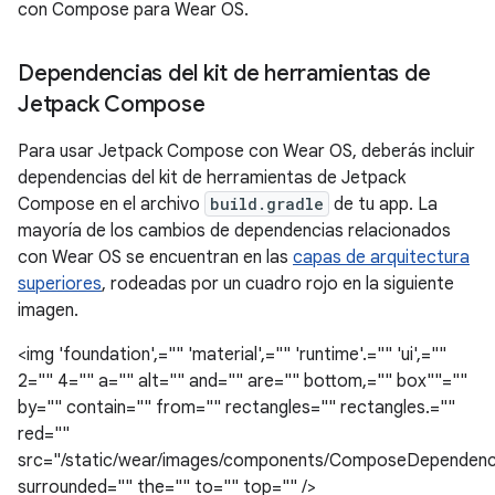
con Compose para Wear OS.
Dependencias del kit de herramientas de
Jetpack Compose
Para usar Jetpack Compose con Wear OS, deberás incluir
dependencias del kit de herramientas de Jetpack
Compose en el archivo
build.gradle
de tu app. La
mayoría de los cambios de dependencias relacionados
con Wear OS se encuentran en las
capas de arquitectura
superiores
, rodeadas por un cuadro rojo en la siguiente
imagen.
<img 'foundation',="" 'material',="" 'runtime'.="" 'ui',=""
2="" 4="" a="" alt="" and="" are="" bottom,="" box""=""
by="" contain="" from="" rectangles="" rectangles.=""
red=""
src="/static/wear/images/components/ComposeDependenc
surrounded="" the="" to="" top="" />