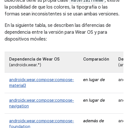
biblioteca tiene su propia clase
MaterialTheme
, existe
la posibilidad de que los colores, la tipografía o las
formas sean inconsistentes si se usan ambas versiones.
En la siguiente tabla, se describen las diferencias de
dependencia entre la versión para Wear OS y para
dispositivos móviles:
Dependencia de Wear OS
Comparación
Depe
(androidx.wear.*)
(andr
androidx.wear.compose:compose-
en lugar de
andr
material3
androidx.wear.compose:compose-
en lugar de
andr
navigation
androidx.wear.compose:compose-
además de
andr
foundation