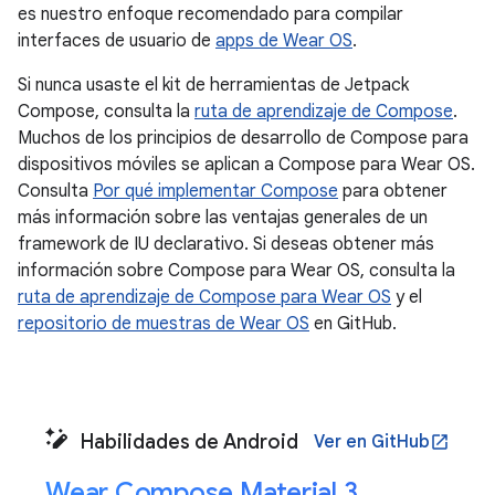
es nuestro enfoque recomendado para compilar
interfaces de usuario de
apps de Wear OS
.
Si nunca usaste el kit de herramientas de Jetpack
Compose, consulta la
ruta de aprendizaje de Compose
.
Muchos de los principios de desarrollo de Compose para
dispositivos móviles se aplican a Compose para Wear OS.
Consulta
Por qué implementar Compose
para obtener
más información sobre las ventajas generales de un
framework de IU declarativo. Si deseas obtener más
información sobre Compose para Wear OS, consulta la
ruta de aprendizaje de Compose para Wear OS
y el
repositorio de muestras de Wear OS
en GitHub.
Habilidades de Android
Ver en GitHub
open_in_new
Wear Compose Material 3