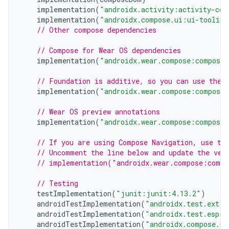
implementation
(
"androidx.activity:activity-com
implementation
(
"androidx.compose.ui:ui-tooling
// Other compose dependencies
// Compose for Wear OS dependencies
implementation
(
"androidx.wear.compose:compose-
// Foundation is additive, so you can use the 
implementation
(
"androidx.wear.compose:compose-
// Wear OS preview annotations
implementation
(
"androidx.wear.compose:compose-
// If you are using Compose Navigation, use th
// Uncomment the line below and update the ver
// implementation("androidx.wear.compose:compo
// Testing
testImplementation
(
"junit:junit:4.13.2"
)
androidTestImplementation
(
"androidx.test.ext:j
androidTestImplementation
(
"androidx.test.espre
androidTestImplementation
(
"androidx.compose.ui