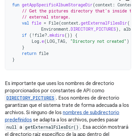
fun
getAppSpecificAlbumStorageDir
(
context
:
Context
// Get the pictures directory that's inside th
// external storage.
val
file
=
File
(
context
.
getExternalFilesDir
(
Environment
.
DIRECTORY_PICTURES
),
albu
if
(
!
file
?.
mkdirs
())
{
Log
.
e
(
LOG_TAG
,
"Directory not created"
)
}
return
file
}
Es importante que uses los nombres de directorio
proporcionados por constantes de API como
DIRECTORY_PICTURES
. Esos nombres de directorio
garantizan que el sistema trate de forma adecuada a los
archivos. Si ninguno de los
nombres de subdirectorio
predefinidos
se adapta a los archivos, puedes pasar
null
a
getExternalFilesDir()
. Esa acción mostrará
el directorio raíz específico de la app dentro del