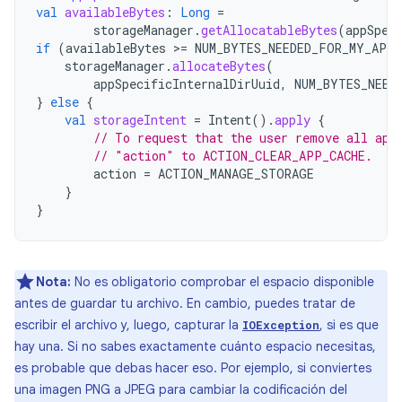
val
availableBytes
:
Long
=
storageManager
.
getAllocatableBytes
(
appSpec
if
(
availableBytes
>=
NUM_BYTES_NEEDED_FOR_MY_APP
storageManager
.
allocateBytes
(
appSpecificInternalDirUuid
,
NUM_BYTES_NEED
}
else
{
val
storageIntent
=
Intent
().
apply
{
// To request that the user remove all app
// "action" to ACTION_CLEAR_APP_CACHE.
action
=
ACTION_MANAGE_STORAGE
}
}
Nota:
No es obligatorio comprobar el espacio disponible
antes de guardar tu archivo. En cambio, puedes tratar de
escribir el archivo y, luego, capturar la
, si es que
IOException
hay una. Si no sabes exactamente cuánto espacio necesitas,
es probable que debas hacer eso. Por ejemplo, si conviertes
una imagen PNG a JPEG para cambiar la codificación del