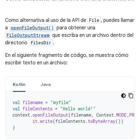
Como alternativa al uso de la API de
File
, puedes llamar
a
openFileOutput()
para obtener una
FileOutputStream
que escriba en un archivo dentro del
directorio
filesDir
.
En el siguiente fragmento de código, se muestra cómo
escribir texto en un archivo:
Kotlin
Java
val
filename
=
"myfile"
val
fileContents
=
"Hello world!"
context
.
openFileOutput
(
filename
,
Context
.
MODE_PRIV
it
.
write
(
fileContents
.
toByteArray
())
}