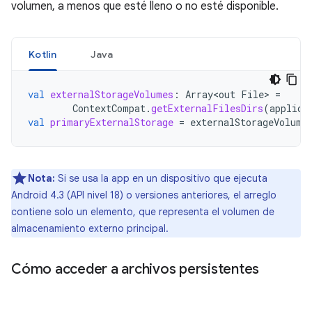
volumen, a menos que esté lleno o no esté disponible.
Kotlin
Java
val
externalStorageVolumes
:
Array<out
File
>
=
ContextCompat
.
getExternalFilesDirs
(
applica
val
primaryExternalStorage
=
externalStorageVolume
Nota:
Si se usa la app en un dispositivo que ejecuta
Android 4.3 (API nivel 18) o versiones anteriores, el arreglo
contiene solo un elemento, que representa el volumen de
almacenamiento externo principal.
Cómo acceder a archivos persistentes