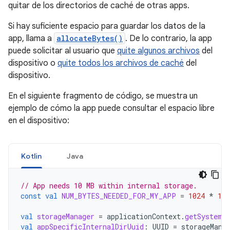
quitar de los directorios de caché de otras apps.
Si hay suficiente espacio para guardar los datos de la
app, llama a
allocateBytes()
. De lo contrario, la app
puede solicitar al usuario que
quite algunos archivos
del
dispositivo o
quite todos los archivos de caché
del
dispositivo.
En el siguiente fragmento de código, se muestra un
ejemplo de cómo la app puede consultar el espacio libre
en el dispositivo:
Kotlin
Java
// App needs 10 MB within internal storage.
const
val
NUM_BYTES_NEEDED_FOR_MY_APP
=
1024
*
102
val
storageManager
=
applicationContext
.
getSystemS
val
appSpecificInternalDirUuid
:
UUID
=
storageMana