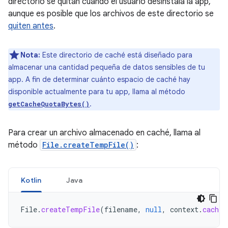
directorio se quitan cuando el usuario desinstala la app,
aunque es posible que los archivos de este directorio se
quiten antes
.
Nota:
Este directorio de caché está diseñado para
almacenar una cantidad pequeña de datos sensibles de tu
app. A fin de determinar cuánto espacio de caché hay
disponible actualmente para tu app, llama al método
.
getCacheQuotaBytes()
Para crear un archivo almacenado en caché, llama al
método
File.createTempFile()
:
Kotlin
Java
File
.
createTempFile
(
filename
,
null
,
context
.
cacheD