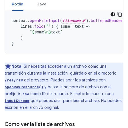
Kotlin
Java
context
.
openFileInput
(
filename
).
bufferedReader
()
lines
.
fold
(
""
)
{
some
,
text
->
"
$
some
\n
$
text
"
}
}
Nota:
Si necesitas acceder a un archivo como una
transmisión durante la instalación, guárdalo en el directorio
del proyecto. Puedes abrir los archivos con
/res/raw
y pasar el nombre de archivo con el
openRawResource()
prefijo
como ID del recurso. El método muestra una
R.raw
que puedes usar para leer el archivo. No puedes
InputStream
escribir en el archivo original.
Cómo ver la lista de archivos