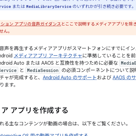
または
のいずれかが引き続き必要です。
rvice
MediaLibraryService
ション アプリの音声ガイダンス
とここで説明するメディアアプリを除
せん。
音声を再生するメディアアプリがスマートフォンにすでにイン
roid
メディアアプリ アーキテクチャ
に準拠していることを前
droid Auto または AAOS と互換性を持つために必要な
Media
Service
と
MediaSession
の必須コンポーネントについて説
チャが完成すると、
Android Auto のサポート
および
AAOS の
ります。
ア アプリを作成する
れる主なコンテンツが動画の場合は、以下をご覧ください。