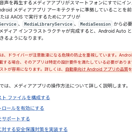
音声を再生するメディアアプリがスマートフォンにすでにイン
ndroid メディアアプリ アーキテクチャに準拠していること
to または AAOS で実行するためにアプリが
Service
、
MediaLibraryService
、
MediaSession
から必要
ディア インフラストラクチャが完成すると、Android Auto と
きるようになります。
e は、ドライバーが注意散漫になる危険の防止を重視しています。Android 
ay に掲載する場合、そのアプリは特定の設計要件を満たしている必要があ
ストが容易になります。詳しくは、
自動車向け Android アプリの品質
では、メディアアプリの操作方法について詳しく説明します。
スト ファイルを構成する
トロールを有効にする
をサポートする
に対する安全保護対策を実装する