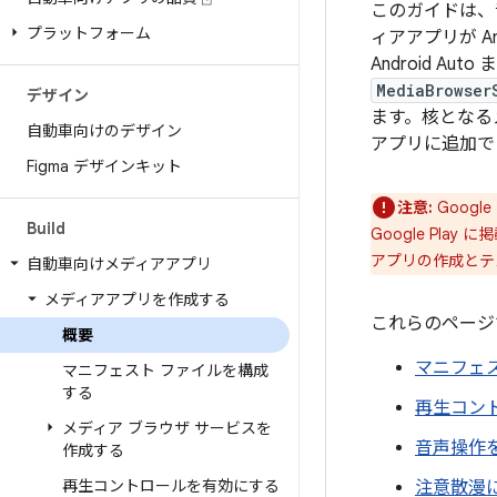
このガイドは、
プラットフォーム
ィアアプリが A
Android Au
MediaBrowser
デザイン
ます。核となるメ
自動車向けのデザイン
アプリに追加で
Figma デザインキット
注意:
Googl
Build
Google Pl
アプリの作成とテ
自動車向けメディアアプリ
メディアアプリを作成する
これらのページ
概要
マニフェ
マニフェスト ファイルを構成
する
再生コン
メディア ブラウザ サービスを
音声操作
作成する
再生コントロールを有効にする
注意散漫