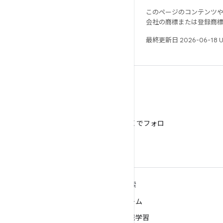
このページのコンテンツ
会社の商標または登録商
最終更新日 2026-06-18 
X
@AndroidDev を X でフォロ
ー
ANDROID の詳細
探索
Android
ゲーム
エンタープライズ向け Android
機械学習