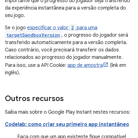
importante que o progresso do jogador seja transferido
da experiência instantânea para a versão completa do
seu jogo.
Se o jogo
especificar o valor
2
para uma
targetSandboxVersion
, o progresso do jogador será
transferido automaticamente para a versão completa.
Caso contrário, você precisará transferir os dados
relacionados ao progresso do jogador manualmente.
Para isso, use a API Cookie:
app de amostra
(link em
inglês).
Outros recursos
Saiba mais sobre o Google Play Instant nestes recursos:
Codelab: como criar seu primeiro app instantâneo
Faça com que um app existente fique compatível