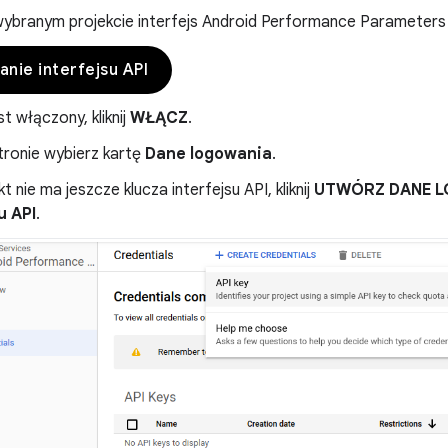
ybranym projekcie interfejs Android Performance Parameters 
nie interfejsu API
est włączony, kliknij
WŁĄCZ
.
tronie wybierz kartę
Dane logowania
.
kt nie ma jeszcze klucza interfejsu API, kliknij
UTWÓRZ DANE 
u API
.