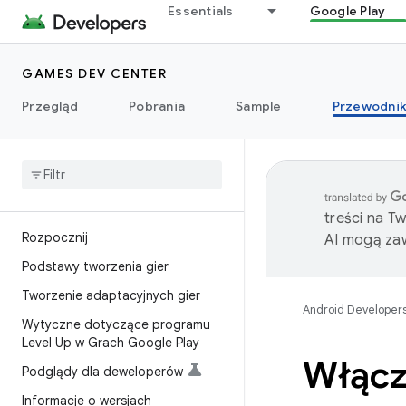
Essentials
Google Play
GAMES DEV CENTER
Przegląd
Pobrania
Sample
Przewodnik
treści na T
Rozpocznij
AI mogą zaw
Podstawy tworzenia gier
Tworzenie adaptacyjnych gier
Android Developer
Wytyczne dotyczące programu
Level Up w Grach Google Play
Włącz
Podglądy dla deweloperów
Informacje o wersjach