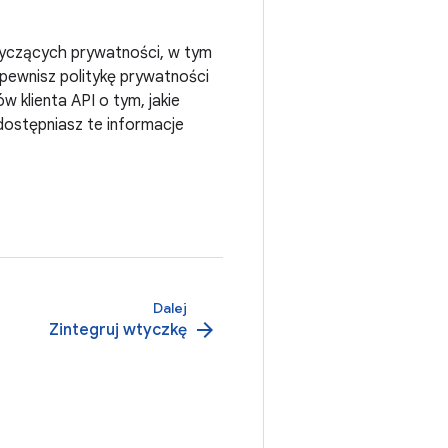
tyczących prywatności, w tym
apewnisz politykę prywatności
w klienta API o tym, jakie
dostępniasz te informacje
Dalej
arrow_forward
Zintegruj wtyczkę