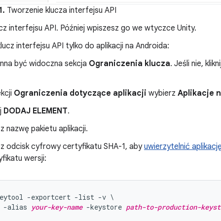
1.
Tworzenie klucza interfejsu API
ucz interfejsu API. Później wpiszesz go we wtyczce Unity.
lucz interfejsu API tylko do aplikacji na Androida:
nna być widoczna sekcja
Ograniczenia klucza
. Jeśli nie, kli
kcji
Ograniczenia dotyczące aplikacji
wybierz
Aplikacje 
ij
DODAJ ELEMENT
.
z nazwę pakietu aplikacji.
z odcisk cyfrowy certyfikatu SHA-1, aby
uwierzytelnić aplikacj
fikatu wersji:
eytool -exportcert -list -v \

 -alias 
your-key-name
 -keystore 
path-to-production-keyst