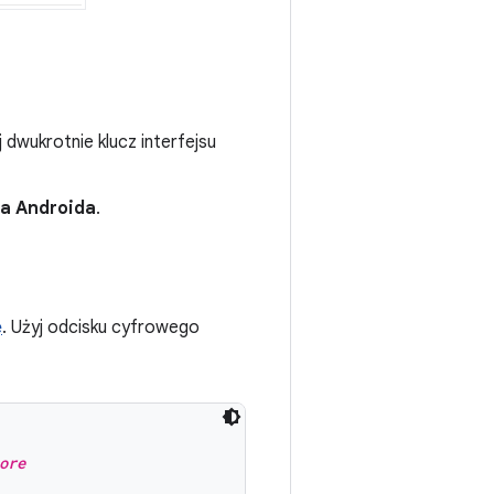
knij dwukrotnie klucz interfejsu
na Androida
.
ę
. Użyj odcisku cyfrowego
ore