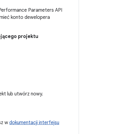
id Performance Parameters API
z mieć konto dewelopera
ejącego projektu
jekt lub utwórz nowy.
esz w
dokumentacji interfejsu