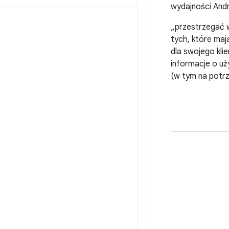
wydajności Andr
„przestrzegać 
tych, które maj
dla swojego kli
informacje o uż
(w tym na potr