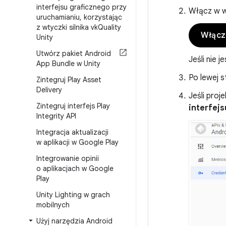
interfejsu graficznego przy
Włącz w w
uruchamianiu
,
korzystając
z wtyczki silnika vk
Quality
Włącza
Unity
Utwórz pakiet Android
Jeśli nie j
App Bundle w Unity
Po lewej s
Zintegruj Play Asset
Delivery
Jeśli proje
Zintegruj interfejs Play
interfejs
Integrity API
Integracja aktualizacji
w aplikacji w Google Play
Integrowanie opinii
o aplikacjach w Google
Play
Unity Lighting w grach
mobilnych
Użyj narzędzia Android