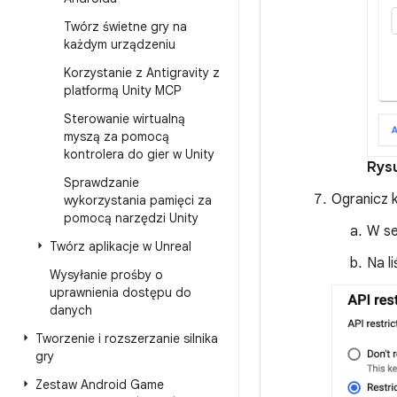
Twórz świetne gry na
każdym urządzeniu
Korzystanie z Antigravity z
platformą Unity MCP
Sterowanie wirtualną
myszą za pomocą
kontrolera do gier w Unity
Rys
Sprawdzanie
Ogranicz k
wykorzystania pamięci za
pomocą narzędzi Unity
W se
Twórz aplikacje w Unreal
Na l
Wysyłanie prośby o
uprawnienia dostępu do
danych
Tworzenie i rozszerzanie silnika
gry
Zestaw Android Game