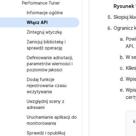
Performance Tuner
Rysunek 
Informacje ogólne
Skopiuj kl
Włącz API
Ogranicz k
Zintegruj wtyczkę
Powi
Zainicjuj bibliotekę i
API.
sprawdź operację
W se
Definiowanie adnotacji
,
parametrów wierności i
Klikn
poziomów jakości
Wpis
Dodaj funkcje
rejestrowania czasu
Wpis
wczytywania
certy
Uwzględnij sceny z
adresami
Uruchamianie aplikacji do
k
monitorowania
 
Sprawdź i opublikuj