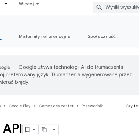
Więcej
i
Materiały referencyjne
Społeczność
Google używa technologii AI do tłumaczenia
wój preferowany język. Tłumaczenia wygenerowane przez
ierać błędy.
s
Google Play
Games dev center
Przewodniki
Czy te
 API