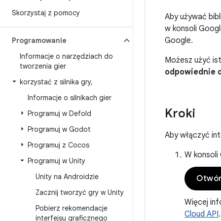
Skorzystaj z pomocy
Aby używać bibl
w konsoli Googl
Google.
Programowanie
Informacje o narzędziach do
Możesz użyć ist
tworzenia gier
odpowiednie o
korzystać z silnika gry
,
Informacje o silnikach gier
Kroki
Programuj w Defold
Programuj w Godot
Aby włączyć int
Programuj z Cocos
W konsoli
Programuj w Unity
Unity na Androidzie
Otwór
Zacznij tworzyć gry w Unity
Więcej in
Pobierz rekomendacje
Cloud API
.
interfejsu graficznego