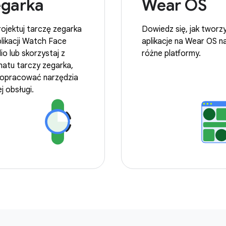
egarka
Wear OS
ojektuj tarczę zegarka
Dowiedz się, jak tworz
likacji Watch Face
aplikacje na Wear OS n
io lub skorzystaj z
różne platformy.
atu tarczy zegarka,
 opracować narzędzia
ej obsługi.