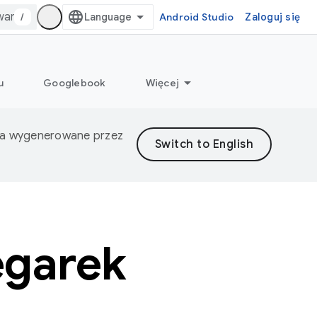
/
Android Studio
Zaloguj się
u
Googlebook
Więcej
nia wygenerowane przez
egarek
S