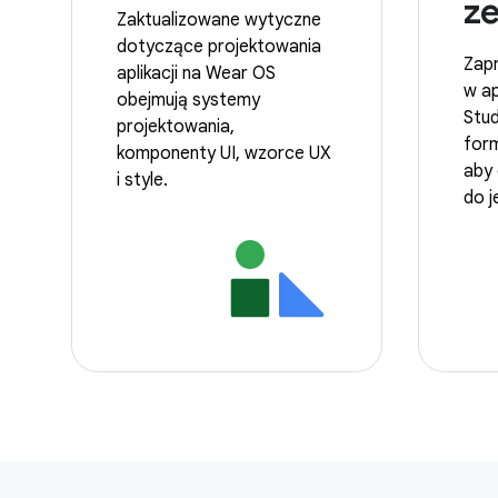
z
Zaktualizowane wytyczne
dotyczące projektowania
Zapr
aplikacji na Wear OS
w ap
obejmują systemy
Stud
projektowania,
form
komponenty UI, wzorce UX
aby
i style.
do j