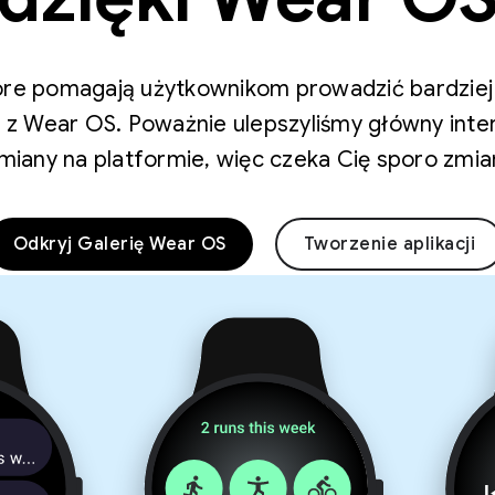
które pomagają użytkownikom prowadzić bardziej
 z Wear OS. Poważnie ulepszyliśmy główny interf
miany na platformie, więc czeka Cię sporo zmia
Odkryj Galerię Wear OS
Tworzenie aplikacji