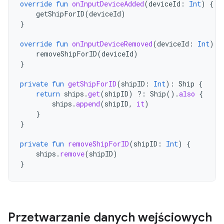
override
fun
onInputDeviceAdded
(
deviceId
:
Int
)
{
getShipForID
(
deviceId
)
}
override
fun
onInputDeviceRemoved
(
deviceId
:
Int
)
{
removeShipForID
(
deviceId
)
}
private
fun
getShipForID
(
shipID
:
Int
):
Ship
{
return
ships
.
get
(
shipID
)
?:
Ship
().
also
{
ships
.
append
(
shipID
,
it
)
}
}
private
fun
removeShipForID
(
shipID
:
Int
)
{
ships
.
remove
(
shipID
)
}
Przetwarzanie danych wejściowych