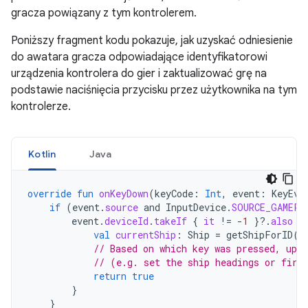
gracza powiązany z tym kontrolerem.
Poniższy fragment kodu pokazuje, jak uzyskać odniesienie
do awatara gracza odpowiadające identyfikatorowi
urządzenia kontrolera do gier i zaktualizować grę na
podstawie naciśnięcia przycisku przez użytkownika na tym
kontrolerze.
Kotlin
Java
override
fun
onKeyDown
(
keyCode
:
Int
,
event
:
KeyEve
if
(
event
.
source
and
InputDevice
.
SOURCE_GAMEPA
event
.
deviceId
.
takeIf
{
it
!=
-
1
}
?.
also
{
val
currentShip
:
Ship
=
getShipForID
(
d
// Based on which key was pressed, upda
// (e.g. set the ship headings or fire
return
true
}
}