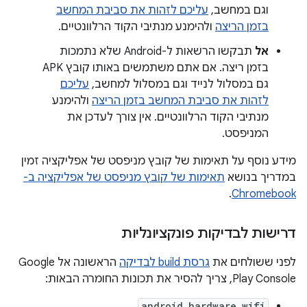
וגם במחשב,
עליכם לזהות את סביבת המחשב
בזמן הריצה
ולהימנע מנתיבי הקוד הרלוונטיים.
אל
תבקשו הרשאות ל-Android שלא נתמכות
בזמן ריצה. אם אתם משתמשים באותו קובץ APK
גם במסלול לנייד וגם במסלול למחשב,
עליכם
לזהות את סביבת המחשב בזמן הריצה
ולהימנע
מנתיבי הקוד הרלוונטיים. אין צורך לעדכן את
המניפסט.
מידע נוסף על תאימות של קובץ מניפסט של אפליקציה זמין
במדריך בנושא
תאימות של קובץ מניפסט של אפליקציה ב-
.
Chromebook
דרישות לבדיקות פונקציונליות
לפני ששולחים את
גרסת build לבדיקה
הראשונה אל Google
Play Console, צריך להסיר את תכונות החומרה הבאות:
android.hardware.wifi