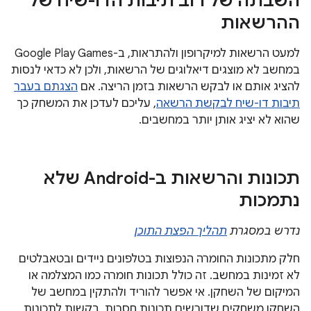
השבתה של רוב תיבות הדו-שיח של
ההרשאות
למעט הרשאות למיקרופון ולהתראות, ב-Google Play Games
במחשב לא מוצגים דיאלוגים של הרשאות, ולכן לא כדאי לנסות
להציג אותם או לבקש הרשאות בזמן הריצה. אם
הצגתם בעבר
תיבות דו-שיח לבקשת הרשאה
, עליכם לעדכן את המשחק כך
שהוא לא יציג אותן יותר במחשבים.
תכונות והרשאות ב-Android שלא
נתמכות
נדרש במסגרת
תהליך הפצת התוכן
חלק מתכונות החומרה הנפוצות בטלפונים ניידים ובטאבלטים
לא זמינות במחשב. זה כולל תכונות חומרה כמו המצלמה או
המיקום של השחקן. אי אפשר להוריד ולהתקין במחשב של
השחקן משחקים שדורשים תכונות חסרות. בקשות לתכונות