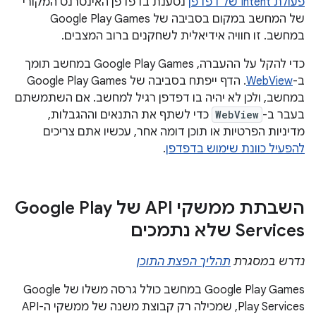
פעולת Intent של דפדפן
נטענת בדפדפן האינטרנט המקורי
של המחשב במקום בסביבה של Google Play Games
במחשב. זו חוויה אידיאלית לשחקנים ברוב המצבים.
כדי להקל על ההעברה, Google Play Games במחשב תומך
ב-
WebView
. הדף ייפתח בסביבה של Google Play Games
במחשב, ולכן לא יהיה בו דפדפן רגיל למחשב. אם השתמשתם
בעבר ב-
WebView
כדי לשתף את התנאים וההגבלות,
מדיניות הפרטיות או תוכן דומה אחר, עכשיו אתם צריכים
להפעיל כוונת שימוש בדפדפן
.
השבתת ממשקי API של Google Play
Services שלא נתמכים
נדרש במסגרת
תהליך הפצת התוכן
‫Google Play Games במחשב כולל גרסה משלו של Google
Play Services, שמכילה רק קבוצת משנה של ממשקי ה-API