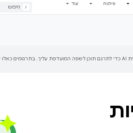
פיתוח
עוד
/
ות