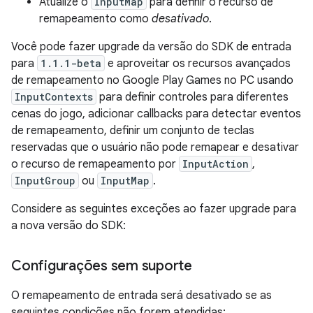
Atualize o
InputMap
para definir o recurso de
remapeamento como
desativado
.
Você pode fazer upgrade da versão do SDK de entrada
para
1.1.1-beta
e aproveitar os recursos avançados
de remapeamento no Google Play Games no PC usando
InputContexts
para definir controles para diferentes
cenas do jogo, adicionar callbacks para detectar eventos
de remapeamento, definir um conjunto de teclas
reservadas que o usuário não pode remapear e desativar
o recurso de remapeamento por
InputAction
,
InputGroup
ou
InputMap
.
Considere as seguintes exceções ao fazer upgrade para
a nova versão do SDK:
Configurações sem suporte
O remapeamento de entrada será desativado se as
seguintes condições não forem atendidas: