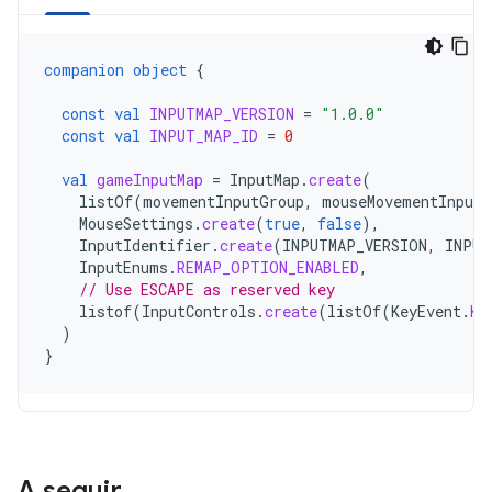
companion
object
{
const
val
INPUTMAP_VERSION
=
"1.0.0"
const
val
INPUT_MAP_ID
=
0
val
gameInputMap
=
InputMap
.
create
(
listOf
(
movementInputGroup
,
mouseMovementInputG
MouseSettings
.
create
(
true
,
false
),
InputIdentifier
.
create
(
INPUTMAP_VERSION
,
INPUT
InputEnums
.
REMAP_OPTION_ENABLED
,
// Use ESCAPE as reserved key
listof
(
InputControls
.
create
(
listOf
(
KeyEvent
.
KE
)
}
A seguir