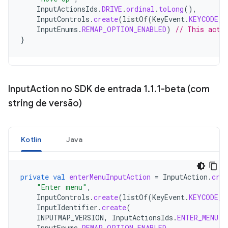
InputActionsIds
.
DRIVE
.
ordinal
.
toLong
(),
InputControls
.
create
(
listOf
(
KeyEvent
.
KEYCODE_W
InputEnums
.
REMAP_OPTION_ENABLED
)
// This acti
}
Input
Action no SDK de entrada 1
.
1
.
1-beta (com
string de versão)
Kotlin
Java
private
val
enterMenuInputAction
=
InputAction
.
crea
"Enter menu"
,
InputControls
.
create
(
listOf
(
KeyEvent
.
KEYCODE_E
InputIdentifier
.
create
(
INPUTMAP_VERSION
,
InputActionsIds
.
ENTER_MENU
.
o
InputEnums
.
REMAP_OPTION_ENABLED