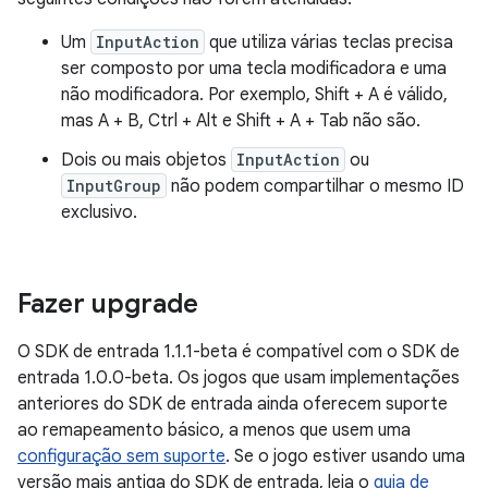
Um
InputAction
que utiliza várias teclas precisa
ser composto por uma tecla modificadora e uma
não modificadora. Por exemplo,
Shift + A
é válido,
mas
A + B
,
Ctrl + Alt
e
Shift + A + Tab
não são.
Dois ou mais objetos
InputAction
ou
InputGroup
não podem compartilhar o mesmo ID
exclusivo.
Fazer upgrade
O SDK de entrada 1.1.1-beta é compatível com o SDK de
entrada 1.0.0-beta. Os jogos que usam implementações
anteriores do SDK de entrada ainda oferecem suporte
ao remapeamento básico, a menos que usem uma
configuração sem suporte
. Se o jogo estiver usando uma
versão mais antiga do SDK de entrada, leia o
guia de