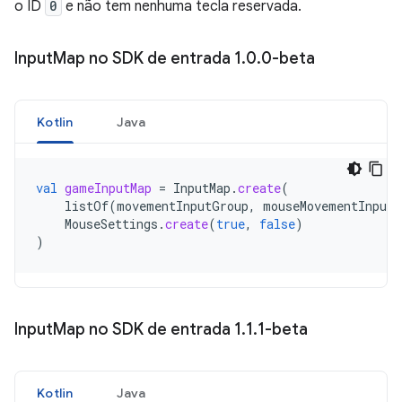
o ID
0
e não tem nenhuma tecla reservada.
Input
Map no SDK de entrada 1
.
0
.
0-beta
Kotlin
Java
val
gameInputMap
=
InputMap
.
create
(
listOf
(
movementInputGroup
,
mouseMovementInputG
MouseSettings
.
create
(
true
,
false
)
)
Input
Map no SDK de entrada 1
.
1
.
1-beta
Kotlin
Java