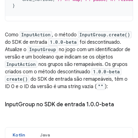
}
Como
InputAction
, o método
InputGroup.create()
do SDK de entrada
1.0.0-beta
foi descontinuado.
Atualize o
InputGroup
no jogo com um identificador de
versão e um booleano que indicam se os objetos
InputAction
nos grupos são remapeáveis. Os grupos
criados com o método descontinuado
1.0.0-beta
create()
do SDK de entrada são remapeáveis, têm o
ID 0 e o ID da versão é uma string vazia (
""
):
Input
Group no SDK de entrada 1
.
0
.
0-beta
Kotlin
Java