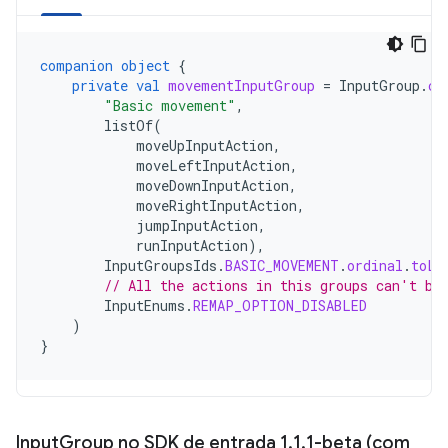
companion
object
{
private
val
movementInputGroup
=
InputGroup
.
cr
"Basic movement"
,
listOf
(
moveUpInputAction
,
moveLeftInputAction
,
moveDownInputAction
,
moveRightInputAction
,
jumpInputAction
,
runInputAction
),
InputGroupsIds
.
BASIC_MOVEMENT
.
ordinal
.
toLo
// All the actions in this groups can't be
InputEnums
.
REMAP_OPTION_DISABLED
)
}
Input
Group no SDK de entrada 1
.
1
.
1-beta (com