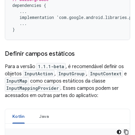
dependencies
{
...
implementation
'
com
.
google
.
android
.
libraries
.
pl
...
}
Definir campos estáticos
Para a versão
1.1.1-beta
, é recomendável definir os
objetos
InputAction
,
InputGroup
,
InputContext
e
InputMap
como campos estáticos da classe
InputMappingProvider
. Esses campos podem ser
acessados em outras partes do aplicativo:
Kotlin
Java