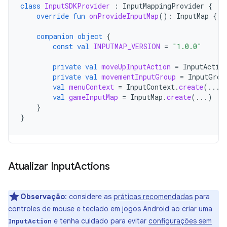
class
InputSDKProvider
:
InputMappingProvider
{
override
fun
onProvideInputMap
():
InputMap
{
r
companion
object
{
const
val
INPUTMAP_VERSION
=
"1.0.0"
private
val
moveUpInputAction
=
InputActio
private
val
movementInputGroup
=
InputGrou
val
menuContext
=
InputContext
.
create
(...)
val
gameInputMap
=
InputMap
.
create
(...)
}
}
Atualizar Input
Actions
Observação
:
considere as
práticas recomendadas
para
controles de mouse e teclado em jogos Android ao criar uma
e tenha cuidado para evitar
configurações sem
InputAction