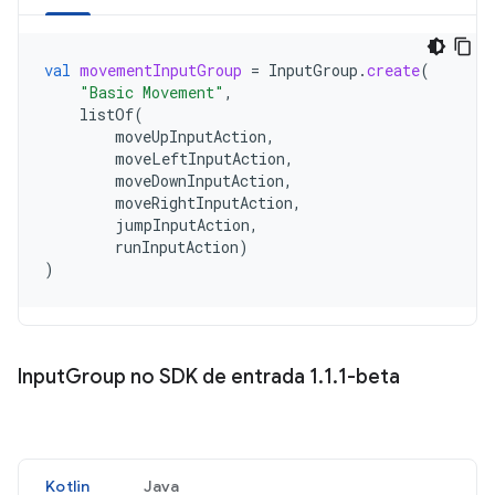
val
movementInputGroup
=
InputGroup
.
create
(
"Basic Movement"
,
listOf
(
moveUpInputAction
,
moveLeftInputAction
,
moveDownInputAction
,
moveRightInputAction
,
jumpInputAction
,
runInputAction
)
)
Input
Group no SDK de entrada 1
.
1
.
1-beta
Kotlin
Java