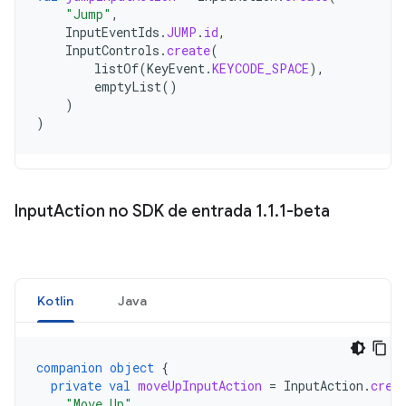
"Jump"
,
InputEventIds
.
JUMP
.
id
,
InputControls
.
create
(
listOf
(
KeyEvent
.
KEYCODE_SPACE
),
emptyList
()
)
)
Input
Action no SDK de entrada 1
.
1
.
1-beta
Kotlin
Java
companion
object
{
private
val
moveUpInputAction
=
InputAction
.
crea
"Move Up"
,