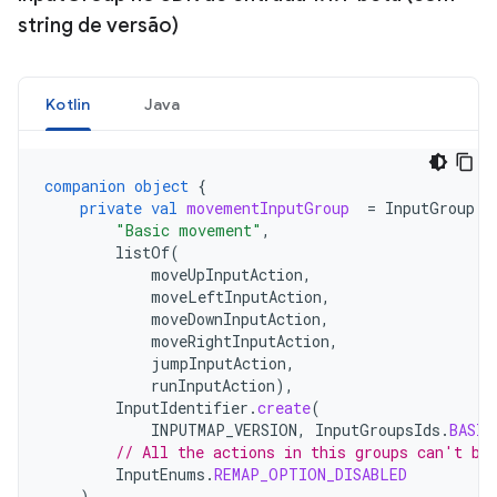
string de versão)
Kotlin
Java
companion
object
{
private
val
movementInputGroup
=
InputGroup
.
c
"Basic movement"
,
listOf
(
moveUpInputAction
,
moveLeftInputAction
,
moveDownInputAction
,
moveRightInputAction
,
jumpInputAction
,
runInputAction
),
InputIdentifier
.
create
(
INPUTMAP_VERSION
,
InputGroupsIds
.
BASIC
// All the actions in this groups can't be
InputEnums
.
REMAP_OPTION_DISABLED
)