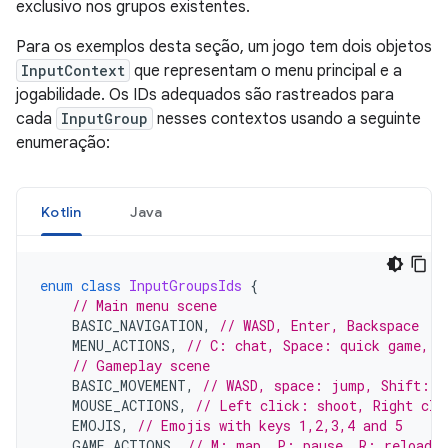
exclusivo nos grupos existentes.
Para os exemplos desta seção, um jogo tem dois objetos
InputContext
que representam o menu principal e a
jogabilidade. Os IDs adequados são rastreados para
cada
InputGroup
nesses contextos usando a seguinte
enumeração:
Kotlin
Java
enum
class
InputGroupsIds
{
// Main menu scene
BASIC_NAVIGATION
,
// WASD, Enter, Backspace
MENU_ACTIONS
,
// C: chat, Space: quick game, S
// Gameplay scene
BASIC_MOVEMENT
,
// WASD, space: jump, Shift: r
MOUSE_ACTIONS
,
// Left click: shoot, Right cli
EMOJIS
,
// Emojis with keys 1,2,3,4 and 5
GAME_ACTIONS
,
// M: map, P: pause, R: reload